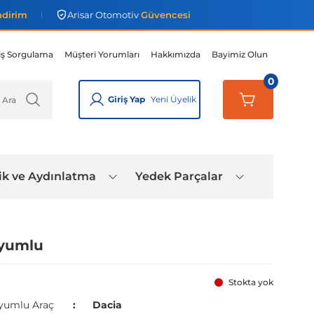
ndirim
Arisar Otomotiv
Güvencesi
iş Sorgulama
Müşteri Yorumları
Hakkımızda
Bayimiz Olun
0
Giriş Yap
Yeni Üyelik
ik ve Aydınlatma
Yedek Parçalar
Uyumlu
Stokta yok
yumlu Araç
Dacia