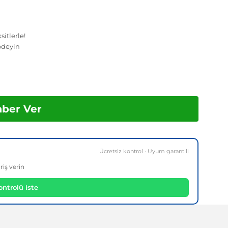
itlerle!
ödeyin
aber Ver
Ücretsiz kontrol · Uyum garantili
riş verin
ntrolü iste