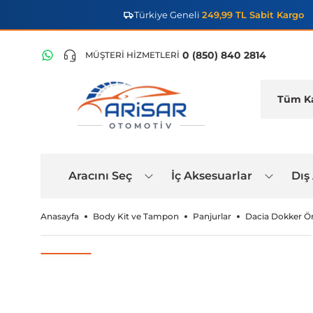
Türkiye Geneli
249,99 TL Sabit Kargo
0 (850) 840 2814
MÜŞTERİ HİZMETLERİ
OTOMOTIV
Aracını Seç
İç Aksesuarlar
Dış
Anasayfa
Body Kit ve Tampon
Panjurlar
Dacia Dokker Ö