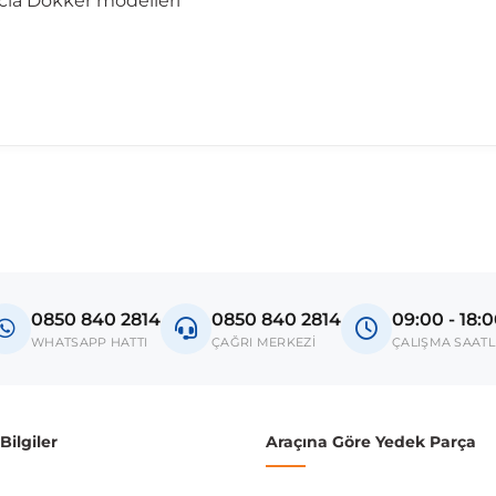
acia Dokker modelleri
0850 840 2814
0850 840 2814
09:00 - 18:
WHATSAPP HATTI
ÇAĞRI MERKEZİ
ÇALIŞMA SAATL
ilgiler
Araçına Göre Yedek Parça