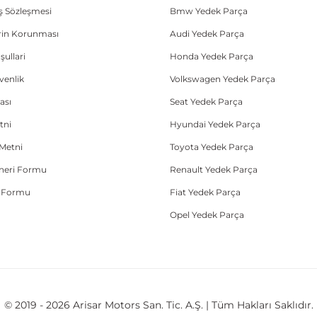
ış Sözleşmesi
Bmw Yedek Parça
lerin Korunması
Audi Yedek Parça
şullari
Honda Yedek Parça
üvenlik
Volkswagen Yedek Parça
ası
Seat Yedek Parça
tni
Hyundai Yedek Parça
Metni
Toyota Yedek Parça
Öneri Formu
Renault Yedek Parça
e Formu
Fiat Yedek Parça
Opel Yedek Parça
© 2019 - 2026 Arisar Motors San. Tic. A.Ş. | Tüm Hakları Saklıdır.