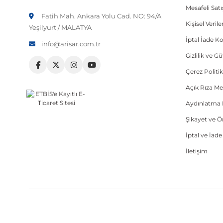
Mesafeli Sat
Fatih Mah. Ankara Yolu Cad. NO: 94/A
Kişisel Veri
Yeşilyurt / MALATYA
İptal İade Ko
info@arisar.com.tr
Gizlilik ve G
Çerez Politik
Açık Rıza Me
Aydınlatma 
Şikayet ve 
İptal ve İad
İletişim