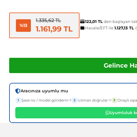
1.335,62 TL
122,01 TL
den başlayan taks
%13
1.161,99 TL
Havale/EFT ile
1.127,13 TL
Gelince H
Aracınıza uyumlu mu
Şase no / model gönderin
Uzman doğrular
Onaylı sipa
1
2
3
Uyumluluk ko