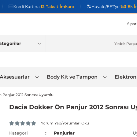
Kredi Kartına
12 Taksit İmkanı
Havale/EFT'ye
%3 Ek İ
Sipar
 Aksesuarlar
Body Kit ve Tampon
Elektron
n Panjur 2012 Sonrası Uyumlu
Dacia Dokker Ön Panjur 2012 Sonrası 
Yorum Yap/Yorumları Oku
Kategori
Panjurlar
U