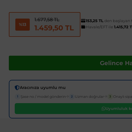
1.677,58 TL
153,25 TL
den başlayan t
%13
1.459,50 TL
Havale/EFT ile
1.415,72 
Gelince H
Aracınıza uyumlu mu
Şase no / model gönderin
Uzman doğrular
Onaylı sipa
1
2
3
Uyumluluk ko