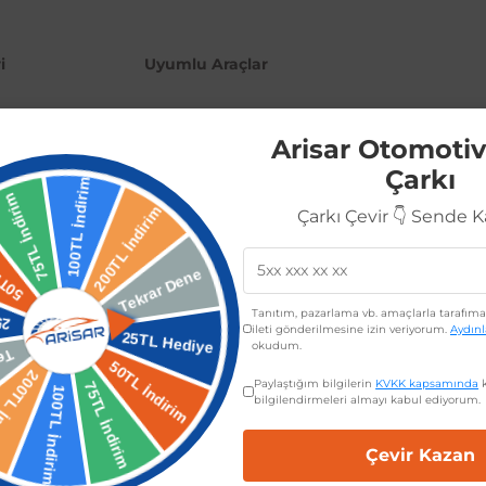
i
Uyumlu Araçlar
Arisar Otomotiv
Çarkı
 ön panjur dışı (Piano Black) ile aracınızın şıklığını ve görünümünü ta
Çarkı Çevir 👇 Sende 
rif bir dokunuş katarak dikkat çekici bir görünüm sunar. Kolay montajı s
io 5 için özel olarak tasarlanmış olan bu panjur dışı, aracınızın öne çıka
Tanıtım, pazarlama vb. amaçlarla tarafıma 
ileti gönderilmesine izin veriyorum.
Aydın
okudum.
Paylaştığım bilgilerin
KVKK kapsamında
k
bilgilendirmeleri almayı kabul ediyorum.
Çevir Kazan