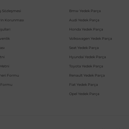
ış Sözleşmesi
Bmw Yedek Parça
lerin Korunması
Audi Yedek Parça
şullari
Honda Yedek Parça
üvenlik
Volkswagen Yedek Parça
ası
Seat Yedek Parça
tni
Hyundai Yedek Parça
Metni
Toyota Yedek Parça
Öneri Formu
Renault Yedek Parça
e Formu
Fiat Yedek Parça
Opel Yedek Parça