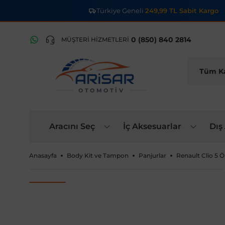
Türkiye Geneli
249,99 TL Sabit Kargo
0 (850) 840 2814
MÜŞTERİ HİZMETLERİ
OTOMOTIV
Aracını Seç
İç Aksesuarlar
Dış
Anasayfa
Body Kit ve Tampon
Panjurlar
Renault Clio 5 