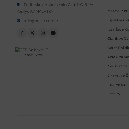
Fatih Mah. Ankara Yolu Cad. NO: 94/A
Mesafeli Sat
Yeşilyurt / MALATYA
Kişisel Veri
info@arisar.com.tr
İptal İade Ko
Gizlilik ve G
Çerez Politik
Açık Rıza Me
Aydınlatma 
Şikayet ve 
İptal ve İad
İletişim