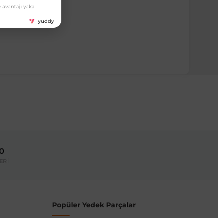
 avantajı yaka
yuddy
ırmanız tavsiye edilir.
Model Yılı
2019-2022
00
umarası veya şasi numarası ile uyumluluğu kontrol
ERİ
Popüler Yedek Parçalar