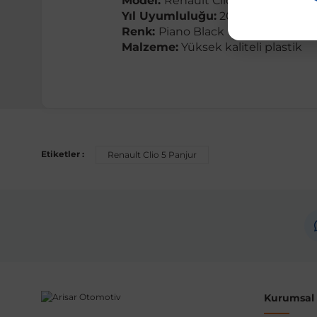
Model:
Renault Clio 5
Yıl Uyumluluğu:
2019 ve sonrası
Renk:
Piano Black
Malzeme:
Yüksek kaliteli plastik
Uyumlu Araç Modelleri
Bu ürün aşağıdaki araç modelleri ile uyumludur. Satın al
Etiketler :
Renault Clio 5 Panjur
Marka
Renault
Not:
Araç üreticileri aynı model yılı içerisinde farklı 
etmeniz önerilir.
Kurumsal B