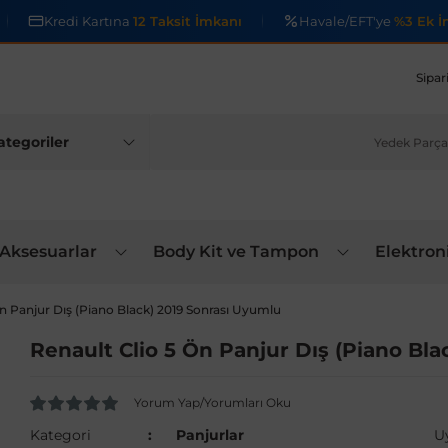
Kredi Kartına
12 Taksit İmkanı
Havale/EFT'ye
%3 Ek İ
Sipar
 Aksesuarlar
Body Kit ve Tampon
Elektron
Ön Panjur Dış (Piano Black) 2019 Sonrası Uyumlu
Renault Clio 5 Ön Panjur Dış (Piano Bl
Yorum Yap/Yorumları Oku
Kategori
Panjurlar
U