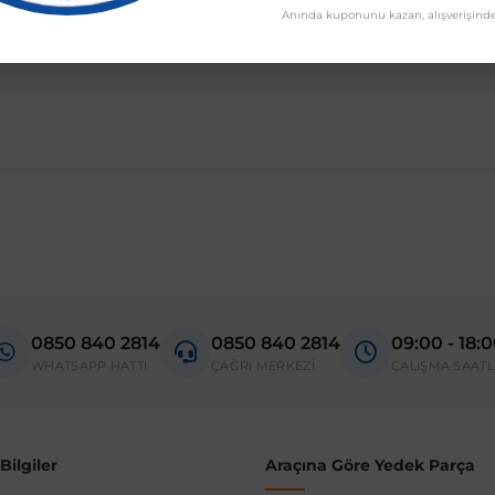
Anında kuponunu kazan, alışverişinde
madan önce ürün görsellerini ve OEM numaralarını aracınız ile karşılaşt
Model
Clio V
0850 840 2814
0850 840 2814
09:00 - 18:
donanım ve kasa tipleri kullanabilmektedir. Sipariş vermeden önce OEM n
WHATSAPP HATTI
ÇAĞRI MERKEZİ
ÇALIŞMA SAATL
ilgiler
Araçına Göre Yedek Parça