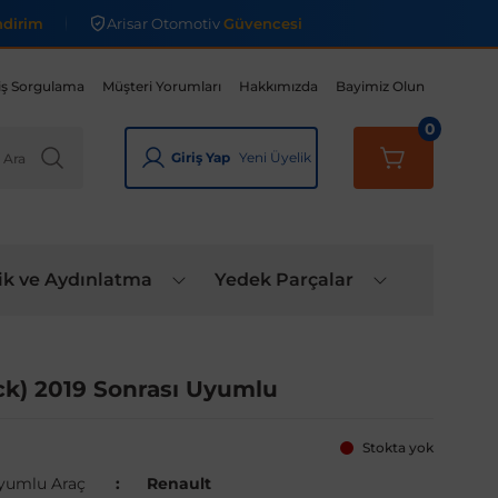
ndirim
Arisar Otomotiv
Güvencesi
iş Sorgulama
Müşteri Yorumları
Hakkımızda
Bayimiz Olun
0
Giriş Yap
Yeni Üyelik
ik ve Aydınlatma
Yedek Parçalar
ack) 2019 Sonrası Uyumlu
Stokta yok
yumlu Araç
Renault