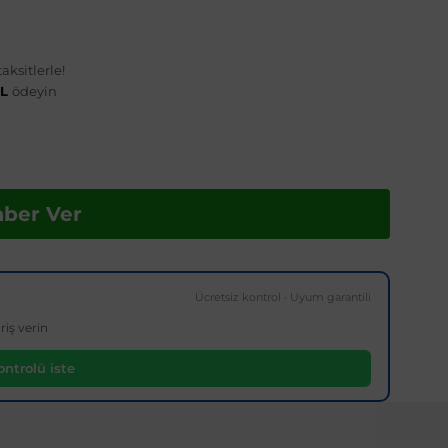
aksitlerle!
TL
ödeyin
aber Ver
Ücretsiz kontrol · Uyum garantili
riş verin
ntrolü iste