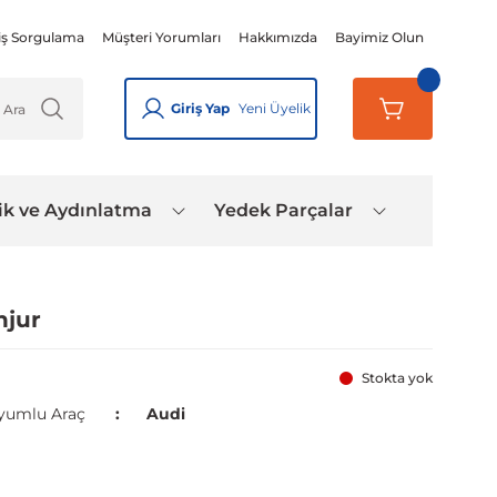
iş Sorgulama
Müşteri Yorumları
Hakkımızda
Bayimiz Olun
Giriş Yap
Yeni Üyelik
ik ve Aydınlatma
Yedek Parçalar
njur
Stokta yok
yumlu Araç
Audi