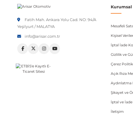
Kurumsal B
Fatih Mah. Ankara Yolu Cad. NO: 94/A
Mesafeli Sat
Yeşilyurt / MALATYA
Kişisel Veri
info@arisar.com.tr
İptal İade Ko
Gizlilik ve G
Çerez Politik
Açık Rıza Me
Aydınlatma 
Şikayet ve 
İptal ve İad
İletişim