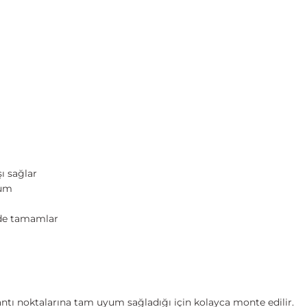
 sağlar
yum
de tamamlar
lantı noktalarına tam uyum sağladığı için kolayca monte edilir.