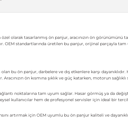
 özel olarak tasarlanmış ön panjur, aracınızın ön görünümünü
ır. OEM standartlarında üretilen bu panjur, orijinal parçayla tam
lan bu ön panjur, darbelere ve dış etkenlere karşı dayanıklıdır
ır. Aracınızın ön kısmına şıklık ve güç katarken, motorun sağlıkl
ağlantı noktalarına tam uyum sağlar. Hasar görmüş ya da değişt
l kullanıcılar hem de profesyonel servisler için ideal bir tercih
ını artırmak için OEM uyumlu bu ön panjur kaliteli ve dayanıkl