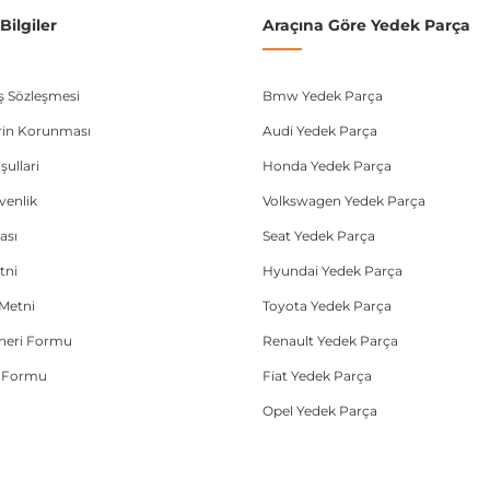
ilgiler
Araçına Göre Yedek Parça
ış Sözleşmesi
Bmw Yedek Parça
lerin Korunması
Audi Yedek Parça
şullari
Honda Yedek Parça
üvenlik
Volkswagen Yedek Parça
ası
Seat Yedek Parça
tni
Hyundai Yedek Parça
Metni
Toyota Yedek Parça
Öneri Formu
Renault Yedek Parça
e Formu
Fiat Yedek Parça
Opel Yedek Parça