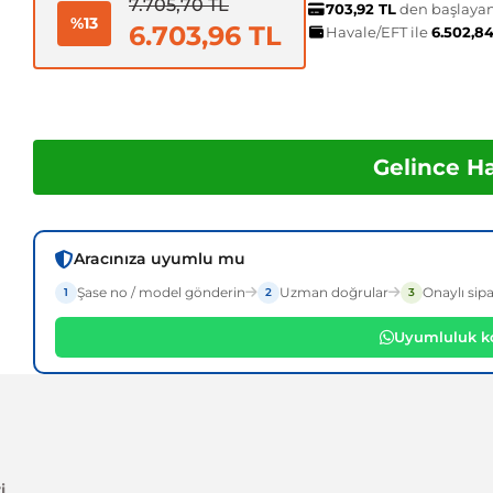
7.705,70 TL
703,92 TL
den başlayan 
%13
6.703,96 TL
Havale/EFT ile
6.502,8
Gelince H
Aracınıza uyumlu mu
Şase no / model gönderin
Uzman doğrular
Onaylı sipa
1
2
3
Uyumluluk ko
i