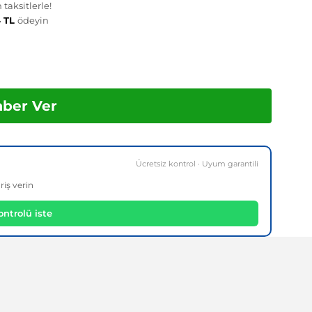
taksitlerle!
4 TL
ödeyin
aber Ver
Ücretsiz kontrol · Uyum garantili
riş verin
ntrolü iste