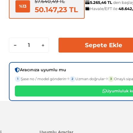
57.640,49 TL
5.265,46 TL
den başlay
%13
50.147,23 TL
Havale/EFT ile
48.642
Sepete Ekle
Aracınıza uyumlu mu
Şase no / model gönderin
Uzman doğrular
Onaylı sipa
1
2
3
Uyumluluk ko
i
Uyumlu Araçlar