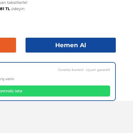
an taksitlerle!
,81 TL
ödeyin
Hemen Al
Ücretsiz kontrol · Uyum garantili
riş verin
ntrolü iste