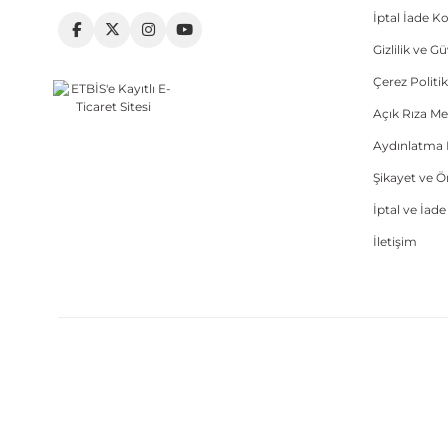
İptal İade Ko
Gizlilik ve G
Çerez Politik
Açık Rıza Me
Aydınlatma 
Şikayet ve 
İptal ve İad
İletişim