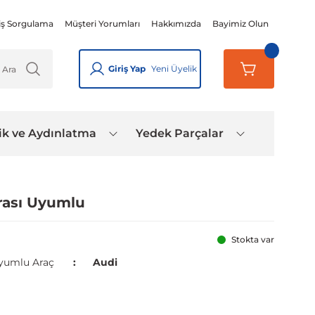
iş Sorgulama
Müşteri Yorumları
Hakkımızda
Bayimiz Olun
Giriş Yap
Yeni Üyelik
ik ve Aydınlatma
Yedek Parçalar
rası Uyumlu
Stokta var
yumlu Araç
Audi