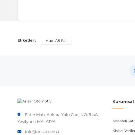
Uyumlu Araç Modelleri
Bu ürün aşağıdaki araç modelleri ile uyumludur. Satın al
Etiketler :
Audi A5 Far
Marka
Audi
Not:
Araç üreticileri aynı model yılı içerisinde farklı 
etmeniz önerilir.
Kurumsal B
Fatih Mah. Ankara Yolu Cad. NO: 94/A
Mesafeli Sat
Yeşilyurt / MALATYA
Kişisel Veri
info@arisar.com.tr