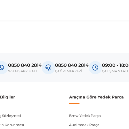
madan önce ürün görsellerini ve OEM numaralarını aracınız ile karşılaşt
Model
A5 8W
0850 840 2814
0850 840 2814
09:00 - 18:
donanım ve kasa tipleri kullanabilmektedir. Sipariş vermeden önce OEM n
WHATSAPP HATTI
ÇAĞRI MERKEZİ
ÇALIŞMA SAATL
ilgiler
Araçına Göre Yedek Parça
ış Sözleşmesi
Bmw Yedek Parça
lerin Korunması
Audi Yedek Parça