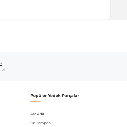
ırmanız tavsiye edilir.
Model Yılı
2016-2019
00
umarası veya şasi numarası ile uyumluluğu kontrol
ERİ
Popüler Yedek Parçalar
Ara Atkı
Ön Tampon