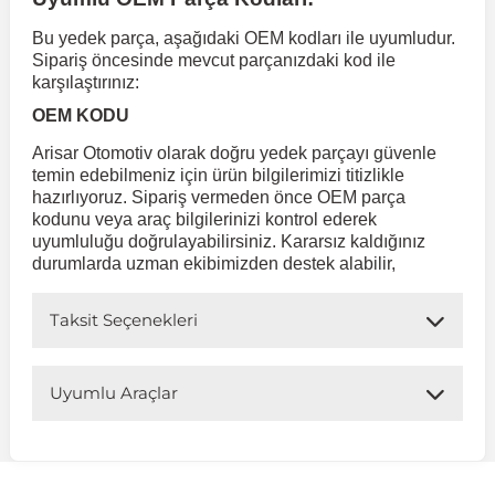
Bu yedek parça, aşağıdaki OEM kodları ile uyumludur.
 Koruma
Volkswagen Taigo
İnsignia
Ranger
R 12
GLK Serisi X204
Jumper
Panda
i30
Skystar
Peugeot 607
Sipariş öncesinde mevcut parçanızdaki kod ile
karşılaştırınız:
OEM KODU
Volkswagen Teramont
Kadett
Raptor
R 19
GLS Serisi X167
Jumpy
Punto
İ40
Sunny
Peugeot Bipper
Arisar Otomotiv olarak doğru yedek parçayı güvenle
temin edebilmeniz için ürün bilgilerimizi titizlikle
Takozu
Volkswagen Tiguan
Meriva
S-Max
R 9-11
Metris
Nemo
Scudo
İoniq
Terrano
Peugeot Boxer
hazırlıyoruz. Sipariş vermeden önce OEM parça
kodunu veya araç bilgilerinizi kontrol ederek
uyumluluğu doğrulayabilirsiniz. Kararsız kaldığınız
durumlarda uzman ekibimizden destek alabilir,
aza
Volkswagen Touareg
Mokka
Taunus
Safrane
ML Serisi W164
Saxo
Sedici
İx35
X-Trail
Peugeot Expert
Taksit Seçenekleri
i
en & Süspansiyon
Volkswagen Touran
Movano
Transit
Scenic
S Serisi W221
Spacetourer
Siena
İx45
Peugeot Partner
Uyumlu Araçlar
Volkswagen Transporter
Omega
Symbol
S Serisi W222
Xantia
Stilo
Kona
Peugeot RCZ
Uyumlu Araç Modelleri
 & Müşür
Volkswagen Volt
Tigra
Taliant
S Serisi W223
Xsara
Talento
Lavita
Peugeot Rifter
Bu ürün aşağıdaki araç modelleri ile uyumludur. Satın