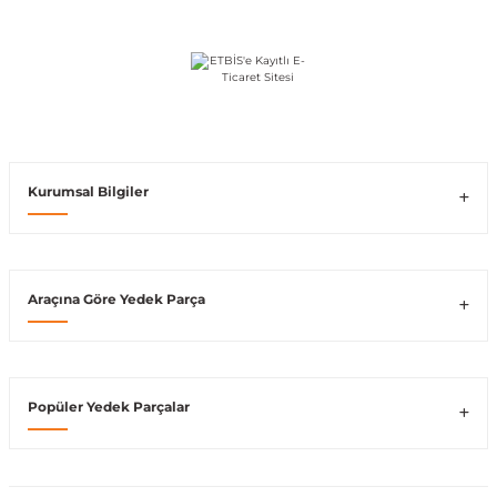
Vito W639
shi
X-Class W470
Kurumsal Bilgiler
t
Araçına Göre Yedek Parça
e
Popüler Yedek Parçalar