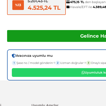
5.201,43 TL
475,15 TL
den başlayan t
%13
4.525,24 TL
Havale/EFT ile
4.389,4
Gelince H
Aracınıza uyumlu mu
Şase no / model gönderin
Uzman doğrular
Onaylı sipa
1
2
3
Uyumluluk ko
i
Uyumlu Araçlar