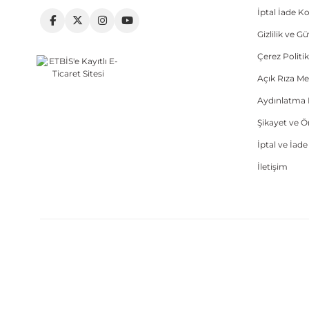
İptal İade Ko
Gizlilik ve G
Çerez Politik
Açık Rıza Me
Aydınlatma 
Şikayet ve 
İptal ve İad
İletişim