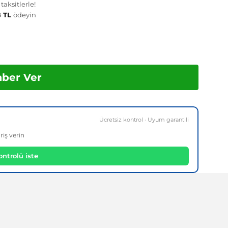
aksitlerle!
8 TL
ödeyin
aber Ver
Ücretsiz kontrol · Uyum garantili
riş verin
ntrolü iste