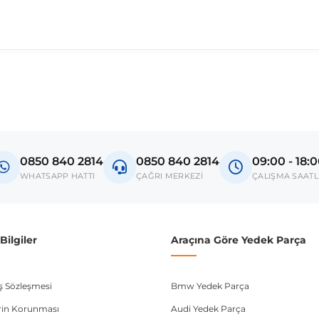
madan önce ürün görsellerini ve OEM numaralarını aracınız ile karşılaşt
Model
C5 II
0850 840 2814
0850 840 2814
09:00 - 18:
donanım ve kasa tipleri kullanabilmektedir. Sipariş vermeden önce OEM n
WHATSAPP HATTI
ÇAĞRI MERKEZİ
ÇALIŞMA SAATL
ilgiler
Araçına Göre Yedek Parça
ış Sözleşmesi
Bmw Yedek Parça
lerin Korunması
Audi Yedek Parça