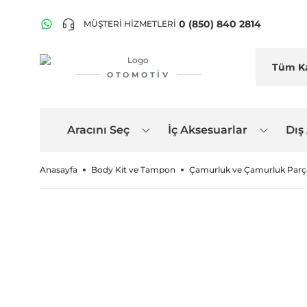
0 (850) 840 2814
MÜŞTERİ HİZMETLERİ
OTOMOTIV
Aracını Seç
İç Aksesuarlar
Dış
Anasayfa
Body Kit ve Tampon
Çamurluk ve Çamurluk Parça