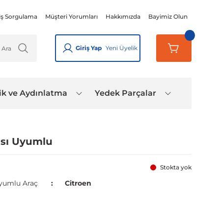
iş Sorgulama
Müşteri Yorumları
Hakkımızda
Bayimiz Olun
Giriş Yap
Yeni Üyelik
ik ve Aydınlatma
Yedek Parçalar
ası Uyumlu
Stokta yok
yumlu Araç
Citroen