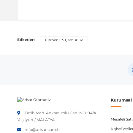
Uyumlu Araç Modelleri
Bu ürün aşağıdaki araç modelleri ile uyumludur. Satın al
Etiketler :
Citroen C5 Çamurluk
Marka
Citroen
Not:
Araç üreticileri aynı model yılı içerisinde farklı 
etmeniz önerilir.
Kurumsal B
Fatih Mah. Ankara Yolu Cad. NO: 94/A
Mesafeli Sat
Yeşilyurt / MALATYA
Kişisel Veri
info@arisar.com.tr