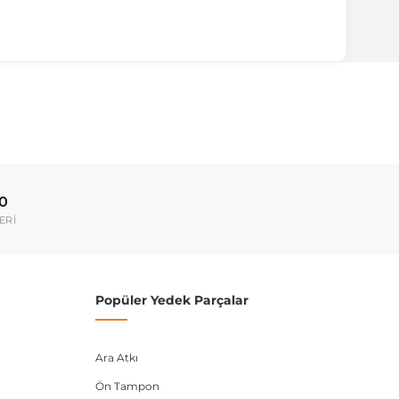
ırmanız tavsiye edilir.
Model Yılı
2008-2017
00
umarası veya şasi numarası ile uyumluluğu kontrol
ERİ
Popüler Yedek Parçalar
Ara Atkı
Ön Tampon