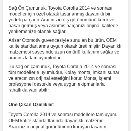
Sağ Ön Çamurluk, Toyota Corolla 2014 ve sonrası
modeller için özel olarak tasarlanmış dayanıklı bir
r
ç Aksesuarlar
ış Aksesuarlar
e Siren
aj & Şanzıman
Volkswagen Multivan
Corsa E 2014-2019
Audi TT
Suburban 2015-2020
Galaxy
Latitude
GLA Serisi W156
X7 Serisi
C6
Freemont
Pilot
Getz
Stonic
MX-6
NX Coupe
Peugeot 4007
Toyota Prius
Volvo XC60
yedek parçadır. Aracınızın dış görünümünü korur ve
hasar görmüş veya aşınmış parçanızı orijinal kalitede
yenilemenize olanak sağlar.
ve Kolçak Aparatları
pağı ve Ayna Sinyalleri
ar
ör
aim
Volkswagen Passat
Corsa F 2019 ve Sonrası
Tahoe 2000-2006
Grand C-Max
Master
GLA Serisi X156
Z Serisi
C8
Fullback
S2000
Grand Santa Fe
Venga
RX-8
Pathfinder
Peugeot 4008
Toyota Proace City
Volvo XC70
Arisar Otomotiv güvencesiyle sunulan bu ürün, OEM
kalite standartlarına uygun olarak üretilmiştir. Dayanıklı
malzemesi sayesinde uzun ömürlü kullanım sağlar ve
 Kılıf ve Yastık
apakları
esuarları
ve Parçaları
rünler
Volkswagen Polo
Crossland
TrailBlazer 2011 ve Sonrası
Ka
Megane 1 1995-2003
GLB Serisi X247
Cactus
Kartal
ZR-V
H1
XCeed
XC-3
Patrol
Peugeot 405
Toyota RAV4
Volvo XC90
aracınızla tam uyumludur.
Bu sağ ön çamurluk, Toyota Corolla 2014 ve sonrası
ıtası
ı ve Parçaları
istemi
tüm modellerle uyumludur. Kolay montaj imkanı sunar
Volkswagen Scirocco
Crossland X
Trax 2013-2022
Kuga
Megane 2 2002-2008
GLC Serisi X243
Dispatch
Linea
H100
Primastar
Peugeot 406
Toyota Tacoma
ve aracınızın orijinal estetiğini korur. Montaj işlemi
profesyonel destekle veya uygun ekipmanlarla
rahatlıkla yapılabilir.
o
gaj Ve Ara Atkı
şpiyel
mbası ve Parçaları
Volkswagen Sharan
Frontera
Trax 2023 ve Sonrası
Mondeo
Megane 3 2008-2016
GLC Serisi X253
DS4
Marea
H350
Primera
Peugeot 407
Toyota Venza
Öne Çıkan Özellikler:
su
sesuarları
Plaka, Bagaj Lambası
it
Volkswagen T-Cross
Grandland
Mustang
Megane 4 2016-2024
GLE Coupe Serisi C292
DS5
Mirafiori
i10
Pulsar
Peugeot 5008
Toyota Verso
Toyota Corolla 2014 ve sonrası modellere tam uyum.
OEM kalite standartlarında dayanıklı malzeme.
Aracınızın orijinal görünümünü koruyan tasarım.
 Dış Trim Parçaları
Volkswagen T-Roc
Grandland X
Puma
Modus
GLE Serisi W166
DS7
Palio
i20
Qashqai
Peugeot 508
Toyota Yaris