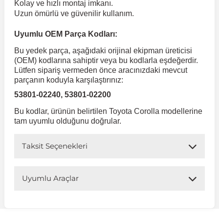
Kolay ve hızlı montaj imkanı.
Uzun ömürlü ve güvenilir kullanım.
 Koruma
Volkswagen Taigo
İnsignia
Ranger
R 12
GLK Serisi X204
Jumper
Panda
i30
Skystar
Peugeot 607
Uyumlu OEM Parça Kodları:
Bu yedek parça, aşağıdaki orijinal ekipman üreticisi
Volkswagen Teramont
Kadett
Raptor
R 19
GLS Serisi X167
Jumpy
Punto
İ40
Sunny
Peugeot Bipper
(OEM) kodlarına sahiptir veya bu kodlarla eşdeğerdir.
Lütfen sipariş vermeden önce aracınızdaki mevcut
parçanın koduyla karşılaştırınız:
Takozu
Volkswagen Tiguan
Meriva
S-Max
R 9-11
Metris
Nemo
Scudo
İoniq
Terrano
Peugeot Boxer
53801-02240, 53801-02200
Bu kodlar, ürünün belirtilen Toyota Corolla modellerine
aza
Volkswagen Touareg
Mokka
Taunus
Safrane
ML Serisi W164
Saxo
Sedici
İx35
X-Trail
Peugeot Expert
tam uyumlu olduğunu doğrular.
Taksit Seçenekleri
i
en & Süspansiyon
Volkswagen Touran
Movano
Transit
Scenic
S Serisi W221
Spacetourer
Siena
İx45
Peugeot Partner
Uyumlu Araçlar
Volkswagen Transporter
Omega
Symbol
S Serisi W222
Xantia
Stilo
Kona
Peugeot RCZ
Uyumlu Araç Modelleri
 & Müşür
Volkswagen Volt
Tigra
Taliant
S Serisi W223
Xsara
Talento
Lavita
Peugeot Rifter