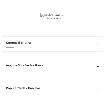
Vito W639
shi
X-Class W470
Kurumsal Bilgiler
t
Araçına Göre Yedek Parça
e
Popüler Yedek Parçalar