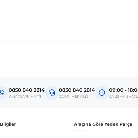
madan önce ürün görsellerini ve OEM numaralarını aracınız ile karşılaşt
Model
A6 C6
0850 840 2814
0850 840 2814
09:00 - 18:
donanım ve kasa tipleri kullanabilmektedir. Sipariş vermeden önce OEM n
WHATSAPP HATTI
ÇAĞRI MERKEZİ
ÇALIŞMA SAATL
ilgiler
Araçına Göre Yedek Parça