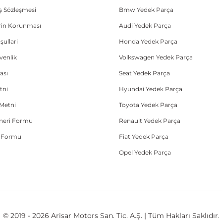
ış Sözleşmesi
Bmw Yedek Parça
lerin Korunması
Audi Yedek Parça
şullari
Honda Yedek Parça
üvenlik
Volkswagen Yedek Parça
ası
Seat Yedek Parça
tni
Hyundai Yedek Parça
Metni
Toyota Yedek Parça
Öneri Formu
Renault Yedek Parça
e Formu
Fiat Yedek Parça
Opel Yedek Parça
© 2019 - 2026 Arisar Motors San. Tic. A.Ş. | Tüm Hakları Saklıdır.