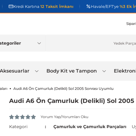
Kredi Kartına
12 Taksit İmkanı
Havale/EFT'ye
%3 Ek İ
Sipar
 Aksesuarlar
Body Kit ve Tampon
Elektron
ları
Audi A6 Ön Çamurluk (Delikli) Sol 2005 Sonrası Uyumlu
Audi A6 Ön Çamurluk (Delikli) Sol 200
Yorum Yap/Yorumları Oku
Kategori
Çamurluk ve Çamurluk Parçaları
U