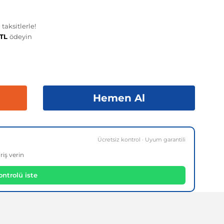
taksitlerle!
 TL
ödeyin
Hemen Al
Ücretsiz kontrol · Uyum garantili
riş verin
ntrolü iste