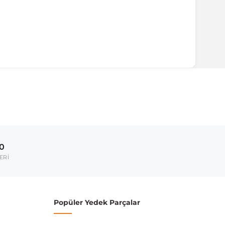
ırmanız tavsiye edilir.
Model Yılı
2004-2011
00
umarası veya şasi numarası ile uyumluluğu kontrol
ERİ
Popüler Yedek Parçalar