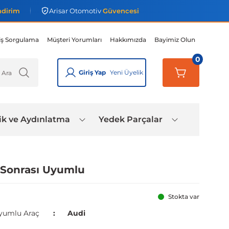
ndirim
Arisar Otomotiv
Güvencesi
iş Sorgulama
Müşteri Yorumları
Hakkımızda
Bayimiz Olun
0
Giriş Yap
Yeni Üyelik
ik ve Aydınlatma
Yedek Parçalar
5 Sonrası Uyumlu
Stokta var
yumlu Araç
Audi