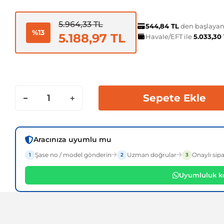
5.964,33 TL
544,84 TL
den başlayan 
%13
5.188,97 TL
Havale/EFT ile
5.033,30
Sepete Ekle
Aracınıza uyumlu mu
Şase no / model gönderin
Uzman doğrular
Onaylı sipa
1
2
3
Uyumluluk ko