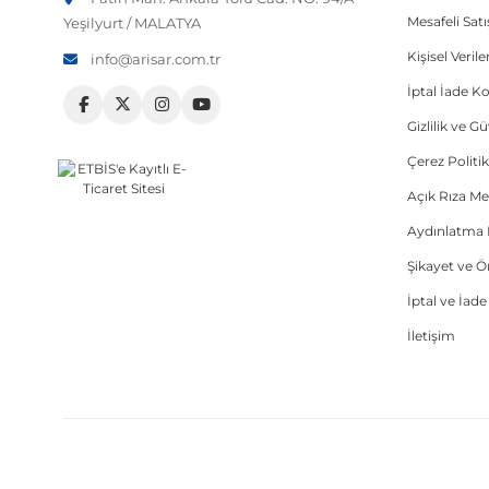
Mesafeli Sat
Yeşilyurt / MALATYA
Kişisel Veri
info@arisar.com.tr
İptal İade Ko
Gizlilik ve G
Çerez Politik
Açık Rıza Me
Aydınlatma 
Şikayet ve 
İptal ve İad
İletişim