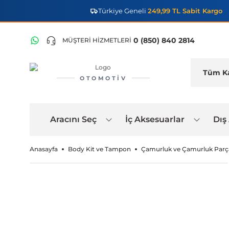
Türkiye Geneli
249,99 TL Sabit Kargo
0 (850) 840 2814
MÜŞTERİ HİZMETLERİ
OTOMOTIV
Aracını Seç
İç Aksesuarlar
Dış
Anasayfa
Body Kit ve Tampon
Çamurluk ve Çamurluk Parça