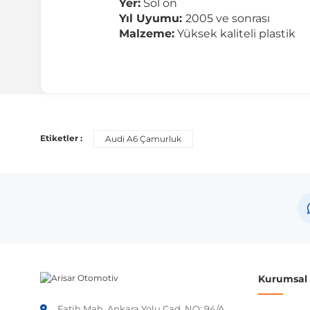
Yer:
Sol ön
Yıl Uyumu:
2005 ve sonrası
Malzeme:
Yüksek kaliteli plastik
Uyumlu Araç Modelleri
Bu ürün aşağıdaki araç modelleri ile uyumludur. Satın al
Etiketler :
Audi A6 Çamurluk
Marka
Audi
Not:
Araç üreticileri aynı model yılı içerisinde farklı 
etmeniz önerilir.
Kurumsal B
Fatih Mah. Ankara Yolu Cad. NO: 94/A