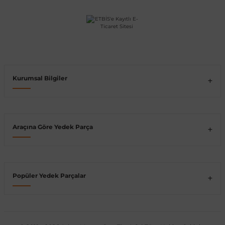
Vito W639
shi
X-Class W470
Kurumsal Bilgiler
t
Araçına Göre Yedek Parça
e
Popüler Yedek Parçalar