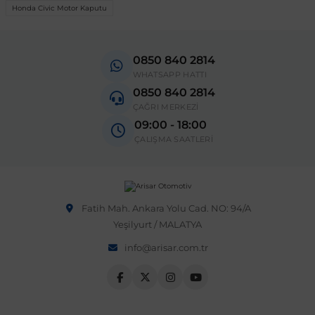
Honda Civic Motor Kaputu
 Sistemleri
Vectra A 1988-1995
Talisman
SLK Serisi R172
Tempra
Matrix
0850 840 2814
 & Isıtma Sistemleri
WHATSAPP HATTI
Vectra B 1995-2002
Toros
SLK Serisi R173
Tipo
Santa Fe
0850 840 2814
ÇAĞRI MERKEZİ
Vectra C 2002-2010
Trafic
Sprinter
Uno
Sonata
09:00 - 18:00
ÇALIŞMA SAATLERİ
over
Vectra D 2009-2012
Twingo
V Class
Starex
ntifiriz
Fatih Mah. Ankara Yolu Cad. NO: 94/A
Vivaro
Viano
Tucson
Yeşilyurt / MALATYA
info@arisar.com.tr
ti
njeksiyon Sistemleri
Zafira
Vito W447
Vito W638