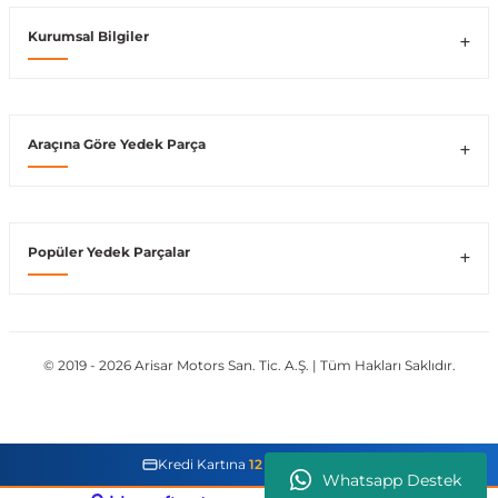
Kurumsal Bilgiler
Vito W639
shi
X-Class W470
Araçına Göre Yedek Parça
t
Popüler Yedek Parçalar
e
© 2019 - 2026 Arisar Motors San. Tic. A.Ş. | Tüm Hakları Saklıdır.
Kredi Kartına
12 Taksit İmkanı
Whatsapp Destek