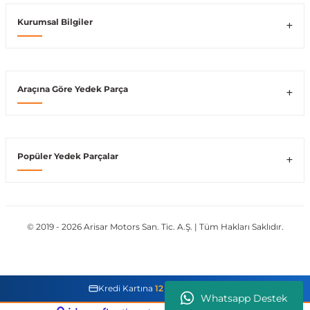
Kurumsal Bilgiler
Vito W639
shi
X-Class W470
Araçına Göre Yedek Parça
t
Popüler Yedek Parçalar
e
© 2019 - 2026 Arisar Motors San. Tic. A.Ş. | Tüm Hakları Saklıdır.
Kredi Kartına
12 Taksit İmkanı
Whatsapp Destek