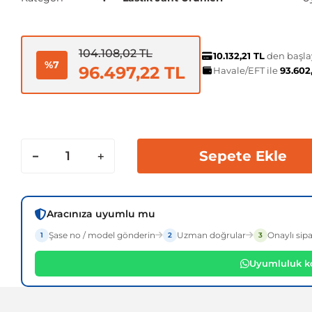
104.108,02 TL
10.132,21 TL
den başlay
%7
96.497,22 TL
Havale/EFT ile
93.602
Sepete Ekle
Aracınıza uyumlu mu
Şase no / model gönderin
Uzman doğrular
Onaylı sipa
1
2
3
Uyumluluk ko