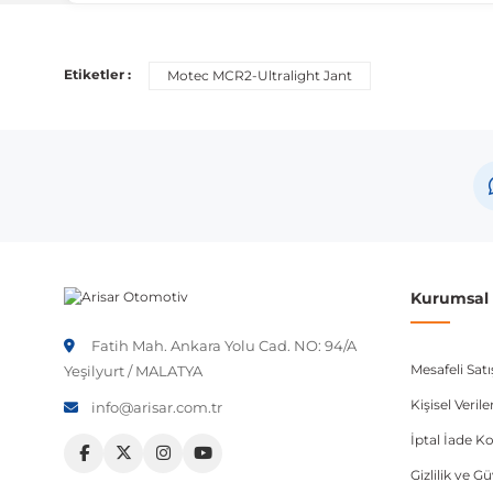
Uyumlu Araç Modelleri
Bu ürün aşağıdaki araç modelleri ile uyumludur. Satın al
Etiketler :
Motec MCR2-Ultralight Jant
Marka
Toyota
Honda
Mazda
Hyundai
Kurumsal B
Nissan
Fatih Mah. Ankara Yolu Cad. NO: 94/A
Mesafeli Sat
Yeşilyurt / MALATYA
Not:
Araç üreticileri aynı model yılı içerisinde farklı 
etmeniz önerilir.
Kişisel Veri
info@arisar.com.tr
İptal İade Ko
Gizlilik ve G