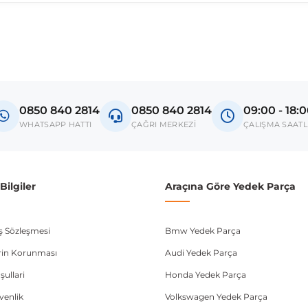
madan önce ürün görsellerini ve OEM numaralarını aracınız ile karşılaşt
Model
-
0850 840 2814
0850 840 2814
09:00 - 18:
-
WHATSAPP HATTI
ÇAĞRI MERKEZİ
ÇALIŞMA SAATL
-
-
ilgiler
Araçına Göre Yedek Parça
-
ış Sözleşmesi
Bmw Yedek Parça
donanım ve kasa tipleri kullanabilmektedir. Sipariş vermeden önce OEM n
lerin Korunması
Audi Yedek Parça
şullari
Honda Yedek Parça
üvenlik
Volkswagen Yedek Parça