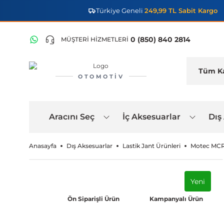
Türkiye Geneli
249,99 TL Sabit Kargo
0 (850) 840 2814
MÜŞTERİ HİZMETLERİ
OTOMOTIV
Aracını Seç
İç Aksesuarlar
Dış
Anasayfa
Dış Aksesuarlar
Lastik Jant Ürünleri
Motec MCR2
Yeni
Ön Siparişli Ürün
Kampanyalı Ürün