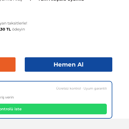
an taksitlerle!
,30 TL
ödeyin
Hemen Al
Ücretsiz kontrol · Uyum garantili
riş verin
ntrolü iste