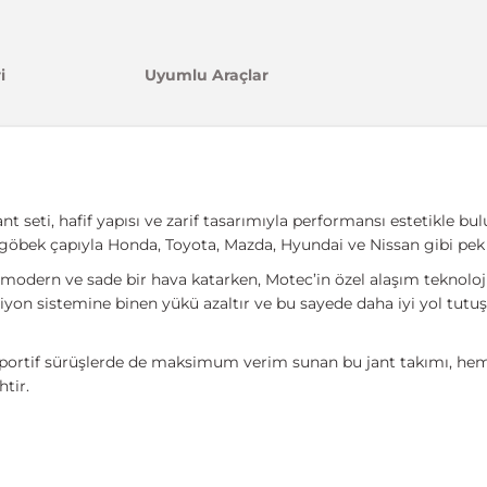
i
Uyumlu Araçlar
seti, hafif yapısı ve zarif tasarımıyla performansı estetikle bulu
 göbek çapıyla Honda, Toyota, Mazda, Hyundai ve Nissan gibi pek
 modern ve sade bir hava katarken, Motec’in özel alaşım teknolojisi
siyon sistemine binen yükü azaltır ve bu sayede daha iyi yol tutu
 sportif sürüşlerde de maksimum verim sunan bu jant takımı, h
htir.