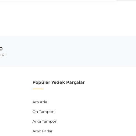
ırmanız tavsiye edilir.
Model Yılı
-
00
-
ERİ
-
-
Popüler Yedek Parçalar
-
Ara Atkı
umarası veya şasi numarası ile uyumluluğu kontrol
Ön Tampon
Arka Tampon
Araç Farları