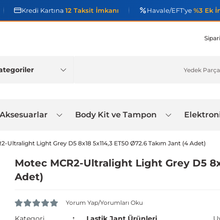
Kredi Kartına
12 Taksit İmkanı
Havale/EFT'ye
%3 Ek İ
Sipar
 Aksesuarlar
Body Kit ve Tampon
Elektron
-Ultralight Light Grey D5 8x18 5x114,3 ET50 Ø72.6 Takım Jant (4 Adet)
Motec MCR2-Ultralight Light Grey D5 8x
Adet)
Yorum Yap/Yorumları Oku
Kategori
Lastik Jant Ürünleri
U