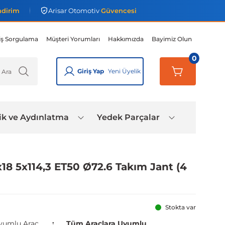
ndirim
Arisar Otomotiv
Güvencesi
iş Sorgulama
Müşteri Yorumları
Hakkımızda
Bayimiz Olun
0
Giriş Yap
Yeni Üyelik
ik ve Aydınlatma
Yedek Parçalar
18 5x114,3 ET50 Ø72.6 Takım Jant (4
Stokta var
yumlu Araç
Tüm Araçlara Uyumlu