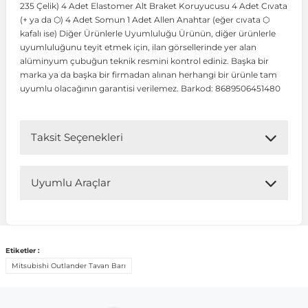
235 Çelik) 4 Adet Elastomer Alt Braket Koruyucusu 4 Adet Cıvata
(+ ya da ⬡) 4 Adet Somun 1 Adet Allen Anahtar (eğer cıvata ⬡
kafalı ise) Diğer Ürünlerle Uyumluluğu Ürünün, diğer ürünlerle
 Koruma
Volkswagen Taigo
İnsignia
Ranger
R 12
GLK Serisi X204
Jumper
Panda
i30
Skystar
Peugeot 607
uyumluluğunu teyit etmek için, ilan görsellerinde yer alan
alüminyum çubuğun teknik resmini kontrol ediniz. Başka bir
marka ya da başka bir firmadan alınan herhangi bir ürünle tam
Volkswagen Teramont
Kadett
Raptor
R 19
GLS Serisi X167
Jumpy
Punto
İ40
Sunny
Peugeot Bipper
uyumlu olacağının garantisi verilemez. Barkod: 8689506451480
Takozu
Volkswagen Tiguan
Meriva
S-Max
R 9-11
Metris
Nemo
Scudo
İoniq
Terrano
Peugeot Boxer
Taksit Seçenekleri
aza
Volkswagen Touareg
Mokka
Taunus
Safrane
ML Serisi W164
Saxo
Sedici
İx35
X-Trail
Peugeot Expert
Uyumlu Araçlar
i
en & Süspansiyon
Volkswagen Touran
Movano
Transit
Scenic
S Serisi W221
Spacetourer
Siena
İx45
Peugeot Partner
Uyumlu Araç Modelleri
Bu ürün aşağıdaki araç modelleri ile uyumludur. Satın
Etiketler :
Volkswagen Transporter
Omega
Symbol
S Serisi W222
Xantia
Stilo
Kona
Peugeot RCZ
almadan önce ürün görsellerini ve OEM numaralarını aracınız
Mitsubishi Outlander Tavan Barı
ile karşılaştırmanız tavsiye edilir.
 & Müşür
Volkswagen Volt
Tigra
Taliant
S Serisi W223
Xsara
Talento
Lavita
Peugeot Rifter
Marka
Model
Model Yılı