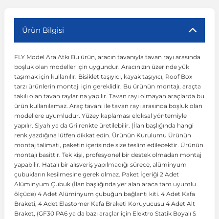
r
ç Aksesuarlar
ış Aksesuarlar
e Siren
aj & Şanzıman
Volkswagen Multivan
Corsa E 2014-2019
Audi TT
Suburban 2015-2020
Galaxy
Latitude
GLA Serisi W156
X7 Serisi
C6
Freemont
Pilot
Getz
Stonic
MX-6
NX Coupe
Peugeot 4007
Toyota Prius
Volvo XC60
Ürün Bilgisi
FLY Model Ara Atkı Bu ürün, aracın tavanıyla tavan rayı arasında
ve Kolçak Aparatları
pağı ve Ayna Sinyalleri
ar
ör
aim
Volkswagen Passat
Corsa F 2019 ve Sonrası
Tahoe 2000-2006
Grand C-Max
Master
GLA Serisi X156
Z Serisi
C8
Fullback
S2000
Grand Santa Fe
Venga
RX-8
Pathfinder
Peugeot 4008
Toyota Proace City
Volvo XC70
boşluk olan modeller için uygundur. Aracınızın üzerinde yük
taşımak için kullanılır. Bisiklet taşıyıcı, kayak taşıyıcı, Roof Box
tarzı ürünlerin montajı için gereklidir. Bu ürünün montajı, araçta
 Kılıf ve Yastık
apakları
esuarları
ve Parçaları
rünler
Volkswagen Polo
Crossland
TrailBlazer 2011 ve Sonrası
Ka
Megane 1 1995-2003
GLB Serisi X247
Cactus
Kartal
ZR-V
H1
XCeed
XC-3
Patrol
Peugeot 405
Toyota RAV4
Volvo XC90
takılı olan tavan raylarına yapılır. Tavan rayı olmayan araçlarda bu
ürün kullanılamaz. Araç tavanı ile tavan rayı arasında boşluk olan
modellere uyumludur. Yüzey kaplaması eloksal yöntemiyle
ıtası
ı ve Parçaları
istemi
Volkswagen Scirocco
Crossland X
Trax 2013-2022
Kuga
Megane 2 2002-2008
GLC Serisi X243
Dispatch
Linea
H100
Primastar
Peugeot 406
Toyota Tacoma
yapılır. Siyah ya da Gri renkte üretilebilir. (İlan başlığında hangi
renk yazdığına lütfen dikkat edin. Ürünün Kurulumu Ürünün
montaj talimatı, paketin içerisinde size teslim edilecektir. Ürünün
o
gaj Ve Ara Atkı
şpiyel
mbası ve Parçaları
Volkswagen Sharan
Frontera
Trax 2023 ve Sonrası
Mondeo
Megane 3 2008-2016
GLC Serisi X253
DS4
Marea
H350
Primera
Peugeot 407
Toyota Venza
montajı basittir. Tek kişi, profesyonel bir destek olmadan montaj
yapabilir. Hatalı bir alışveriş yapılmadığı sürece, alüminyum
çubukların kesilmesine gerek olmaz. Paket İçeriği 2 Adet
su
sesuarları
Plaka, Bagaj Lambası
it
Volkswagen T-Cross
Grandland
Mustang
Megane 4 2016-2024
GLE Coupe Serisi C292
DS5
Mirafiori
i10
Pulsar
Peugeot 5008
Toyota Verso
Alüminyum Çubuk (İlan başlığında yer alan araca tam uyumlu
ölçüde) 4 Adet Alüminyum çubuğun bağlantı kiti. 4 Adet Kafa
Braketi, 4 Adet Elastomer Kafa Braketi Koruyucusu 4 Adet Alt
 Dış Trim Parçaları
Volkswagen T-Roc
Grandland X
Puma
Modus
GLE Serisi W166
DS7
Palio
i20
Qashqai
Peugeot 508
Toyota Yaris
Braket, (GF30 PA6 ya da bazı araçlar için Elektro Statik Boyalı S