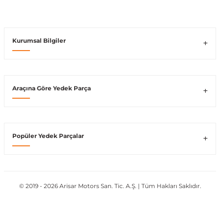
Vito W639
Kurumsal Bilgiler
shi
X-Class W470
Araçına Göre Yedek Parça
t
Popüler Yedek Parçalar
e
© 2019 - 2026 Arisar Motors San. Tic. A.Ş. | Tüm Hakları Saklıdır.