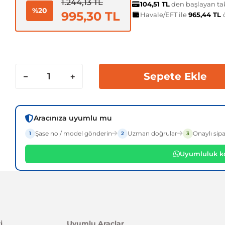
1.244,13 TL
104,51 TL
den başlayan tak
%20
995,30 TL
Havale/EFT ile
965,44 TL
Sepete Ekle
Aracınıza uyumlu mu
Şase no / model gönderin
Uzman doğrular
Onaylı sipa
1
2
3
Uyumluluk ko
i
Uyumlu Araçlar