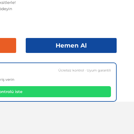
sitlerle!
ödeyin
Hemen Al
Ücretsiz kontrol · Uyum garantili
riş verin
ntrolü iste