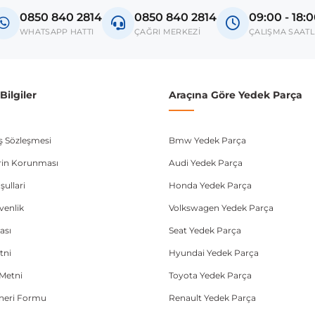
0850 840 2814
0850 840 2814
09:00 - 18:
donanım ve kasa tipleri kullanabilmektedir. Sipariş vermeden önce OEM n
WHATSAPP HATTI
ÇAĞRI MERKEZİ
ÇALIŞMA SAATL
ilgiler
Araçına Göre Yedek Parça
ış Sözleşmesi
Bmw Yedek Parça
lerin Korunması
Audi Yedek Parça
şullari
Honda Yedek Parça
üvenlik
Volkswagen Yedek Parça
ası
Seat Yedek Parça
tni
Hyundai Yedek Parça
Metni
Toyota Yedek Parça
Öneri Formu
Renault Yedek Parça