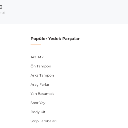
00
umarası veya şasi numarası ile uyumluluğu kontrol
ERİ
Popüler Yedek Parçalar
Ara Atkı
Ön Tampon
Arka Tampon
Araç Farları
Yan Basamak
Spor Yay
Body Kit
Stop Lambaları