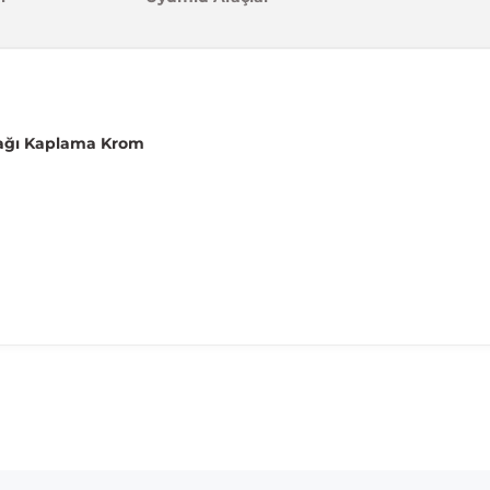
pağı Kaplama Krom
madan önce ürün görsellerini ve OEM numaralarını aracınız ile karşılaşt
Model
L200