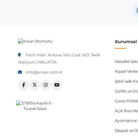
Not:
Araç üreticileri aynı model yılı içerisinde farklı 
etmeniz önerilir.
Kurumsal B
Fatih Mah. Ankara Yolu Cad. NO: 94/A
Mesafeli Sat
Yeşilyurt / MALATYA
Kişisel Veri
info@arisar.com.tr
İptal İade Ko
Gizlilik ve G
Çerez Politik
Açık Rıza Me
Aydınlatma 
Şikayet ve 