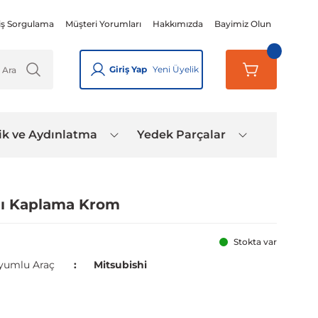
iş Sorgulama
Müşteri Yorumları
Hakkımızda
Bayimiz Olun
Giriş Yap
Yeni Üyelik
ik ve Aydınlatma
Yedek Parçalar
ğı Kaplama Krom
Stokta var
yumlu Araç
Mitsubishi