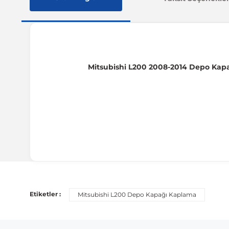
Mitsubishi L200 2008-2014 Depo Ka
Uyumlu Araç Modelleri
Bu ürün aşağıdaki araç modelleri ile uyumludur. Satın al
Etiketler :
Mitsubishi L200 Depo Kapağı Kaplama
Marka
Mitsubishi