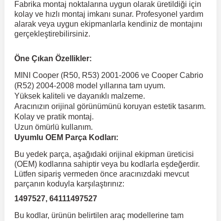
Fabrika montaj noktalarına uygun olarak üretildiği için
kolay ve hızlı montaj imkanı sunar. Profesyonel yardım
alarak veya uygun ekipmanlarla kendiniz de montajını
 Koruma
Volkswagen Taigo
İnsignia
Ranger
R 12
GLK Serisi X204
Jumper
Panda
i30
Skystar
Peugeot 607
gerçekleştirebilirsiniz.
Volkswagen Teramont
Kadett
Raptor
R 19
GLS Serisi X167
Jumpy
Punto
İ40
Sunny
Peugeot Bipper
Öne Çıkan Özellikler:
MINI Cooper (R50, R53) 2001-2006 ve Cooper Cabrio
(R52) 2004-2008 model yıllarına tam uyum.
Takozu
Volkswagen Tiguan
Meriva
S-Max
R 9-11
Metris
Nemo
Scudo
İoniq
Terrano
Peugeot Boxer
Yüksek kaliteli ve dayanıklı malzeme.
Aracınızın orijinal görünümünü koruyan estetik tasarım.
Kolay ve pratik montaj.
aza
Volkswagen Touareg
Mokka
Taunus
Safrane
ML Serisi W164
Saxo
Sedici
İx35
X-Trail
Peugeot Expert
Uzun ömürlü kullanım.
Uyumlu OEM Parça Kodları:
i
en & Süspansiyon
Volkswagen Touran
Movano
Transit
Scenic
S Serisi W221
Spacetourer
Siena
İx45
Peugeot Partner
Bu yedek parça, aşağıdaki orijinal ekipman üreticisi
(OEM) kodlarına sahiptir veya bu kodlarla eşdeğerdir.
Lütfen sipariş vermeden önce aracınızdaki mevcut
Volkswagen Transporter
Omega
Symbol
S Serisi W222
Xantia
Stilo
Kona
Peugeot RCZ
parçanın koduyla karşılaştırınız:
1497527, 64111497527
 & Müşür
Volkswagen Volt
Tigra
Taliant
S Serisi W223
Xsara
Talento
Lavita
Peugeot Rifter
Bu kodlar, ürünün belirtilen araç modellerine tam