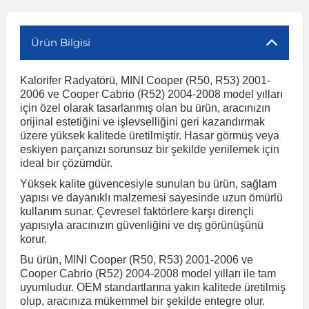
r
ç Aksesuarlar
ış Aksesuarlar
e Siren
aj & Şanzıman
Volkswagen Multivan
Corsa E 2014-2019
Audi TT
Suburban 2015-2020
Galaxy
Latitude
GLA Serisi W156
X7 Serisi
C6
Freemont
Pilot
Getz
Stonic
MX-6
NX Coupe
Peugeot 4007
Toyota Prius
Volvo XC60
Ürün Bilgisi
Kalorifer Radyatörü, MINI Cooper (R50, R53) 2001-
ve Kolçak Aparatları
pağı ve Ayna Sinyalleri
ar
ör
aim
Volkswagen Passat
Corsa F 2019 ve Sonrası
Tahoe 2000-2006
Grand C-Max
Master
GLA Serisi X156
Z Serisi
C8
Fullback
S2000
Grand Santa Fe
Venga
RX-8
Pathfinder
Peugeot 4008
Toyota Proace City
Volvo XC70
2006 ve Cooper Cabrio (R52) 2004-2008 model yılları
için özel olarak tasarlanmış olan bu ürün, aracınızın
orijinal estetiğini ve işlevselliğini geri kazandırmak
 Kılıf ve Yastık
apakları
esuarları
ve Parçaları
rünler
Volkswagen Polo
Crossland
TrailBlazer 2011 ve Sonrası
Ka
Megane 1 1995-2003
GLB Serisi X247
Cactus
Kartal
ZR-V
H1
XCeed
XC-3
Patrol
Peugeot 405
Toyota RAV4
Volvo XC90
üzere yüksek kalitede üretilmiştir. Hasar görmüş veya
eskiyen parçanızı sorunsuz bir şekilde yenilemek için
ideal bir çözümdür.
ıtası
ı ve Parçaları
istemi
Volkswagen Scirocco
Crossland X
Trax 2013-2022
Kuga
Megane 2 2002-2008
GLC Serisi X243
Dispatch
Linea
H100
Primastar
Peugeot 406
Toyota Tacoma
Yüksek kalite güvencesiyle sunulan bu ürün, sağlam
yapısı ve dayanıklı malzemesi sayesinde uzun ömürlü
kullanım sunar. Çevresel faktörlere karşı dirençli
o
gaj Ve Ara Atkı
şpiyel
mbası ve Parçaları
Volkswagen Sharan
Frontera
Trax 2023 ve Sonrası
Mondeo
Megane 3 2008-2016
GLC Serisi X253
DS4
Marea
H350
Primera
Peugeot 407
Toyota Venza
yapısıyla aracınızın güvenliğini ve dış görünüşünü
korur.
su
sesuarları
Plaka, Bagaj Lambası
it
Volkswagen T-Cross
Grandland
Mustang
Megane 4 2016-2024
GLE Coupe Serisi C292
DS5
Mirafiori
i10
Pulsar
Peugeot 5008
Toyota Verso
Bu ürün, MINI Cooper (R50, R53) 2001-2006 ve
Cooper Cabrio (R52) 2004-2008 model yılları ile tam
uyumludur. OEM standartlarına yakın kalitede üretilmiş
 Dış Trim Parçaları
olup, aracınıza mükemmel bir şekilde entegre olur.
Volkswagen T-Roc
Grandland X
Puma
Modus
GLE Serisi W166
DS7
Palio
i20
Qashqai
Peugeot 508
Toyota Yaris