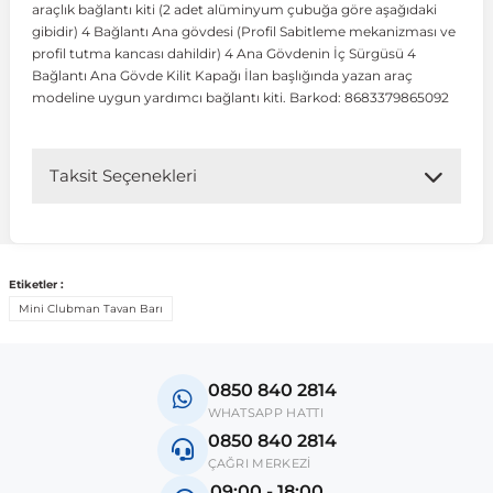
araçlık bağlantı kiti (2 adet alüminyum çubuğa göre aşağıdaki
gibidir) 4 Bağlantı Ana gövdesi (Profil Sabitleme mekanizması ve
profil tutma kancası dahildir) 4 Ana Gövdenin İç Sürgüsü 4
 Koruma
Volkswagen Taigo
İnsignia
Ranger
R 12
GLK Serisi X204
Jumper
Panda
i30
Skystar
Peugeot 607
Bağlantı Ana Gövde Kilit Kapağı İlan başlığında yazan araç
modeline uygun yardımcı bağlantı kiti. Barkod: 8683379865092
Volkswagen Teramont
Kadett
Raptor
R 19
GLS Serisi X167
Jumpy
Punto
İ40
Sunny
Peugeot Bipper
Taksit Seçenekleri
Takozu
Volkswagen Tiguan
Meriva
S-Max
R 9-11
Metris
Nemo
Scudo
İoniq
Terrano
Peugeot Boxer
aza
Volkswagen Touareg
Mokka
Taunus
Safrane
ML Serisi W164
Saxo
Sedici
İx35
X-Trail
Peugeot Expert
Etiketler :
Mini Clubman Tavan Barı
i
en & Süspansiyon
Volkswagen Touran
Movano
Transit
Scenic
S Serisi W221
Spacetourer
Siena
İx45
Peugeot Partner
0850 840 2814
Volkswagen Transporter
Omega
Symbol
S Serisi W222
Xantia
Stilo
Kona
Peugeot RCZ
WHATSAPP HATTI
0850 840 2814
ÇAĞRI MERKEZİ
 & Müşür
Volkswagen Volt
Tigra
Taliant
S Serisi W223
Xsara
Talento
Lavita
Peugeot Rifter
09:00 - 18:00