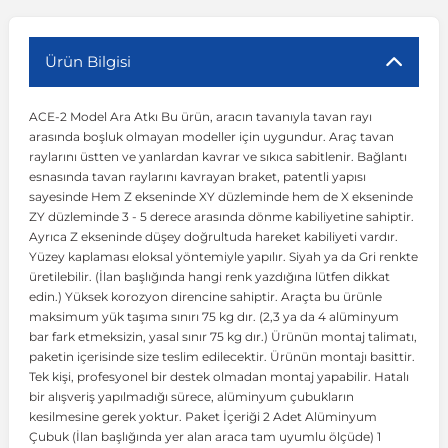
r
ç Aksesuarlar
ış Aksesuarlar
e Siren
aj & Şanzıman
Volkswagen Multivan
Corsa E 2014-2019
Audi TT
Suburban 2015-2020
Galaxy
Latitude
GLA Serisi W156
X7 Serisi
C6
Freemont
Pilot
Getz
Stonic
MX-6
NX Coupe
Peugeot 4007
Toyota Prius
Volvo XC60
Ürün Bilgisi
ACE-2 Model Ara Atkı Bu ürün, aracın tavanıyla tavan rayı
ve Kolçak Aparatları
pağı ve Ayna Sinyalleri
ar
ör
aim
Volkswagen Passat
Corsa F 2019 ve Sonrası
Tahoe 2000-2006
Grand C-Max
Master
GLA Serisi X156
Z Serisi
C8
Fullback
S2000
Grand Santa Fe
Venga
RX-8
Pathfinder
Peugeot 4008
Toyota Proace City
Volvo XC70
arasında boşluk olmayan modeller için uygundur. Araç tavan
raylarını üstten ve yanlardan kavrar ve sıkıca sabitlenir. Bağlantı
esnasında tavan raylarını kavrayan braket, patentli yapısı
 Kılıf ve Yastık
apakları
esuarları
ve Parçaları
rünler
Volkswagen Polo
Crossland
TrailBlazer 2011 ve Sonrası
Ka
Megane 1 1995-2003
GLB Serisi X247
Cactus
Kartal
ZR-V
H1
XCeed
XC-3
Patrol
Peugeot 405
Toyota RAV4
Volvo XC90
sayesinde Hem Z ekseninde XY düzleminde hem de X ekseninde
ZY düzleminde 3 - 5 derece arasında dönme kabiliyetine sahiptir.
Ayrıca Z ekseninde düşey doğrultuda hareket kabiliyeti vardır.
ıtası
ı ve Parçaları
istemi
Volkswagen Scirocco
Crossland X
Trax 2013-2022
Kuga
Megane 2 2002-2008
GLC Serisi X243
Dispatch
Linea
H100
Primastar
Peugeot 406
Toyota Tacoma
Yüzey kaplaması eloksal yöntemiyle yapılır. Siyah ya da Gri renkte
üretilebilir. (İlan başlığında hangi renk yazdığına lütfen dikkat
edin.) Yüksek korozyon direncine sahiptir. Araçta bu ürünle
o
gaj Ve Ara Atkı
şpiyel
mbası ve Parçaları
Volkswagen Sharan
Frontera
Trax 2023 ve Sonrası
Mondeo
Megane 3 2008-2016
GLC Serisi X253
DS4
Marea
H350
Primera
Peugeot 407
Toyota Venza
maksimum yük taşıma sınırı 75 kg dır. (2,3 ya da 4 alüminyum
bar fark etmeksizin, yasal sınır 75 kg dır.) Ürünün montaj talimatı,
paketin içerisinde size teslim edilecektir. Ürünün montajı basittir.
su
sesuarları
Plaka, Bagaj Lambası
it
Volkswagen T-Cross
Grandland
Mustang
Megane 4 2016-2024
GLE Coupe Serisi C292
DS5
Mirafiori
i10
Pulsar
Peugeot 5008
Toyota Verso
Tek kişi, profesyonel bir destek olmadan montaj yapabilir. Hatalı
bir alışveriş yapılmadığı sürece, alüminyum çubukların
kesilmesine gerek yoktur. Paket İçeriği 2 Adet Alüminyum
 Dış Trim Parçaları
Volkswagen T-Roc
Grandland X
Puma
Modus
GLE Serisi W166
DS7
Palio
i20
Qashqai
Peugeot 508
Toyota Yaris
Çubuk (İlan başlığında yer alan araca tam uyumlu ölçüde) 1