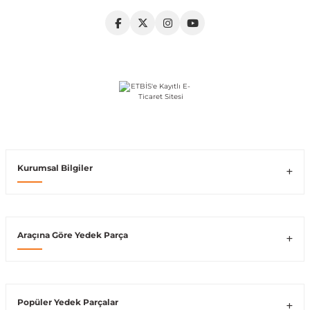
Vito W639
shi
X-Class W470
t
Kurumsal Bilgiler
e
Araçına Göre Yedek Parça
Popüler Yedek Parçalar