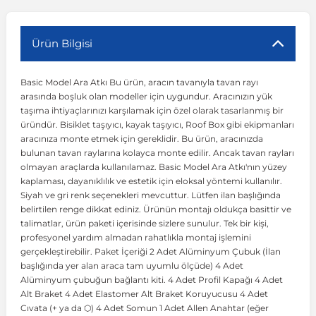
r
ç Aksesuarlar
ış Aksesuarlar
e Siren
aj & Şanzıman
Volkswagen Multivan
Corsa E 2014-2019
Audi TT
Suburban 2015-2020
Galaxy
Latitude
GLA Serisi W156
X7 Serisi
C6
Freemont
Pilot
Getz
Stonic
MX-6
NX Coupe
Peugeot 4007
Toyota Prius
Volvo XC60
Ürün Bilgisi
Basic Model Ara Atkı Bu ürün, aracın tavanıyla tavan rayı
ve Kolçak Aparatları
pağı ve Ayna Sinyalleri
ar
ör
aim
Volkswagen Passat
Corsa F 2019 ve Sonrası
Tahoe 2000-2006
Grand C-Max
Master
GLA Serisi X156
Z Serisi
C8
Fullback
S2000
Grand Santa Fe
Venga
RX-8
Pathfinder
Peugeot 4008
Toyota Proace City
Volvo XC70
arasında boşluk olan modeller için uygundur. Aracınızın yük
taşıma ihtiyaçlarınızı karşılamak için özel olarak tasarlanmış bir
üründür. Bisiklet taşıyıcı, kayak taşıyıcı, Roof Box gibi ekipmanları
 Kılıf ve Yastık
apakları
esuarları
ve Parçaları
rünler
Volkswagen Polo
Crossland
TrailBlazer 2011 ve Sonrası
Ka
Megane 1 1995-2003
GLB Serisi X247
Cactus
Kartal
ZR-V
H1
XCeed
XC-3
Patrol
Peugeot 405
Toyota RAV4
Volvo XC90
aracınıza monte etmek için gereklidir. Bu ürün, aracınızda
bulunan tavan raylarına kolayca monte edilir. Ancak tavan rayları
olmayan araçlarda kullanılamaz. Basic Model Ara Atkı'nın yüzey
ıtası
ı ve Parçaları
istemi
Volkswagen Scirocco
Crossland X
Trax 2013-2022
Kuga
Megane 2 2002-2008
GLC Serisi X243
Dispatch
Linea
H100
Primastar
Peugeot 406
Toyota Tacoma
kaplaması, dayanıklılık ve estetik için eloksal yöntemi kullanılır.
Siyah ve gri renk seçenekleri mevcuttur. Lütfen ilan başlığında
belirtilen renge dikkat ediniz. Ürünün montajı oldukça basittir ve
o
gaj Ve Ara Atkı
şpiyel
mbası ve Parçaları
Volkswagen Sharan
Frontera
Trax 2023 ve Sonrası
Mondeo
Megane 3 2008-2016
GLC Serisi X253
DS4
Marea
H350
Primera
Peugeot 407
Toyota Venza
talimatlar, ürün paketi içerisinde sizlere sunulur. Tek bir kişi,
profesyonel yardım almadan rahatlıkla montaj işlemini
gerçekleştirebilir. Paket İçeriği 2 Adet Alüminyum Çubuk (İlan
su
sesuarları
Plaka, Bagaj Lambası
it
Volkswagen T-Cross
Grandland
Mustang
Megane 4 2016-2024
GLE Coupe Serisi C292
DS5
Mirafiori
i10
Pulsar
Peugeot 5008
Toyota Verso
başlığında yer alan araca tam uyumlu ölçüde) 4 Adet
Alüminyum çubuğun bağlantı kiti. 4 Adet Profil Kapağı 4 Adet
Alt Braket 4 Adet Elastomer Alt Braket Koruyucusu 4 Adet
 Dış Trim Parçaları
Volkswagen T-Roc
Grandland X
Puma
Modus
GLE Serisi W166
DS7
Palio
i20
Qashqai
Peugeot 508
Toyota Yaris
Cıvata (+ ya da ⬡) 4 Adet Somun 1 Adet Allen Anahtar (eğer