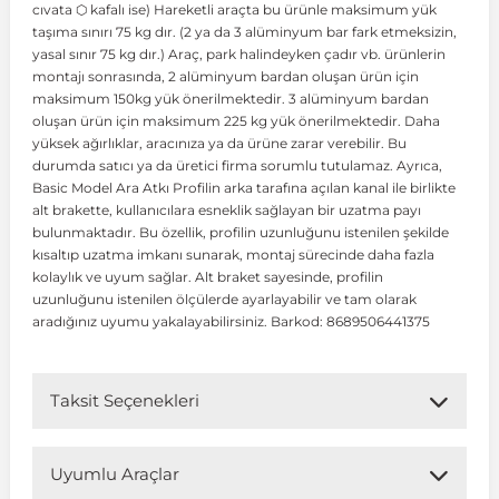
cıvata ⬡ kafalı ise) Hareketli araçta bu ürünle maksimum yük
taşıma sınırı 75 kg dır. (2 ya da 3 alüminyum bar fark etmeksizin,
yasal sınır 75 kg dır.) Araç, park halindeyken çadır vb. ürünlerin
 Koruma
Volkswagen Taigo
İnsignia
Ranger
R 12
GLK Serisi X204
Jumper
Panda
i30
Skystar
Peugeot 607
montajı sonrasında, 2 alüminyum bardan oluşan ürün için
maksimum 150kg yük önerilmektedir. 3 alüminyum bardan
oluşan ürün için maksimum 225 kg yük önerilmektedir. Daha
Volkswagen Teramont
Kadett
Raptor
R 19
GLS Serisi X167
Jumpy
Punto
İ40
Sunny
Peugeot Bipper
yüksek ağırlıklar, aracınıza ya da ürüne zarar verebilir. Bu
durumda satıcı ya da üretici firma sorumlu tutulamaz. Ayrıca,
Basic Model Ara Atkı Profilin arka tarafına açılan kanal ile birlikte
Takozu
Volkswagen Tiguan
Meriva
S-Max
R 9-11
Metris
Nemo
Scudo
İoniq
Terrano
Peugeot Boxer
alt brakette, kullanıcılara esneklik sağlayan bir uzatma payı
bulunmaktadır. Bu özellik, profilin uzunluğunu istenilen şekilde
kısaltıp uzatma imkanı sunarak, montaj sürecinde daha fazla
aza
Volkswagen Touareg
Mokka
Taunus
Safrane
ML Serisi W164
Saxo
Sedici
İx35
X-Trail
Peugeot Expert
kolaylık ve uyum sağlar. Alt braket sayesinde, profilin
uzunluğunu istenilen ölçülerde ayarlayabilir ve tam olarak
aradığınız uyumu yakalayabilirsiniz. Barkod: 8689506441375
i
en & Süspansiyon
Volkswagen Touran
Movano
Transit
Scenic
S Serisi W221
Spacetourer
Siena
İx45
Peugeot Partner
Taksit Seçenekleri
Volkswagen Transporter
Omega
Symbol
S Serisi W222
Xantia
Stilo
Kona
Peugeot RCZ
Uyumlu Araçlar
 & Müşür
Volkswagen Volt
Tigra
Taliant
S Serisi W223
Xsara
Talento
Lavita
Peugeot Rifter