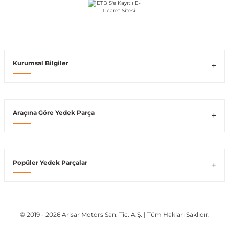
Vito W639
shi
X-Class W470
Kurumsal Bilgiler
Araçına Göre Yedek Parça
t
e
Popüler Yedek Parçalar
© 2019 - 2026 Arisar Motors San. Tic. A.Ş. | Tüm Hakları Saklıdır.