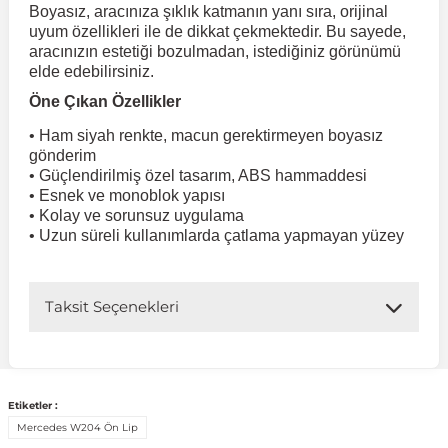
Boyasız, aracınıza şıklık katmanın yanı sıra, orijinal
uyum özellikleri ile de dikkat çekmektedir. Bu sayede,
 Koruma
aracınızın estetiği bozulmadan, istediğiniz görünümü
Volkswagen Taigo
İnsignia
Ranger
R 12
GLK Serisi X204
Jumper
Panda
i30
Skystar
Peugeot 607
elde edebilirsiniz.
Öne Çıkan Özellikler
Volkswagen Teramont
Kadett
Raptor
R 19
GLS Serisi X167
Jumpy
Punto
İ40
Sunny
Peugeot Bipper
• Ham siyah renkte, macun gerektirmeyen boyasız
gönderim
• Güçlendirilmiş özel tasarım, ABS hammaddesi
Takozu
Volkswagen Tiguan
Meriva
S-Max
R 9-11
Metris
Nemo
Scudo
İoniq
Terrano
Peugeot Boxer
• Esnek ve monoblok yapısı
• Kolay ve sorunsuz uygulama
• Uzun süreli kullanımlarda çatlama yapmayan yüzey
aza
Volkswagen Touareg
Mokka
Taunus
Safrane
ML Serisi W164
Saxo
Sedici
İx35
X-Trail
Peugeot Expert
i
en & Süspansiyon
Volkswagen Touran
Movano
Transit
Scenic
S Serisi W221
Spacetourer
Siena
İx45
Peugeot Partner
Taksit Seçenekleri
Volkswagen Transporter
Omega
Symbol
S Serisi W222
Xantia
Stilo
Kona
Peugeot RCZ
Etiketler :
 & Müşür
Mercedes W204 Ön Lip
Volkswagen Volt
Tigra
Taliant
S Serisi W223
Xsara
Talento
Lavita
Peugeot Rifter