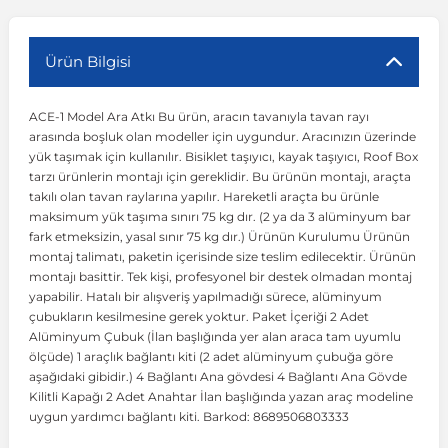
r
ç Aksesuarlar
ış Aksesuarlar
e Siren
aj & Şanzıman
Volkswagen Multivan
Corsa E 2014-2019
Audi TT
Suburban 2015-2020
Galaxy
Latitude
GLA Serisi W156
X7 Serisi
C6
Freemont
Pilot
Getz
Stonic
MX-6
NX Coupe
Peugeot 4007
Toyota Prius
Volvo XC60
Ürün Bilgisi
ACE-1 Model Ara Atkı Bu ürün, aracın tavanıyla tavan rayı
ve Kolçak Aparatları
pağı ve Ayna Sinyalleri
ar
ör
aim
Volkswagen Passat
Corsa F 2019 ve Sonrası
Tahoe 2000-2006
Grand C-Max
Master
GLA Serisi X156
Z Serisi
C8
Fullback
S2000
Grand Santa Fe
Venga
RX-8
Pathfinder
Peugeot 4008
Toyota Proace City
Volvo XC70
arasında boşluk olan modeller için uygundur. Aracınızın üzerinde
yük taşımak için kullanılır. Bisiklet taşıyıcı, kayak taşıyıcı, Roof Box
tarzı ürünlerin montajı için gereklidir. Bu ürünün montajı, araçta
 Kılıf ve Yastık
apakları
esuarları
ve Parçaları
rünler
Volkswagen Polo
Crossland
TrailBlazer 2011 ve Sonrası
Ka
Megane 1 1995-2003
GLB Serisi X247
Cactus
Kartal
ZR-V
H1
XCeed
XC-3
Patrol
Peugeot 405
Toyota RAV4
Volvo XC90
takılı olan tavan raylarına yapılır. Hareketli araçta bu ürünle
maksimum yük taşıma sınırı 75 kg dır. (2 ya da 3 alüminyum bar
fark etmeksizin, yasal sınır 75 kg dır.) Ürünün Kurulumu Ürünün
ıtası
ı ve Parçaları
istemi
Volkswagen Scirocco
Crossland X
Trax 2013-2022
Kuga
Megane 2 2002-2008
GLC Serisi X243
Dispatch
Linea
H100
Primastar
Peugeot 406
Toyota Tacoma
montaj talimatı, paketin içerisinde size teslim edilecektir. Ürünün
montajı basittir. Tek kişi, profesyonel bir destek olmadan montaj
yapabilir. Hatalı bir alışveriş yapılmadığı sürece, alüminyum
o
gaj Ve Ara Atkı
şpiyel
mbası ve Parçaları
Volkswagen Sharan
Frontera
Trax 2023 ve Sonrası
Mondeo
Megane 3 2008-2016
GLC Serisi X253
DS4
Marea
H350
Primera
Peugeot 407
Toyota Venza
çubukların kesilmesine gerek yoktur. Paket İçeriği 2 Adet
Alüminyum Çubuk (İlan başlığında yer alan araca tam uyumlu
ölçüde) 1 araçlık bağlantı kiti (2 adet alüminyum çubuğa göre
su
sesuarları
Plaka, Bagaj Lambası
it
Volkswagen T-Cross
Grandland
Mustang
Megane 4 2016-2024
GLE Coupe Serisi C292
DS5
Mirafiori
i10
Pulsar
Peugeot 5008
Toyota Verso
aşağıdaki gibidir.) 4 Bağlantı Ana gövdesi 4 Bağlantı Ana Gövde
Kilitli Kapağı 2 Adet Anahtar İlan başlığında yazan araç modeline
uygun yardımcı bağlantı kiti. Barkod: 8689506803333
 Dış Trim Parçaları
Volkswagen T-Roc
Grandland X
Puma
Modus
GLE Serisi W166
DS7
Palio
i20
Qashqai
Peugeot 508
Toyota Yaris