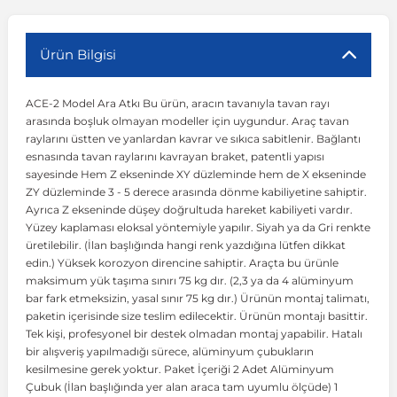
r
ç Aksesuarlar
ış Aksesuarlar
e Siren
aj & Şanzıman
Volkswagen Multivan
Corsa E 2014-2019
Audi TT
Suburban 2015-2020
Galaxy
Latitude
GLA Serisi W156
X7 Serisi
C6
Freemont
Pilot
Getz
Stonic
MX-6
NX Coupe
Peugeot 4007
Toyota Prius
Volvo XC60
Ürün Bilgisi
ACE-2 Model Ara Atkı Bu ürün, aracın tavanıyla tavan rayı
ve Kolçak Aparatları
pağı ve Ayna Sinyalleri
ar
ör
aim
Volkswagen Passat
Corsa F 2019 ve Sonrası
Tahoe 2000-2006
Grand C-Max
Master
GLA Serisi X156
Z Serisi
C8
Fullback
S2000
Grand Santa Fe
Venga
RX-8
Pathfinder
Peugeot 4008
Toyota Proace City
Volvo XC70
arasında boşluk olmayan modeller için uygundur. Araç tavan
raylarını üstten ve yanlardan kavrar ve sıkıca sabitlenir. Bağlantı
esnasında tavan raylarını kavrayan braket, patentli yapısı
 Kılıf ve Yastık
apakları
esuarları
ve Parçaları
rünler
Volkswagen Polo
Crossland
TrailBlazer 2011 ve Sonrası
Ka
Megane 1 1995-2003
GLB Serisi X247
Cactus
Kartal
ZR-V
H1
XCeed
XC-3
Patrol
Peugeot 405
Toyota RAV4
Volvo XC90
sayesinde Hem Z ekseninde XY düzleminde hem de X ekseninde
ZY düzleminde 3 - 5 derece arasında dönme kabiliyetine sahiptir.
Ayrıca Z ekseninde düşey doğrultuda hareket kabiliyeti vardır.
ıtası
ı ve Parçaları
istemi
Volkswagen Scirocco
Crossland X
Trax 2013-2022
Kuga
Megane 2 2002-2008
GLC Serisi X243
Dispatch
Linea
H100
Primastar
Peugeot 406
Toyota Tacoma
Yüzey kaplaması eloksal yöntemiyle yapılır. Siyah ya da Gri renkte
üretilebilir. (İlan başlığında hangi renk yazdığına lütfen dikkat
edin.) Yüksek korozyon direncine sahiptir. Araçta bu ürünle
o
gaj Ve Ara Atkı
şpiyel
mbası ve Parçaları
Volkswagen Sharan
Frontera
Trax 2023 ve Sonrası
Mondeo
Megane 3 2008-2016
GLC Serisi X253
DS4
Marea
H350
Primera
Peugeot 407
Toyota Venza
maksimum yük taşıma sınırı 75 kg dır. (2,3 ya da 4 alüminyum
bar fark etmeksizin, yasal sınır 75 kg dır.) Ürünün montaj talimatı,
paketin içerisinde size teslim edilecektir. Ürünün montajı basittir.
su
sesuarları
Plaka, Bagaj Lambası
it
Volkswagen T-Cross
Grandland
Mustang
Megane 4 2016-2024
GLE Coupe Serisi C292
DS5
Mirafiori
i10
Pulsar
Peugeot 5008
Toyota Verso
Tek kişi, profesyonel bir destek olmadan montaj yapabilir. Hatalı
bir alışveriş yapılmadığı sürece, alüminyum çubukların
kesilmesine gerek yoktur. Paket İçeriği 2 Adet Alüminyum
 Dış Trim Parçaları
Volkswagen T-Roc
Grandland X
Puma
Modus
GLE Serisi W166
DS7
Palio
i20
Qashqai
Peugeot 508
Toyota Yaris
Çubuk (İlan başlığında yer alan araca tam uyumlu ölçüde) 1