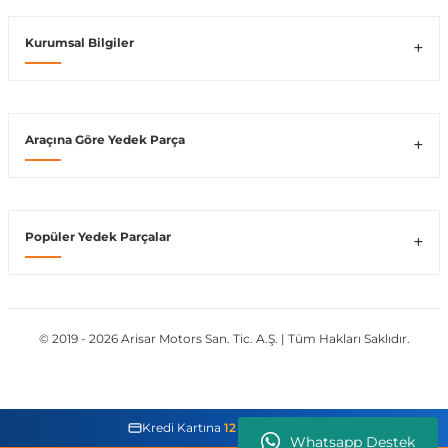
Vito W639
Kurumsal Bilgiler
shi
X-Class W470
Araçına Göre Yedek Parça
t
Popüler Yedek Parçalar
e
© 2019 - 2026 Arisar Motors San. Tic. A.Ş. | Tüm Hakları Saklıdır.
Kredi Kartına
12 Taksit İmkanı
Whatsapp Destek