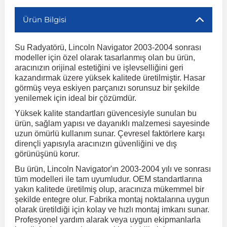
Ürün Bilgisi
r
ç Aksesuarlar
ış Aksesuarlar
e Siren
aj & Şanzıman
Volkswagen Multivan
Corsa E 2014-2019
Audi TT
Suburban 2015-2020
Galaxy
Latitude
GLA Serisi W156
X7 Serisi
C6
Freemont
Pilot
Getz
Stonic
MX-6
NX Coupe
Peugeot 4007
Toyota Prius
Volvo XC60
Su Radyatörü, Lincoln Navigator 2003-2004 sonrası
modeller için özel olarak tasarlanmış olan bu ürün,
ve Kolçak Aparatları
pağı ve Ayna Sinyalleri
ar
ör
aim
Volkswagen Passat
Corsa F 2019 ve Sonrası
Tahoe 2000-2006
Grand C-Max
Master
GLA Serisi X156
Z Serisi
C8
Fullback
S2000
Grand Santa Fe
Venga
RX-8
Pathfinder
Peugeot 4008
Toyota Proace City
Volvo XC70
aracınızın orijinal estetiğini ve işlevselliğini geri
kazandırmak üzere yüksek kalitede üretilmiştir. Hasar
görmüş veya eskiyen parçanızı sorunsuz bir şekilde
 Kılıf ve Yastık
apakları
esuarları
ve Parçaları
rünler
Volkswagen Polo
Crossland
TrailBlazer 2011 ve Sonrası
Ka
Megane 1 1995-2003
GLB Serisi X247
Cactus
Kartal
ZR-V
H1
XCeed
XC-3
Patrol
Peugeot 405
Toyota RAV4
Volvo XC90
yenilemek için ideal bir çözümdür.
Yüksek kalite standartları güvencesiyle sunulan bu
ürün, sağlam yapısı ve dayanıklı malzemesi sayesinde
ıtası
ı ve Parçaları
istemi
Volkswagen Scirocco
Crossland X
Trax 2013-2022
Kuga
Megane 2 2002-2008
GLC Serisi X243
Dispatch
Linea
H100
Primastar
Peugeot 406
Toyota Tacoma
uzun ömürlü kullanım sunar. Çevresel faktörlere karşı
dirençli yapısıyla aracınızın güvenliğini ve dış
görünüşünü korur.
o
gaj Ve Ara Atkı
şpiyel
mbası ve Parçaları
Volkswagen Sharan
Frontera
Trax 2023 ve Sonrası
Mondeo
Megane 3 2008-2016
GLC Serisi X253
DS4
Marea
H350
Primera
Peugeot 407
Toyota Venza
Bu ürün, Lincoln Navigator'ın 2003-2004 yılı ve sonrası
tüm modelleri ile tam uyumludur. OEM standartlarına
su
sesuarları
Plaka, Bagaj Lambası
it
yakın kalitede üretilmiş olup, aracınıza mükemmel bir
Volkswagen T-Cross
Grandland
Mustang
Megane 4 2016-2024
GLE Coupe Serisi C292
DS5
Mirafiori
i10
Pulsar
Peugeot 5008
Toyota Verso
şekilde entegre olur. Fabrika montaj noktalarına uygun
olarak üretildiği için kolay ve hızlı montaj imkanı sunar.
Profesyonel yardım alarak veya uygun ekipmanlarla
 Dış Trim Parçaları
Volkswagen T-Roc
Grandland X
Puma
Modus
GLE Serisi W166
DS7
Palio
i20
Qashqai
Peugeot 508
Toyota Yaris