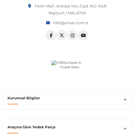
Fatih Mah. Ankara Yolu Cad. NO: 94/A
Vito W639
Yeşilyurt / MALATYA
info@arisar.com.tr
shi
X-Class W470
t
e
Kurumsal Bilgiler
Araçına Göre Yedek Parça