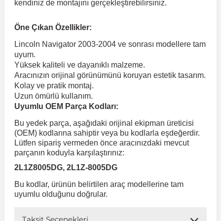
kendiniz de montajını gerçekleştirebilirsiniz.
 Koruma
Volkswagen Taigo
İnsignia
Ranger
R 12
GLK Serisi X204
Jumper
Panda
i30
Skystar
Peugeot 607
Öne Çıkan Özellikler:
Lincoln Navigator 2003-2004 ve sonrası modellere tam
uyum.
Volkswagen Teramont
Kadett
Raptor
R 19
GLS Serisi X167
Jumpy
Punto
İ40
Sunny
Peugeot Bipper
Yüksek kaliteli ve dayanıklı malzeme.
Aracınızın orijinal görünümünü koruyan estetik tasarım.
Kolay ve pratik montaj.
Takozu
Volkswagen Tiguan
Meriva
S-Max
R 9-11
Metris
Nemo
Scudo
İoniq
Terrano
Peugeot Boxer
Uzun ömürlü kullanım.
Uyumlu OEM Parça Kodları:
aza
Volkswagen Touareg
Mokka
Taunus
Safrane
ML Serisi W164
Saxo
Sedici
İx35
X-Trail
Peugeot Expert
Bu yedek parça, aşağıdaki orijinal ekipman üreticisi
(OEM) kodlarına sahiptir veya bu kodlarla eşdeğerdir.
Lütfen sipariş vermeden önce aracınızdaki mevcut
i
en & Süspansiyon
Volkswagen Touran
Movano
Transit
Scenic
S Serisi W221
Spacetourer
Siena
İx45
Peugeot Partner
parçanın koduyla karşılaştırınız:
2L1Z8005DG, 2L1Z-8005DG
Volkswagen Transporter
Omega
Symbol
S Serisi W222
Xantia
Stilo
Kona
Peugeot RCZ
Bu kodlar, ürünün belirtilen araç modellerine tam
uyumlu olduğunu doğrular.
 & Müşür
Volkswagen Volt
Tigra
Taliant
S Serisi W223
Xsara
Talento
Lavita
Peugeot Rifter
Taksit Seçenekleri