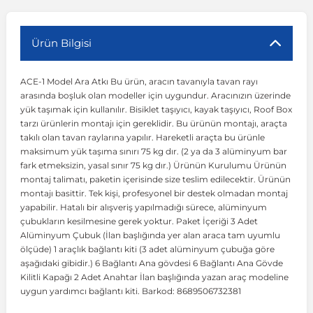
r
ç Aksesuarlar
ış Aksesuarlar
e Siren
aj & Şanzıman
Volkswagen Multivan
Corsa E 2014-2019
Audi TT
Suburban 2015-2020
Galaxy
Latitude
GLA Serisi W156
X7 Serisi
C6
Freemont
Pilot
Getz
Stonic
MX-6
NX Coupe
Peugeot 4007
Toyota Prius
Volvo XC60
Ürün Bilgisi
ACE-1 Model Ara Atkı Bu ürün, aracın tavanıyla tavan rayı
ve Kolçak Aparatları
pağı ve Ayna Sinyalleri
ar
ör
aim
Volkswagen Passat
Corsa F 2019 ve Sonrası
Tahoe 2000-2006
Grand C-Max
Master
GLA Serisi X156
Z Serisi
C8
Fullback
S2000
Grand Santa Fe
Venga
RX-8
Pathfinder
Peugeot 4008
Toyota Proace City
Volvo XC70
arasında boşluk olan modeller için uygundur. Aracınızın üzerinde
yük taşımak için kullanılır. Bisiklet taşıyıcı, kayak taşıyıcı, Roof Box
tarzı ürünlerin montajı için gereklidir. Bu ürünün montajı, araçta
 Kılıf ve Yastık
apakları
esuarları
ve Parçaları
rünler
Volkswagen Polo
Crossland
TrailBlazer 2011 ve Sonrası
Ka
Megane 1 1995-2003
GLB Serisi X247
Cactus
Kartal
ZR-V
H1
XCeed
XC-3
Patrol
Peugeot 405
Toyota RAV4
Volvo XC90
takılı olan tavan raylarına yapılır. Hareketli araçta bu ürünle
maksimum yük taşıma sınırı 75 kg dır. (2 ya da 3 alüminyum bar
fark etmeksizin, yasal sınır 75 kg dır.) Ürünün Kurulumu Ürünün
ıtası
ı ve Parçaları
istemi
Volkswagen Scirocco
Crossland X
Trax 2013-2022
Kuga
Megane 2 2002-2008
GLC Serisi X243
Dispatch
Linea
H100
Primastar
Peugeot 406
Toyota Tacoma
montaj talimatı, paketin içerisinde size teslim edilecektir. Ürünün
montajı basittir. Tek kişi, profesyonel bir destek olmadan montaj
yapabilir. Hatalı bir alışveriş yapılmadığı sürece, alüminyum
o
gaj Ve Ara Atkı
şpiyel
mbası ve Parçaları
Volkswagen Sharan
Frontera
Trax 2023 ve Sonrası
Mondeo
Megane 3 2008-2016
GLC Serisi X253
DS4
Marea
H350
Primera
Peugeot 407
Toyota Venza
çubukların kesilmesine gerek yoktur. Paket İçeriği 3 Adet
Alüminyum Çubuk (İlan başlığında yer alan araca tam uyumlu
ölçüde) 1 araçlık bağlantı kiti (3 adet alüminyum çubuğa göre
su
sesuarları
Plaka, Bagaj Lambası
it
Volkswagen T-Cross
Grandland
Mustang
Megane 4 2016-2024
GLE Coupe Serisi C292
DS5
Mirafiori
i10
Pulsar
Peugeot 5008
Toyota Verso
aşağıdaki gibidir.) 6 Bağlantı Ana gövdesi 6 Bağlantı Ana Gövde
Kilitli Kapağı 2 Adet Anahtar İlan başlığında yazan araç modeline
uygun yardımcı bağlantı kiti. Barkod: 8689506732381
 Dış Trim Parçaları
Volkswagen T-Roc
Grandland X
Puma
Modus
GLE Serisi W166
DS7
Palio
i20
Qashqai
Peugeot 508
Toyota Yaris