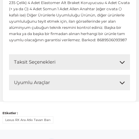
235 Çelik) 4 Adet Elastomer Alt Braket Koruyucusu 4 Adet Cıvata
(+ ya da ⬡) 4 Adet Somun 1 Adet Allen Anahtar (eğer cıvata ⬡
kafalı ise) Diğer Ürünlerle Uyumluluğu Ürünün, diğer ürünlerle
 Koruma
Volkswagen Taigo
İnsignia
Ranger
R 12
GLK Serisi X204
Jumper
Panda
i30
Skystar
Peugeot 607
uyumluluğunu teyit etmek için, ilan görsellerinde yer alan
alüminyum çubuğun teknik resmini kontrol ediniz. Başka bir
marka ya da başka bir firmadan alınan herhangi bir ürünle tam
Volkswagen Teramont
Kadett
Raptor
R 19
GLS Serisi X167
Jumpy
Punto
İ40
Sunny
Peugeot Bipper
uyumlu olacağının garantisi verilemez. Barkod: 8689506093987
Takozu
Volkswagen Tiguan
Meriva
S-Max
R 9-11
Metris
Nemo
Scudo
İoniq
Terrano
Peugeot Boxer
Taksit Seçenekleri
aza
Volkswagen Touareg
Mokka
Taunus
Safrane
ML Serisi W164
Saxo
Sedici
İx35
X-Trail
Peugeot Expert
Uyumlu Araçlar
i
en & Süspansiyon
Volkswagen Touran
Movano
Transit
Scenic
S Serisi W221
Spacetourer
Siena
İx45
Peugeot Partner
Uyumlu Araç Modelleri
Bu ürün aşağıdaki araç modelleri ile uyumludur. Satın
Etiketler :
Volkswagen Transporter
Omega
Symbol
S Serisi W222
Xantia
Stilo
Kona
Peugeot RCZ
almadan önce ürün görsellerini ve OEM numaralarını aracınız
Lexus RX Ara Atkı Tavan Barı
ile karşılaştırmanız tavsiye edilir.
 & Müşür
Volkswagen Volt
Tigra
Taliant
S Serisi W223
Xsara
Talento
Lavita
Peugeot Rifter
Marka
Model
Model Yılı