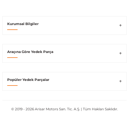
Vito W639
Kurumsal Bilgiler
shi
X-Class W470
Araçına Göre Yedek Parça
t
Popüler Yedek Parçalar
e
© 2019 - 2026 Arisar Motors San. Tic. A.Ş. | Tüm Hakları Saklıdır.