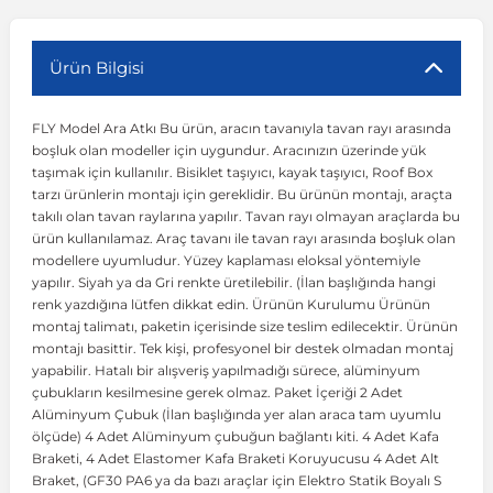
r
ç Aksesuarlar
ış Aksesuarlar
e Siren
aj & Şanzıman
Volkswagen Multivan
Corsa E 2014-2019
Audi TT
Suburban 2015-2020
Galaxy
Latitude
GLA Serisi W156
X7 Serisi
C6
Freemont
Pilot
Getz
Stonic
MX-6
NX Coupe
Peugeot 4007
Toyota Prius
Volvo XC60
Ürün Bilgisi
FLY Model Ara Atkı Bu ürün, aracın tavanıyla tavan rayı arasında
ve Kolçak Aparatları
pağı ve Ayna Sinyalleri
ar
ör
aim
Volkswagen Passat
Corsa F 2019 ve Sonrası
Tahoe 2000-2006
Grand C-Max
Master
GLA Serisi X156
Z Serisi
C8
Fullback
S2000
Grand Santa Fe
Venga
RX-8
Pathfinder
Peugeot 4008
Toyota Proace City
Volvo XC70
boşluk olan modeller için uygundur. Aracınızın üzerinde yük
taşımak için kullanılır. Bisiklet taşıyıcı, kayak taşıyıcı, Roof Box
tarzı ürünlerin montajı için gereklidir. Bu ürünün montajı, araçta
 Kılıf ve Yastık
apakları
esuarları
ve Parçaları
rünler
Volkswagen Polo
Crossland
TrailBlazer 2011 ve Sonrası
Ka
Megane 1 1995-2003
GLB Serisi X247
Cactus
Kartal
ZR-V
H1
XCeed
XC-3
Patrol
Peugeot 405
Toyota RAV4
Volvo XC90
takılı olan tavan raylarına yapılır. Tavan rayı olmayan araçlarda bu
ürün kullanılamaz. Araç tavanı ile tavan rayı arasında boşluk olan
modellere uyumludur. Yüzey kaplaması eloksal yöntemiyle
ıtası
ı ve Parçaları
istemi
Volkswagen Scirocco
Crossland X
Trax 2013-2022
Kuga
Megane 2 2002-2008
GLC Serisi X243
Dispatch
Linea
H100
Primastar
Peugeot 406
Toyota Tacoma
yapılır. Siyah ya da Gri renkte üretilebilir. (İlan başlığında hangi
renk yazdığına lütfen dikkat edin. Ürünün Kurulumu Ürünün
montaj talimatı, paketin içerisinde size teslim edilecektir. Ürünün
o
gaj Ve Ara Atkı
şpiyel
mbası ve Parçaları
Volkswagen Sharan
Frontera
Trax 2023 ve Sonrası
Mondeo
Megane 3 2008-2016
GLC Serisi X253
DS4
Marea
H350
Primera
Peugeot 407
Toyota Venza
montajı basittir. Tek kişi, profesyonel bir destek olmadan montaj
yapabilir. Hatalı bir alışveriş yapılmadığı sürece, alüminyum
çubukların kesilmesine gerek olmaz. Paket İçeriği 2 Adet
su
sesuarları
Plaka, Bagaj Lambası
it
Volkswagen T-Cross
Grandland
Mustang
Megane 4 2016-2024
GLE Coupe Serisi C292
DS5
Mirafiori
i10
Pulsar
Peugeot 5008
Toyota Verso
Alüminyum Çubuk (İlan başlığında yer alan araca tam uyumlu
ölçüde) 4 Adet Alüminyum çubuğun bağlantı kiti. 4 Adet Kafa
Braketi, 4 Adet Elastomer Kafa Braketi Koruyucusu 4 Adet Alt
 Dış Trim Parçaları
Volkswagen T-Roc
Grandland X
Puma
Modus
GLE Serisi W166
DS7
Palio
i20
Qashqai
Peugeot 508
Toyota Yaris
Braket, (GF30 PA6 ya da bazı araçlar için Elektro Statik Boyalı S