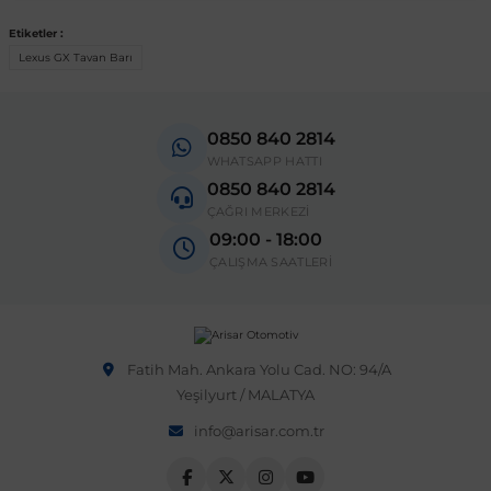
Etiketler :
 Sistemleri
Vectra A 1988-1995
Talisman
SLK Serisi R172
Tempra
Matrix
Lexus GX Tavan Barı
 & Isıtma Sistemleri
Vectra B 1995-2002
Toros
SLK Serisi R173
Tipo
Santa Fe
0850 840 2814
WHATSAPP HATTI
Vectra C 2002-2010
Trafic
Sprinter
Uno
Sonata
0850 840 2814
ÇAĞRI MERKEZİ
09:00 - 18:00
over
Vectra D 2009-2012
Twingo
V Class
Starex
ÇALIŞMA SAATLERİ
ntifiriz
Vivaro
Viano
Tucson
Fatih Mah. Ankara Yolu Cad. NO: 94/A
ti
njeksiyon Sistemleri
Zafira
Vito W447
Yeşilyurt / MALATYA
info@arisar.com.tr
Vito W638