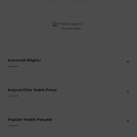
Vito W639
shi
X-Class W470
Kurumsal Bilgiler
t
e
Araçına Göre Yedek Parça
Popüler Yedek Parçalar