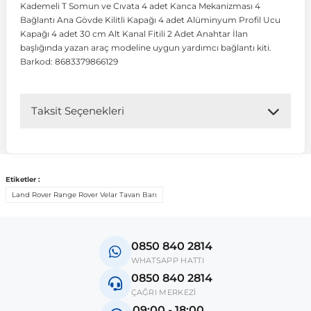
Kademeli T Somun ve Cıvata 4 adet Kanca Mekanizması 4
Bağlantı Ana Gövde Kilitli Kapağı 4 adet Alüminyum Profil Ucu
Kapağı 4 adet 30 cm Alt Kanal Fitili 2 Adet Anahtar İlan
 Koruma
Volkswagen Taigo
İnsignia
Ranger
R 12
GLK Serisi X204
Jumper
Panda
i30
Skystar
Peugeot 607
başlığında yazan araç modeline uygun yardımcı bağlantı kiti.
Barkod: 8683379866129
Volkswagen Teramont
Kadett
Raptor
R 19
GLS Serisi X167
Jumpy
Punto
İ40
Sunny
Peugeot Bipper
Taksit Seçenekleri
Takozu
Volkswagen Tiguan
Meriva
S-Max
R 9-11
Metris
Nemo
Scudo
İoniq
Terrano
Peugeot Boxer
aza
Volkswagen Touareg
Mokka
Taunus
Safrane
ML Serisi W164
Saxo
Sedici
İx35
X-Trail
Peugeot Expert
Etiketler :
Land Rover Range Rover Velar Tavan Barı
i
en & Süspansiyon
Volkswagen Touran
Movano
Transit
Scenic
S Serisi W221
Spacetourer
Siena
İx45
Peugeot Partner
0850 840 2814
Volkswagen Transporter
Omega
Symbol
S Serisi W222
Xantia
Stilo
Kona
Peugeot RCZ
WHATSAPP HATTI
0850 840 2814
ÇAĞRI MERKEZİ
 & Müşür
Volkswagen Volt
Tigra
Taliant
S Serisi W223
Xsara
Talento
Lavita
Peugeot Rifter
09:00 - 18:00