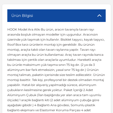
r
ç Aksesuarlar
ış Aksesuarlar
e Siren
aj & Şanzıman
Volkswagen Multivan
Corsa E 2014-2019
Audi TT
Suburban 2015-2020
Galaxy
Latitude
GLA Serisi W156
X7 Serisi
C6
Freemont
Pilot
Getz
Stonic
MX-6
NX Coupe
Peugeot 4007
Toyota Prius
Volvo XC60
Ürün Bilgisi
HOOK Model Ara Atkı Bu ürün, aracın tavanıyla tavan rayı
ve Kolçak Aparatları
pağı ve Ayna Sinyalleri
ar
ör
aim
Volkswagen Passat
Corsa F 2019 ve Sonrası
Tahoe 2000-2006
Grand C-Max
Master
GLA Serisi X156
Z Serisi
C8
Fullback
S2000
Grand Santa Fe
Venga
RX-8
Pathfinder
Peugeot 4008
Toyota Proace City
Volvo XC70
arasında boşluk olmayan modeller için uygundur. Aracınızın
üzerinde yük taşımak için kullanılır. Bisiklet taşıyıcı, kayak taşıyıcı,
Roof Box tarzı ürünlerin montajı için gereklidir. Bu ürünün
 Kılıf ve Yastık
apakları
esuarları
ve Parçaları
rünler
Volkswagen Polo
Crossland
TrailBlazer 2011 ve Sonrası
Ka
Megane 1 1995-2003
GLB Serisi X247
Cactus
Kartal
ZR-V
H1
XCeed
XC-3
Patrol
Peugeot 405
Toyota RAV4
Volvo XC90
montajı, araçta takılı olan tavan raylarına yapılır. Tavan rayı
olmayan araçta bu ürün kullanılamaz. Araç tavan rayında kanca
takılması için çentik olan araçlarla uyumludur. Hareketli araçta
ıtası
ı ve Parçaları
istemi
Volkswagen Scirocco
Crossland X
Trax 2013-2022
Kuga
Megane 2 2002-2008
GLC Serisi X243
Dispatch
Linea
H100
Primastar
Peugeot 406
Toyota Tacoma
bu ürünle maksimum yük taşıma sınırı 75 kg dır. (2 ya da 3
alüminyum bar fark etmeksizin, yasal sınır 75 kg dır.) Ürünün
montaj talimatı, paketin içerisinde size teslim edilecektir. Ürünün
o
gaj Ve Ara Atkı
şpiyel
mbası ve Parçaları
Volkswagen Sharan
Frontera
Trax 2023 ve Sonrası
Mondeo
Megane 3 2008-2016
GLC Serisi X253
DS4
Marea
H350
Primera
Peugeot 407
Toyota Venza
montajı basittir. Tek kişi, profesyonel bir destek olmadan montaj
yapabilir. Hatalı bir alışveriş yapılmadığı sürece, alüminyum
çubukların kesilmesine gerek yoktur. Paket İçeriği 2 Adet
su
sesuarları
Plaka, Bagaj Lambası
it
Volkswagen T-Cross
Grandland
Mustang
Megane 4 2016-2024
GLE Coupe Serisi C292
DS5
Mirafiori
i10
Pulsar
Peugeot 5008
Toyota Verso
Alüminyum Çubuk (İlan başlığında yer alan araca tam uyumlu
ölçüde) 1 araçlık bağlantı kiti (2 adet alüminyum çubuğa göre
aşağıdaki gibidir.) 4 Bağlantı Ana gövdesi, Somunlu plastik
 Dış Trim Parçaları
Volkswagen T-Roc
Grandland X
Puma
Modus
GLE Serisi W166
DS7
Palio
i20
Qashqai
Peugeot 508
Toyota Yaris
bağlantı ekipmanı ve Elastomer Koruma Parçası 4 adet