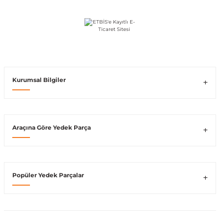
Vito W639
shi
X-Class W470
Kurumsal Bilgiler
t
Araçına Göre Yedek Parça
e
Popüler Yedek Parçalar