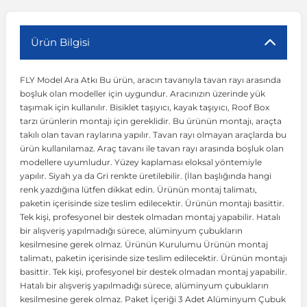
r
ç Aksesuarlar
ış Aksesuarlar
e Siren
aj & Şanzıman
Volkswagen Multivan
Corsa E 2014-2019
Audi TT
Suburban 2015-2020
Galaxy
Latitude
GLA Serisi W156
X7 Serisi
C6
Freemont
Pilot
Getz
Stonic
MX-6
NX Coupe
Peugeot 4007
Toyota Prius
Volvo XC60
Ürün Bilgisi
FLY Model Ara Atkı Bu ürün, aracın tavanıyla tavan rayı arasında
ve Kolçak Aparatları
pağı ve Ayna Sinyalleri
ar
ör
aim
Volkswagen Passat
Corsa F 2019 ve Sonrası
Tahoe 2000-2006
Grand C-Max
Master
GLA Serisi X156
Z Serisi
C8
Fullback
S2000
Grand Santa Fe
Venga
RX-8
Pathfinder
Peugeot 4008
Toyota Proace City
Volvo XC70
boşluk olan modeller için uygundur. Aracınızın üzerinde yük
taşımak için kullanılır. Bisiklet taşıyıcı, kayak taşıyıcı, Roof Box
tarzı ürünlerin montajı için gereklidir. Bu ürünün montajı, araçta
 Kılıf ve Yastık
apakları
esuarları
ve Parçaları
rünler
Volkswagen Polo
Crossland
TrailBlazer 2011 ve Sonrası
Ka
Megane 1 1995-2003
GLB Serisi X247
Cactus
Kartal
ZR-V
H1
XCeed
XC-3
Patrol
Peugeot 405
Toyota RAV4
Volvo XC90
takılı olan tavan raylarına yapılır. Tavan rayı olmayan araçlarda bu
ürün kullanılamaz. Araç tavanı ile tavan rayı arasında boşluk olan
modellere uyumludur. Yüzey kaplaması eloksal yöntemiyle
ıtası
ı ve Parçaları
istemi
Volkswagen Scirocco
Crossland X
Trax 2013-2022
Kuga
Megane 2 2002-2008
GLC Serisi X243
Dispatch
Linea
H100
Primastar
Peugeot 406
Toyota Tacoma
yapılır. Siyah ya da Gri renkte üretilebilir. (İlan başlığında hangi
renk yazdığına lütfen dikkat edin. Ürünün montaj talimatı,
paketin içerisinde size teslim edilecektir. Ürünün montajı basittir.
o
gaj Ve Ara Atkı
şpiyel
mbası ve Parçaları
Volkswagen Sharan
Frontera
Trax 2023 ve Sonrası
Mondeo
Megane 3 2008-2016
GLC Serisi X253
DS4
Marea
H350
Primera
Peugeot 407
Toyota Venza
Tek kişi, profesyonel bir destek olmadan montaj yapabilir. Hatalı
bir alışveriş yapılmadığı sürece, alüminyum çubukların
kesilmesine gerek olmaz. Ürünün Kurulumu Ürünün montaj
su
sesuarları
Plaka, Bagaj Lambası
it
Volkswagen T-Cross
Grandland
Mustang
Megane 4 2016-2024
GLE Coupe Serisi C292
DS5
Mirafiori
i10
Pulsar
Peugeot 5008
Toyota Verso
talimatı, paketin içerisinde size teslim edilecektir. Ürünün montajı
basittir. Tek kişi, profesyonel bir destek olmadan montaj yapabilir.
Hatalı bir alışveriş yapılmadığı sürece, alüminyum çubukların
 Dış Trim Parçaları
Volkswagen T-Roc
Grandland X
Puma
Modus
GLE Serisi W166
DS7
Palio
i20
Qashqai
Peugeot 508
Toyota Yaris
kesilmesine gerek olmaz. Paket İçeriği 3 Adet Alüminyum Çubuk