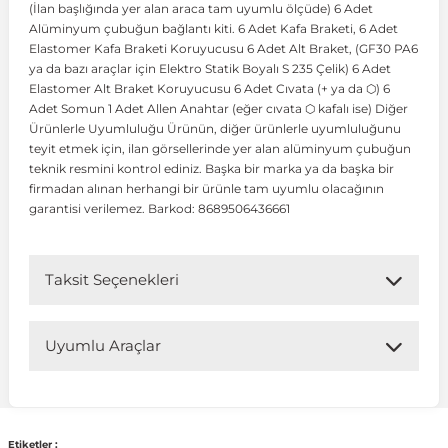
(İlan başlığında yer alan araca tam uyumlu ölçüde) 6 Adet
Alüminyum çubuğun bağlantı kiti. 6 Adet Kafa Braketi, 6 Adet
Elastomer Kafa Braketi Koruyucusu 6 Adet Alt Braket, (GF30 PA6
 Koruma
Volkswagen Taigo
İnsignia
Ranger
R 12
GLK Serisi X204
Jumper
Panda
i30
Skystar
Peugeot 607
ya da bazı araçlar için Elektro Statik Boyalı S 235 Çelik) 6 Adet
Elastomer Alt Braket Koruyucusu 6 Adet Cıvata (+ ya da ⬡) 6
Adet Somun 1 Adet Allen Anahtar (eğer cıvata ⬡ kafalı ise) Diğer
Volkswagen Teramont
Kadett
Raptor
R 19
GLS Serisi X167
Jumpy
Punto
İ40
Sunny
Peugeot Bipper
Ürünlerle Uyumluluğu Ürünün, diğer ürünlerle uyumluluğunu
teyit etmek için, ilan görsellerinde yer alan alüminyum çubuğun
teknik resmini kontrol ediniz. Başka bir marka ya da başka bir
Takozu
Volkswagen Tiguan
Meriva
S-Max
R 9-11
Metris
Nemo
Scudo
İoniq
Terrano
Peugeot Boxer
firmadan alınan herhangi bir ürünle tam uyumlu olacağının
garantisi verilemez. Barkod: 8689506436661
aza
Volkswagen Touareg
Mokka
Taunus
Safrane
ML Serisi W164
Saxo
Sedici
İx35
X-Trail
Peugeot Expert
Taksit Seçenekleri
i
en & Süspansiyon
Volkswagen Touran
Movano
Transit
Scenic
S Serisi W221
Spacetourer
Siena
İx45
Peugeot Partner
Uyumlu Araçlar
Volkswagen Transporter
Omega
Symbol
S Serisi W222
Xantia
Stilo
Kona
Peugeot RCZ
Uyumlu Araç Modelleri
 & Müşür
Volkswagen Volt
Tigra
Taliant
S Serisi W223
Xsara
Talento
Lavita
Peugeot Rifter
Bu ürün aşağıdaki araç modelleri ile uyumludur. Satın
Etiketler :