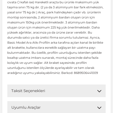
cıvata ⬡ kafalı ise) Hareketli araçta bu ürünle maksimum yük
taşıma sınırı 75 kg dır. (2 ya da 3 alüminyum bar fark etmeksizin,
yasal sınır 75 kg dır.) Araç, park halindeyken çadır vb. ürünlerin
 Koruma
Volkswagen Taigo
İnsignia
Ranger
R 12
GLK Serisi X204
Jumper
Panda
i30
Skystar
Peugeot 607
montajı sonrasında, 2 alüminyum bardan oluşan ürün için
maksimum 150kg yük önerilmektedir. 3 alüminyum bardan
oluşan ürün için maksimum 225 kg yük önerilmektedir. Daha
Volkswagen Teramont
Kadett
Raptor
R 19
GLS Serisi X167
Jumpy
Punto
İ40
Sunny
Peugeot Bipper
yüksek ağırlıklar, aracınıza ya da ürüne zarar verebilir. Bu
durumda satıcı ya da üretici firma sorumlu tutulamaz. Ayrıca,
Basic Model Ara Atkı Profilin arka tarafına açılan kanal ile birlikte
Takozu
Volkswagen Tiguan
Meriva
S-Max
R 9-11
Metris
Nemo
Scudo
İoniq
Terrano
Peugeot Boxer
alt brakette, kullanıcılara esneklik sağlayan bir uzatma payı
bulunmaktadır. Bu özellik, profilin uzunluğunu istenilen şekilde
kısaltıp uzatma imkanı sunarak, montaj sürecinde daha fazla
aza
Volkswagen Touareg
Mokka
Taunus
Safrane
ML Serisi W164
Saxo
Sedici
İx35
X-Trail
Peugeot Expert
kolaylık ve uyum sağlar. Alt braket sayesinde, profilin
uzunluğunu istenilen ölçülerde ayarlayabilir ve tam olarak
aradığınız uyumu yakalayabilirsiniz. Barkod: 8689506441009
i
en & Süspansiyon
Volkswagen Touran
Movano
Transit
Scenic
S Serisi W221
Spacetourer
Siena
İx45
Peugeot Partner
Taksit Seçenekleri
Volkswagen Transporter
Omega
Symbol
S Serisi W222
Xantia
Stilo
Kona
Peugeot RCZ
Uyumlu Araçlar
 & Müşür
Volkswagen Volt
Tigra
Taliant
S Serisi W223
Xsara
Talento
Lavita
Peugeot Rifter