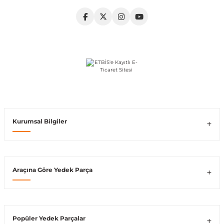
Vito W639
shi
X-Class W470
t
Kurumsal Bilgiler
e
Araçına Göre Yedek Parça
Popüler Yedek Parçalar