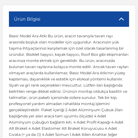
r
ç Aksesuarlar
ış Aksesuarlar
e Siren
aj & Şanzıman
Volkswagen Multivan
Corsa E 2014-2019
Audi TT
Suburban 2015-2020
Galaxy
Latitude
GLA Serisi W156
X7 Serisi
C6
Freemont
Pilot
Getz
Stonic
MX-6
NX Coupe
Peugeot 4007
Toyota Prius
Volvo XC60
Ürün Bilgisi
Basic Model Ara Atkı Bu ürün, aracın tavanıyla tavan rayı
ve Kolçak Aparatları
pağı ve Ayna Sinyalleri
ar
ör
aim
Volkswagen Passat
Corsa F 2019 ve Sonrası
Tahoe 2000-2006
Grand C-Max
Master
GLA Serisi X156
Z Serisi
C8
Fullback
S2000
Grand Santa Fe
Venga
RX-8
Pathfinder
Peugeot 4008
Toyota Proace City
Volvo XC70
arasında boşluk olan modeller için uygundur. Aracınızın yük
taşıma ihtiyaçlarınızı karşılamak için özel olarak tasarlanmış bir
üründür. Bisiklet taşıyıcı, kayak taşıyıcı, Roof Box gibi ekipmanları
 Kılıf ve Yastık
apakları
esuarları
ve Parçaları
rünler
Volkswagen Polo
Crossland
TrailBlazer 2011 ve Sonrası
Ka
Megane 1 1995-2003
GLB Serisi X247
Cactus
Kartal
ZR-V
H1
XCeed
XC-3
Patrol
Peugeot 405
Toyota RAV4
Volvo XC90
aracınıza monte etmek için gereklidir. Bu ürün, aracınızda
bulunan tavan raylarına kolayca monte edilir. Ancak tavan rayları
olmayan araçlarda kullanılamaz. Basic Model Ara Atkı'nın yüzey
ıtası
ı ve Parçaları
istemi
Volkswagen Scirocco
Crossland X
Trax 2013-2022
Kuga
Megane 2 2002-2008
GLC Serisi X243
Dispatch
Linea
H100
Primastar
Peugeot 406
Toyota Tacoma
kaplaması, dayanıklılık ve estetik için eloksal yöntemi kullanılır.
Siyah ve gri renk seçenekleri mevcuttur. Lütfen ilan başlığında
belirtilen renge dikkat ediniz. Ürünün montajı oldukça basittir ve
o
gaj Ve Ara Atkı
şpiyel
mbası ve Parçaları
Volkswagen Sharan
Frontera
Trax 2023 ve Sonrası
Mondeo
Megane 3 2008-2016
GLC Serisi X253
DS4
Marea
H350
Primera
Peugeot 407
Toyota Venza
talimatlar, ürün paketi içerisinde sizlere sunulur. Tek bir kişi,
profesyonel yardım almadan rahatlıkla montaj işlemini
gerçekleştirebilir. Paket İçeriği 2 Adet Alüminyum Çubuk (İlan
su
sesuarları
Plaka, Bagaj Lambası
it
Volkswagen T-Cross
Grandland
Mustang
Megane 4 2016-2024
GLE Coupe Serisi C292
DS5
Mirafiori
i10
Pulsar
Peugeot 5008
Toyota Verso
başlığında yer alan araca tam uyumlu ölçüde) 4 Adet
Alüminyum çubuğun bağlantı kiti. 4 Adet Profil Kapağı 4 Adet
Alt Braket 4 Adet Elastomer Alt Braket Koruyucusu 4 Adet
 Dış Trim Parçaları
Volkswagen T-Roc
Grandland X
Puma
Modus
GLE Serisi W166
DS7
Palio
i20
Qashqai
Peugeot 508
Toyota Yaris
Cıvata (+ ya da ⬡) 4 Adet Somun 1 Adet Allen Anahtar (eğer