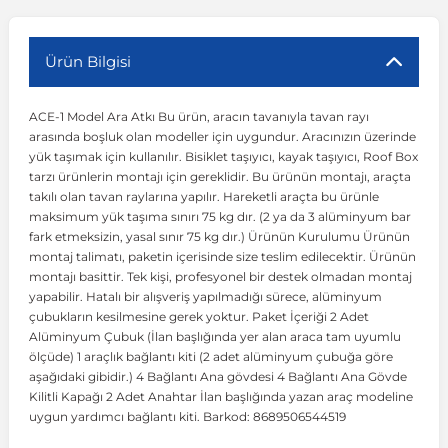
r
ç Aksesuarlar
ış Aksesuarlar
e Siren
aj & Şanzıman
Volkswagen Multivan
Corsa E 2014-2019
Audi TT
Suburban 2015-2020
Galaxy
Latitude
GLA Serisi W156
X7 Serisi
C6
Freemont
Pilot
Getz
Stonic
MX-6
NX Coupe
Peugeot 4007
Toyota Prius
Volvo XC60
Ürün Bilgisi
ACE-1 Model Ara Atkı Bu ürün, aracın tavanıyla tavan rayı
ve Kolçak Aparatları
pağı ve Ayna Sinyalleri
ar
ör
aim
Volkswagen Passat
Corsa F 2019 ve Sonrası
Tahoe 2000-2006
Grand C-Max
Master
GLA Serisi X156
Z Serisi
C8
Fullback
S2000
Grand Santa Fe
Venga
RX-8
Pathfinder
Peugeot 4008
Toyota Proace City
Volvo XC70
arasında boşluk olan modeller için uygundur. Aracınızın üzerinde
yük taşımak için kullanılır. Bisiklet taşıyıcı, kayak taşıyıcı, Roof Box
tarzı ürünlerin montajı için gereklidir. Bu ürünün montajı, araçta
 Kılıf ve Yastık
apakları
esuarları
ve Parçaları
rünler
Volkswagen Polo
Crossland
TrailBlazer 2011 ve Sonrası
Ka
Megane 1 1995-2003
GLB Serisi X247
Cactus
Kartal
ZR-V
H1
XCeed
XC-3
Patrol
Peugeot 405
Toyota RAV4
Volvo XC90
takılı olan tavan raylarına yapılır. Hareketli araçta bu ürünle
maksimum yük taşıma sınırı 75 kg dır. (2 ya da 3 alüminyum bar
fark etmeksizin, yasal sınır 75 kg dır.) Ürünün Kurulumu Ürünün
ıtası
ı ve Parçaları
istemi
Volkswagen Scirocco
Crossland X
Trax 2013-2022
Kuga
Megane 2 2002-2008
GLC Serisi X243
Dispatch
Linea
H100
Primastar
Peugeot 406
Toyota Tacoma
montaj talimatı, paketin içerisinde size teslim edilecektir. Ürünün
montajı basittir. Tek kişi, profesyonel bir destek olmadan montaj
yapabilir. Hatalı bir alışveriş yapılmadığı sürece, alüminyum
o
gaj Ve Ara Atkı
şpiyel
mbası ve Parçaları
Volkswagen Sharan
Frontera
Trax 2023 ve Sonrası
Mondeo
Megane 3 2008-2016
GLC Serisi X253
DS4
Marea
H350
Primera
Peugeot 407
Toyota Venza
çubukların kesilmesine gerek yoktur. Paket İçeriği 2 Adet
Alüminyum Çubuk (İlan başlığında yer alan araca tam uyumlu
ölçüde) 1 araçlık bağlantı kiti (2 adet alüminyum çubuğa göre
su
sesuarları
Plaka, Bagaj Lambası
it
Volkswagen T-Cross
Grandland
Mustang
Megane 4 2016-2024
GLE Coupe Serisi C292
DS5
Mirafiori
i10
Pulsar
Peugeot 5008
Toyota Verso
aşağıdaki gibidir.) 4 Bağlantı Ana gövdesi 4 Bağlantı Ana Gövde
Kilitli Kapağı 2 Adet Anahtar İlan başlığında yazan araç modeline
uygun yardımcı bağlantı kiti. Barkod: 8689506544519
 Dış Trim Parçaları
Volkswagen T-Roc
Grandland X
Puma
Modus
GLE Serisi W166
DS7
Palio
i20
Qashqai
Peugeot 508
Toyota Yaris