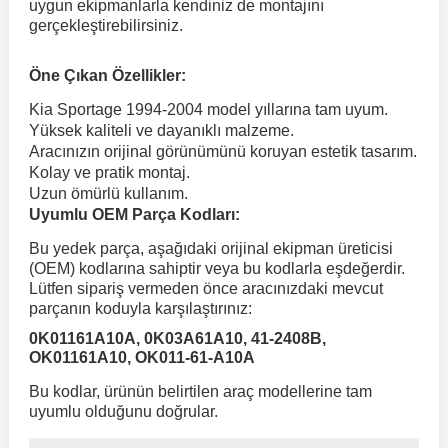
uygun ekipmanlarla kendiniz de montajını
gerçekleştirebilirsiniz.
 Koruma
Volkswagen Taigo
İnsignia
Ranger
R 12
GLK Serisi X204
Jumper
Panda
i30
Skystar
Peugeot 607
Öne Çıkan Özellikler:
Kia Sportage 1994-2004 model yıllarına tam uyum.
Volkswagen Teramont
Kadett
Raptor
R 19
GLS Serisi X167
Jumpy
Punto
İ40
Sunny
Peugeot Bipper
Yüksek kaliteli ve dayanıklı malzeme.
Aracınızın orijinal görünümünü koruyan estetik tasarım.
Kolay ve pratik montaj.
Takozu
Volkswagen Tiguan
Meriva
S-Max
R 9-11
Metris
Nemo
Scudo
İoniq
Terrano
Peugeot Boxer
Uzun ömürlü kullanım.
Uyumlu OEM Parça Kodları:
aza
Volkswagen Touareg
Mokka
Taunus
Safrane
ML Serisi W164
Saxo
Sedici
İx35
X-Trail
Peugeot Expert
Bu yedek parça, aşağıdaki orijinal ekipman üreticisi
(OEM) kodlarına sahiptir veya bu kodlarla eşdeğerdir.
Lütfen sipariş vermeden önce aracınızdaki mevcut
i
en & Süspansiyon
Volkswagen Touran
Movano
Transit
Scenic
S Serisi W221
Spacetourer
Siena
İx45
Peugeot Partner
parçanın koduyla karşılaştırınız:
0K01161A10A, 0K03A61A10, 41-2408B,
OK01161A10, OK011-61-A10A
Volkswagen Transporter
Omega
Symbol
S Serisi W222
Xantia
Stilo
Kona
Peugeot RCZ
Bu kodlar, ürünün belirtilen araç modellerine tam
uyumlu olduğunu doğrular.
 & Müşür
Volkswagen Volt
Tigra
Taliant
S Serisi W223
Xsara
Talento
Lavita
Peugeot Rifter