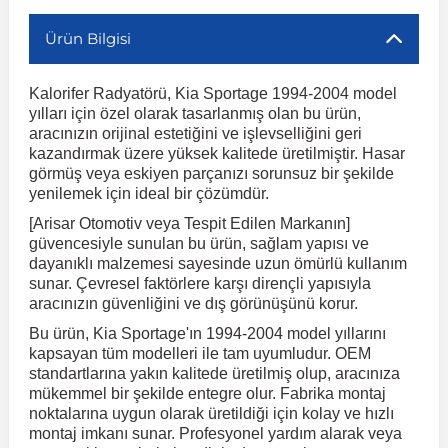
Ürün Bilgisi
r
ç Aksesuarlar
ış Aksesuarlar
e Siren
aj & Şanzıman
Volkswagen Multivan
Corsa E 2014-2019
Audi TT
Suburban 2015-2020
Galaxy
Latitude
GLA Serisi W156
X7 Serisi
C6
Freemont
Pilot
Getz
Stonic
MX-6
NX Coupe
Peugeot 4007
Toyota Prius
Volvo XC60
Kalorifer Radyatörü, Kia Sportage 1994-2004 model
yılları için özel olarak tasarlanmış olan bu ürün,
ve Kolçak Aparatları
pağı ve Ayna Sinyalleri
ar
ör
aim
Volkswagen Passat
Corsa F 2019 ve Sonrası
Tahoe 2000-2006
Grand C-Max
Master
GLA Serisi X156
Z Serisi
C8
Fullback
S2000
Grand Santa Fe
Venga
RX-8
Pathfinder
Peugeot 4008
Toyota Proace City
Volvo XC70
aracınızın orijinal estetiğini ve işlevselliğini geri
kazandırmak üzere yüksek kalitede üretilmiştir. Hasar
görmüş veya eskiyen parçanızı sorunsuz bir şekilde
 Kılıf ve Yastık
apakları
esuarları
ve Parçaları
rünler
Volkswagen Polo
Crossland
TrailBlazer 2011 ve Sonrası
Ka
Megane 1 1995-2003
GLB Serisi X247
Cactus
Kartal
ZR-V
H1
XCeed
XC-3
Patrol
Peugeot 405
Toyota RAV4
Volvo XC90
yenilemek için ideal bir çözümdür.
[Arisar Otomotiv veya Tespit Edilen Markanın]
güvencesiyle sunulan bu ürün, sağlam yapısı ve
ıtası
ı ve Parçaları
istemi
Volkswagen Scirocco
Crossland X
Trax 2013-2022
Kuga
Megane 2 2002-2008
GLC Serisi X243
Dispatch
Linea
H100
Primastar
Peugeot 406
Toyota Tacoma
dayanıklı malzemesi sayesinde uzun ömürlü kullanım
sunar. Çevresel faktörlere karşı dirençli yapısıyla
aracınızın güvenliğini ve dış görünüşünü korur.
o
gaj Ve Ara Atkı
şpiyel
mbası ve Parçaları
Volkswagen Sharan
Frontera
Trax 2023 ve Sonrası
Mondeo
Megane 3 2008-2016
GLC Serisi X253
DS4
Marea
H350
Primera
Peugeot 407
Toyota Venza
Bu ürün, Kia Sportage'ın 1994-2004 model yıllarını
kapsayan tüm modelleri ile tam uyumludur. OEM
su
sesuarları
Plaka, Bagaj Lambası
it
standartlarına yakın kalitede üretilmiş olup, aracınıza
Volkswagen T-Cross
Grandland
Mustang
Megane 4 2016-2024
GLE Coupe Serisi C292
DS5
Mirafiori
i10
Pulsar
Peugeot 5008
Toyota Verso
mükemmel bir şekilde entegre olur. Fabrika montaj
noktalarına uygun olarak üretildiği için kolay ve hızlı
montaj imkanı sunar. Profesyonel yardım alarak veya
 Dış Trim Parçaları
Volkswagen T-Roc
Grandland X
Puma
Modus
GLE Serisi W166
DS7
Palio
i20
Qashqai
Peugeot 508
Toyota Yaris