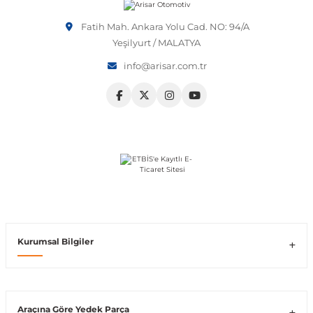
Vito W639
Fatih Mah. Ankara Yolu Cad. NO: 94/A
Yeşilyurt / MALATYA
info@arisar.com.tr
shi
X-Class W470
t
e
Kurumsal Bilgiler
Araçına Göre Yedek Parça