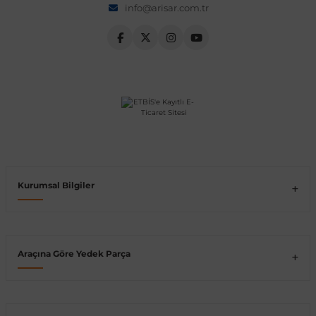
info@arisar.com.tr
Vito W639
shi
X-Class W470
t
Kurumsal Bilgiler
e
Araçına Göre Yedek Parça