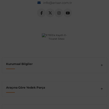
info@arisar.com.tr
Vito W639
shi
X-Class W470
t
Kurumsal Bilgiler
e
Araçına Göre Yedek Parça