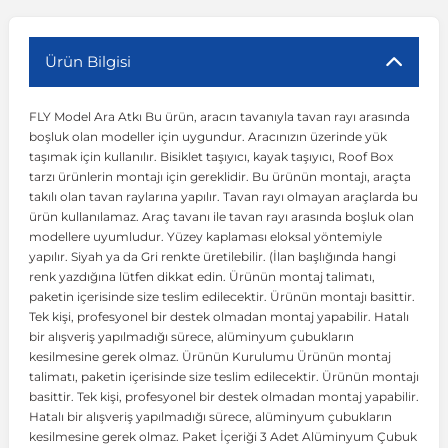
r
ç Aksesuarlar
ış Aksesuarlar
e Siren
aj & Şanzıman
Volkswagen Multivan
Corsa E 2014-2019
Audi TT
Suburban 2015-2020
Galaxy
Latitude
GLA Serisi W156
X7 Serisi
C6
Freemont
Pilot
Getz
Stonic
MX-6
NX Coupe
Peugeot 4007
Toyota Prius
Volvo XC60
Ürün Bilgisi
FLY Model Ara Atkı Bu ürün, aracın tavanıyla tavan rayı arasında
ve Kolçak Aparatları
pağı ve Ayna Sinyalleri
ar
ör
aim
Volkswagen Passat
Corsa F 2019 ve Sonrası
Tahoe 2000-2006
Grand C-Max
Master
GLA Serisi X156
Z Serisi
C8
Fullback
S2000
Grand Santa Fe
Venga
RX-8
Pathfinder
Peugeot 4008
Toyota Proace City
Volvo XC70
boşluk olan modeller için uygundur. Aracınızın üzerinde yük
taşımak için kullanılır. Bisiklet taşıyıcı, kayak taşıyıcı, Roof Box
tarzı ürünlerin montajı için gereklidir. Bu ürünün montajı, araçta
 Kılıf ve Yastık
apakları
esuarları
ve Parçaları
rünler
Volkswagen Polo
Crossland
TrailBlazer 2011 ve Sonrası
Ka
Megane 1 1995-2003
GLB Serisi X247
Cactus
Kartal
ZR-V
H1
XCeed
XC-3
Patrol
Peugeot 405
Toyota RAV4
Volvo XC90
takılı olan tavan raylarına yapılır. Tavan rayı olmayan araçlarda bu
ürün kullanılamaz. Araç tavanı ile tavan rayı arasında boşluk olan
modellere uyumludur. Yüzey kaplaması eloksal yöntemiyle
ıtası
ı ve Parçaları
istemi
Volkswagen Scirocco
Crossland X
Trax 2013-2022
Kuga
Megane 2 2002-2008
GLC Serisi X243
Dispatch
Linea
H100
Primastar
Peugeot 406
Toyota Tacoma
yapılır. Siyah ya da Gri renkte üretilebilir. (İlan başlığında hangi
renk yazdığına lütfen dikkat edin. Ürünün montaj talimatı,
paketin içerisinde size teslim edilecektir. Ürünün montajı basittir.
o
gaj Ve Ara Atkı
şpiyel
mbası ve Parçaları
Volkswagen Sharan
Frontera
Trax 2023 ve Sonrası
Mondeo
Megane 3 2008-2016
GLC Serisi X253
DS4
Marea
H350
Primera
Peugeot 407
Toyota Venza
Tek kişi, profesyonel bir destek olmadan montaj yapabilir. Hatalı
bir alışveriş yapılmadığı sürece, alüminyum çubukların
kesilmesine gerek olmaz. Ürünün Kurulumu Ürünün montaj
su
sesuarları
Plaka, Bagaj Lambası
it
Volkswagen T-Cross
Grandland
Mustang
Megane 4 2016-2024
GLE Coupe Serisi C292
DS5
Mirafiori
i10
Pulsar
Peugeot 5008
Toyota Verso
talimatı, paketin içerisinde size teslim edilecektir. Ürünün montajı
basittir. Tek kişi, profesyonel bir destek olmadan montaj yapabilir.
Hatalı bir alışveriş yapılmadığı sürece, alüminyum çubukların
 Dış Trim Parçaları
Volkswagen T-Roc
Grandland X
Puma
Modus
GLE Serisi W166
DS7
Palio
i20
Qashqai
Peugeot 508
Toyota Yaris
kesilmesine gerek olmaz. Paket İçeriği 3 Adet Alüminyum Çubuk