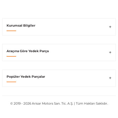
Vito W639
Kurumsal Bilgiler
shi
X-Class W470
Araçına Göre Yedek Parça
t
e
Popüler Yedek Parçalar
© 2019 - 2026 Arisar Motors San. Tic. A.Ş. | Tüm Hakları Saklıdır.