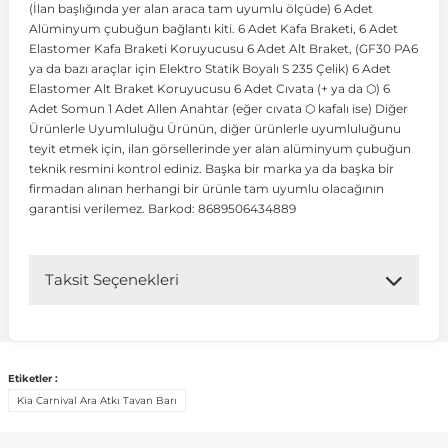
(İlan başlığında yer alan araca tam uyumlu ölçüde) 6 Adet
Alüminyum çubuğun bağlantı kiti. 6 Adet Kafa Braketi, 6 Adet
Elastomer Kafa Braketi Koruyucusu 6 Adet Alt Braket, (GF30 PA6
 Koruma
Volkswagen Taigo
İnsignia
Ranger
R 12
GLK Serisi X204
Jumper
Panda
i30
Skystar
Peugeot 607
ya da bazı araçlar için Elektro Statik Boyalı S 235 Çelik) 6 Adet
Elastomer Alt Braket Koruyucusu 6 Adet Cıvata (+ ya da ⬡) 6
Adet Somun 1 Adet Allen Anahtar (eğer cıvata ⬡ kafalı ise) Diğer
Volkswagen Teramont
Kadett
Raptor
R 19
GLS Serisi X167
Jumpy
Punto
İ40
Sunny
Peugeot Bipper
Ürünlerle Uyumluluğu Ürünün, diğer ürünlerle uyumluluğunu
teyit etmek için, ilan görsellerinde yer alan alüminyum çubuğun
teknik resmini kontrol ediniz. Başka bir marka ya da başka bir
Takozu
Volkswagen Tiguan
Meriva
S-Max
R 9-11
Metris
Nemo
Scudo
İoniq
Terrano
Peugeot Boxer
firmadan alınan herhangi bir ürünle tam uyumlu olacağının
garantisi verilemez. Barkod: 8689506434889
aza
Volkswagen Touareg
Mokka
Taunus
Safrane
ML Serisi W164
Saxo
Sedici
İx35
X-Trail
Peugeot Expert
Taksit Seçenekleri
i
en & Süspansiyon
Volkswagen Touran
Movano
Transit
Scenic
S Serisi W221
Spacetourer
Siena
İx45
Peugeot Partner
Volkswagen Transporter
Omega
Symbol
S Serisi W222
Xantia
Stilo
Kona
Peugeot RCZ
Etiketler :
Kia Carnival Ara Atkı Tavan Barı
 & Müşür
Volkswagen Volt
Tigra
Taliant
S Serisi W223
Xsara
Talento
Lavita
Peugeot Rifter