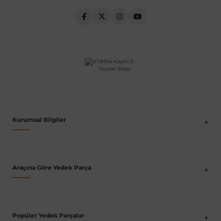
Vito W639
shi
X-Class W470
t
Kurumsal Bilgiler
e
Araçına Göre Yedek Parça
Popüler Yedek Parçalar