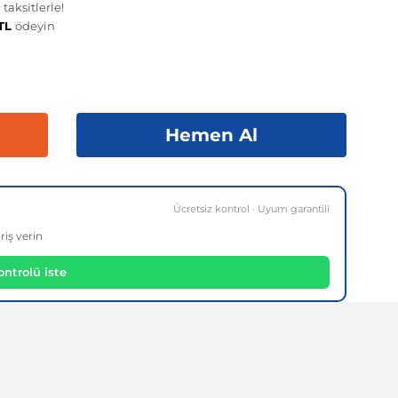
taksitlerle!
 TL
ödeyin
Hemen Al
Ücretsiz kontrol · Uyum garantili
riş verin
ntrolü iste