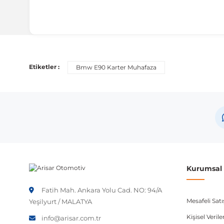
Uyumlu Araç Modelleri
Bu ürün aşağıdaki araç modelleri ile uyumludur. Satın al
Etiketler :
Bmw E90 Karter Muhafaza
Marka
Model
BMW
3 Seri
Not:
Araç üreticileri aynı model yılı içerisinde farklı 
etmeniz önerilir.
Kurumsal B
Fatih Mah. Ankara Yolu Cad. NO: 94/A
Mesafeli Sat
Yeşilyurt / MALATYA
Kişisel Veri
info@arisar.com.tr