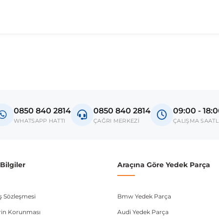
madan önce ürün görsellerini ve OEM numaralarını aracınız ile karşılaşt
si E90
0850 840 2814
0850 840 2814
09:00 - 18:
donanım ve kasa tipleri kullanabilmektedir. Sipariş vermeden önce OEM n
WHATSAPP HATTI
ÇAĞRI MERKEZİ
ÇALIŞMA SAATL
ilgiler
Araçına Göre Yedek Parça
ış Sözleşmesi
Bmw Yedek Parça
lerin Korunması
Audi Yedek Parça