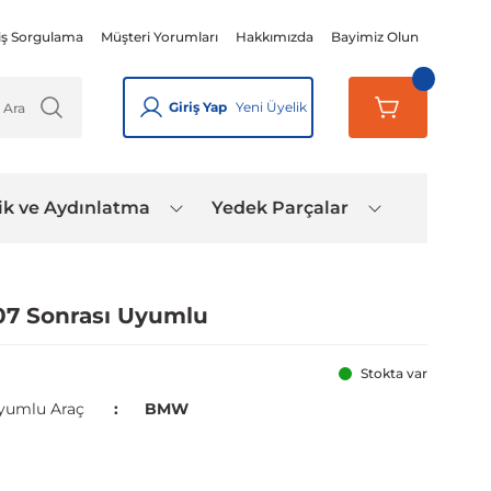
iş Sorgulama
Müşteri Yorumları
Hakkımızda
Bayimiz Olun
Giriş Yap
Yeni Üyelik
ik ve Aydınlatma
Yedek Parçalar
07 Sonrası Uyumlu
Stokta var
yumlu Araç
BMW