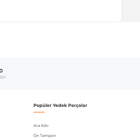
ırmanız tavsiye edilir.
Model Yılı
2005-2012
00
umarası veya şasi numarası ile uyumluluğu kontrol
ERİ
Popüler Yedek Parçalar
Ara Atkı
Ön Tampon