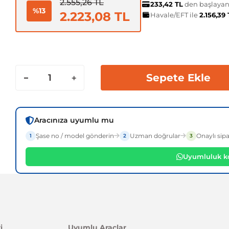
2.555,26 TL
233,42 TL
den başlayan 
%13
2.223,08 TL
Havale/EFT ile
2.156,39
Sepete Ekle
Aracınıza uyumlu mu
Şase no / model gönderin
Uzman doğrular
Onaylı sipa
1
2
3
Uyumluluk ko
i
Uyumlu Araçlar