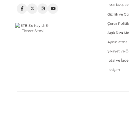
İptal İade Ko
Gizlilik ve G
Çerez Politik
Açık Rıza Me
Aydınlatma 
Şikayet ve 
İptal ve İad
İletişim