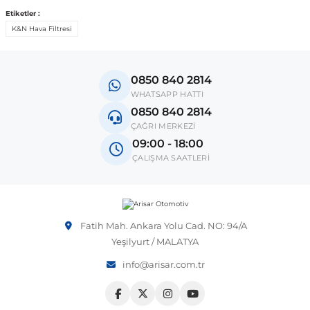
Etiketler :
K&N Hava Filtresi
 Sistemleri
Vectra A 1988-1995
Talisman
SLK Serisi R172
Tempra
Matrix
 & Isıtma Sistemleri
Vectra B 1995-2002
Toros
SLK Serisi R173
Tipo
Santa Fe
0850 840 2814
WHATSAPP HATTI
0850 840 2814
Vectra C 2002-2010
Trafic
Sprinter
Uno
Sonata
ÇAĞRI MERKEZİ
09:00 - 18:00
ÇALIŞMA SAATLERİ
over
Vectra D 2009-2012
Twingo
V Class
Starex
ntifiriz
Vivaro
Viano
Tucson
Fatih Mah. Ankara Yolu Cad. NO: 94/A
Yeşilyurt / MALATYA
ti
njeksiyon Sistemleri
Zafira
Vito W447
info@arisar.com.tr
Vito W638