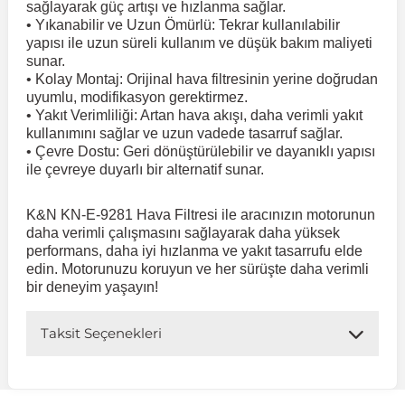
sağlayarak güç artışı ve hızlanma sağlar.
• Yıkanabilir ve Uzun Ömürlü: Tekrar kullanılabilir
yapısı ile uzun süreli kullanım ve düşük bakım maliyeti
 Koruma
Volkswagen Taigo
İnsignia
Ranger
R 12
GLK Serisi X204
Jumper
Panda
i30
Skystar
Peugeot 607
sunar.
• Kolay Montaj: Orijinal hava filtresinin yerine doğrudan
uyumlu, modifikasyon gerektirmez.
Volkswagen Teramont
Kadett
Raptor
R 19
GLS Serisi X167
Jumpy
Punto
İ40
Sunny
Peugeot Bipper
• Yakıt Verimliliği: Artan hava akışı, daha verimli yakıt
kullanımını sağlar ve uzun vadede tasarruf sağlar.
• Çevre Dostu: Geri dönüştürülebilir ve dayanıklı yapısı
Takozu
Volkswagen Tiguan
Meriva
S-Max
R 9-11
Metris
Nemo
Scudo
İoniq
Terrano
Peugeot Boxer
ile çevreye duyarlı bir alternatif sunar.
K&N KN-E-9281 Hava Filtresi ile aracınızın motorunun
aza
Volkswagen Touareg
Mokka
Taunus
Safrane
ML Serisi W164
Saxo
Sedici
İx35
X-Trail
Peugeot Expert
daha verimli çalışmasını sağlayarak daha yüksek
performans, daha iyi hızlanma ve yakıt tasarrufu elde
edin. Motorunuzu koruyun ve her sürüşte daha verimli
i
en & Süspansiyon
Volkswagen Touran
Movano
Transit
Scenic
S Serisi W221
Spacetourer
Siena
İx45
Peugeot Partner
bir deneyim yaşayın!
Volkswagen Transporter
Omega
Symbol
S Serisi W222
Xantia
Stilo
Kona
Peugeot RCZ
Taksit Seçenekleri
 & Müşür
Volkswagen Volt
Tigra
Taliant
S Serisi W223
Xsara
Talento
Lavita
Peugeot Rifter