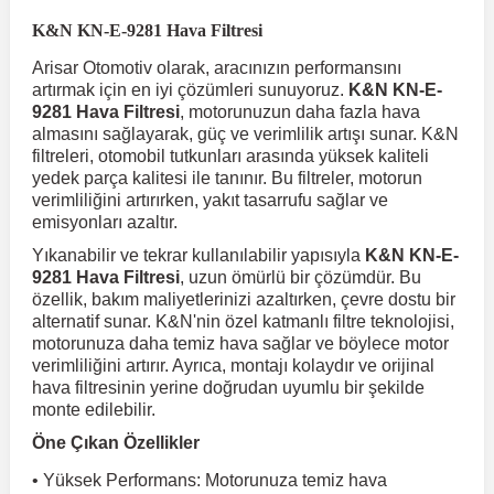
K&N KN-E-9281 Hava Filtresi
r
ç Aksesuarlar
ış Aksesuarlar
e Siren
aj & Şanzıman
Volkswagen Multivan
Corsa E 2014-2019
Audi TT
Suburban 2015-2020
Galaxy
Latitude
GLA Serisi W156
X7 Serisi
C6
Freemont
Pilot
Getz
Stonic
MX-6
NX Coupe
Peugeot 4007
Toyota Prius
Volvo XC60
Arisar Otomotiv olarak, aracınızın performansını
artırmak için en iyi çözümleri sunuyoruz.
K&N KN-E-
9281 Hava Filtresi
, motorunuzun daha fazla hava
ve Kolçak Aparatları
pağı ve Ayna Sinyalleri
ar
ör
aim
almasını sağlayarak, güç ve verimlilik artışı sunar. K&N
Volkswagen Passat
Corsa F 2019 ve Sonrası
Tahoe 2000-2006
Grand C-Max
Master
GLA Serisi X156
Z Serisi
C8
Fullback
S2000
Grand Santa Fe
Venga
RX-8
Pathfinder
Peugeot 4008
Toyota Proace City
Volvo XC70
filtreleri, otomobil tutkunları arasında yüksek kaliteli
yedek parça kalitesi ile tanınır. Bu filtreler, motorun
verimliliğini artırırken, yakıt tasarrufu sağlar ve
 Kılıf ve Yastık
apakları
esuarları
ve Parçaları
rünler
Volkswagen Polo
Crossland
TrailBlazer 2011 ve Sonrası
Ka
Megane 1 1995-2003
GLB Serisi X247
Cactus
Kartal
ZR-V
H1
XCeed
XC-3
Patrol
Peugeot 405
Toyota RAV4
Volvo XC90
emisyonları azaltır.
Yıkanabilir ve tekrar kullanılabilir yapısıyla
K&N KN-E-
ıtası
ı ve Parçaları
istemi
Volkswagen Scirocco
Crossland X
Trax 2013-2022
Kuga
Megane 2 2002-2008
GLC Serisi X243
Dispatch
Linea
H100
Primastar
Peugeot 406
Toyota Tacoma
9281 Hava Filtresi
, uzun ömürlü bir çözümdür. Bu
özellik, bakım maliyetlerinizi azaltırken, çevre dostu bir
alternatif sunar. K&N'nin özel katmanlı filtre teknolojisi,
o
gaj Ve Ara Atkı
şpiyel
mbası ve Parçaları
Volkswagen Sharan
Frontera
Trax 2023 ve Sonrası
Mondeo
Megane 3 2008-2016
GLC Serisi X253
DS4
Marea
H350
Primera
Peugeot 407
Toyota Venza
motorunuza daha temiz hava sağlar ve böylece motor
verimliliğini artırır. Ayrıca, montajı kolaydır ve orijinal
hava filtresinin yerine doğrudan uyumlu bir şekilde
monte edilebilir.
su
sesuarları
Plaka, Bagaj Lambası
it
Volkswagen T-Cross
Grandland
Mustang
Megane 4 2016-2024
GLE Coupe Serisi C292
DS5
Mirafiori
i10
Pulsar
Peugeot 5008
Toyota Verso
Öne Çıkan Özellikler
• Yüksek Performans: Motorunuza temiz hava
 Dış Trim Parçaları
Volkswagen T-Roc
Grandland X
Puma
Modus
GLE Serisi W166
DS7
Palio
i20
Qashqai
Peugeot 508
Toyota Yaris