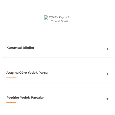
Vito W639
shi
X-Class W470
Kurumsal Bilgiler
t
Araçına Göre Yedek Parça
e
Popüler Yedek Parçalar