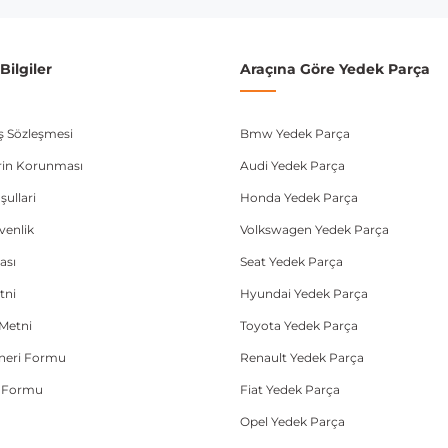
ilgiler
Araçına Göre Yedek Parça
ış Sözleşmesi
Bmw Yedek Parça
lerin Korunması
Audi Yedek Parça
şullari
Honda Yedek Parça
üvenlik
Volkswagen Yedek Parça
ası
Seat Yedek Parça
tni
Hyundai Yedek Parça
Metni
Toyota Yedek Parça
Öneri Formu
Renault Yedek Parça
e Formu
Fiat Yedek Parça
Opel Yedek Parça