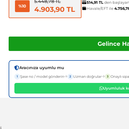
5.448,78 TL
514,91 TL
den başlayan 
%10
4.903,90 TL
Havale/EFT ile
4.756,7
Gelince H
Aracınıza uyumlu mu
Şase no / model gönderin
Uzman doğrular
Onaylı sipa
1
2
3
Uyumluluk ko
i