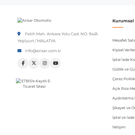
Kurumsal B
Fatih Mah. Ankara Yolu Cad. NO: 94/A
Mesafeli Sat
Yeşilyurt / MALATYA
Kişisel Veri
info@arisar.com.tr
İptal İade Ko
Gizlilik ve G
Çerez Politik
Açık Rıza Me
Aydınlatma 
Şikayet ve 
İptal ve İad
İletişim