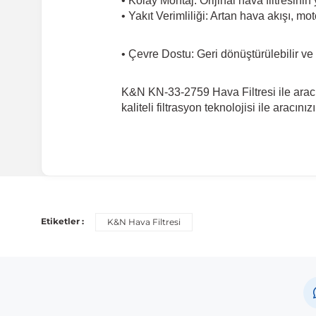
• Kolay Montaj: Orijinal hava filtresinin
• Yakıt Verimliliği: Artan hava akışı, mo
• Çevre Dostu: Geri dönüştürülebilir ve 
K&N KN-33-2759 Hava Filtresi ile arac
kaliteli filtrasyon teknolojisi ile arac
Etiketler :
K&N Hava Filtresi