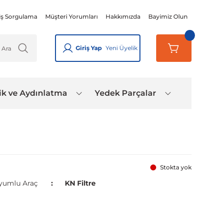
iş Sorgulama
Müşteri Yorumları
Hakkımızda
Bayimiz Olun
Giriş Yap
Yeni Üyelik
ik ve Aydınlatma
Yedek Parçalar
Stokta yok
yumlu Araç
KN Filtre