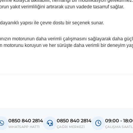
 yerine kolayca takılabilir, herhangi bir modifikasyon gerektirmez
torun yakıt verimliliğini artırarak uzun vadede tasarruf sağlar.
dayanıklı yapısı ile çevre dostu bir seçenek sunar.
ınızın motorunun daha verimli çalışmasını sağlayarak daha güçl
ınızın motorunu koruyun ve her sürüşte daha verimli bir deneyim ya
0850 840 2814
0850 840 2814
09:00 - 18:
WHATSAPP HATTI
ÇAĞRI MERKEZİ
ÇALIŞMA SAATL