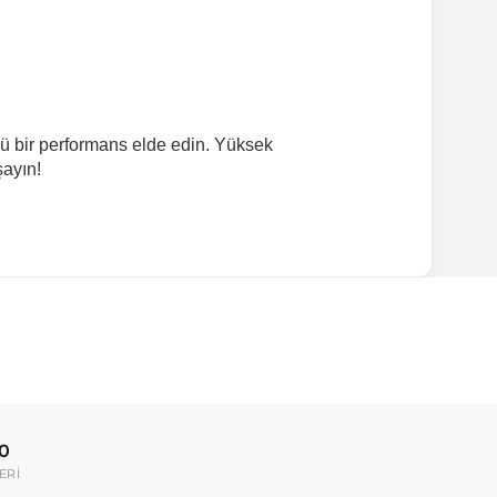
.
ü bir performans elde edin. Yüksek
şayın!
00
ERİ