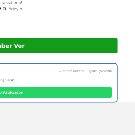
taksitlerle!
8 TL
ödeyin
aber Ver
Ücretsiz kontrol · Uyum garantili
riş verin
ntrolü iste