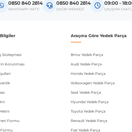
0850 840 2814
0850 840 2814
09:00 - 18:
WHATSAPP HATTI
ÇAĞRI MERKEZİ
ÇALIŞMA SAATL
ilgiler
Araçına Göre Yedek Parça
ış Sözleşmesi
Bmw Yedek Parça
lerin Korunması
Audi Yedek Parça
şullari
Honda Yedek Parça
üvenlik
Volkswagen Yedek Parça
ası
Seat Yedek Parça
tni
Hyundai Yedek Parça
Metni
Toyota Yedek Parça
Öneri Formu
Renault Yedek Parça
e Formu
Fiat Yedek Parça