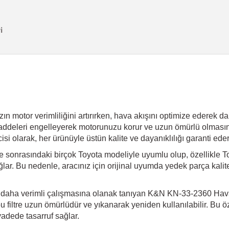
i
n motor verimliliğini artırırken, hava akışını optimize ederek 
ncı maddeleri engelleyerek motorunuzu korur ve uzun ömürlü olma
cisi olarak, her ürünüyle üstün kalite ve dayanıklılığı garanti eder
sonrasındaki birçok Toyota modeliyle uyumlu olup, özellikle To
lar. Bu nedenle, aracınız için orijinal uyumda yedek parça kal
aha verimli çalışmasına olanak tanıyan K&N KN-33-2360 Hava Fi
bu filtre uzun ömürlüdür ve yıkanarak yeniden kullanılabilir. Bu öze
adede tasarruf sağlar.