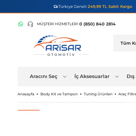
Türkiye Geneli
249,99 TL Sabit Kargo
0 (850) 840 2814
MÜŞTERİ HİZMETLERİ
OTOMOTIV
Aracını Seç
İç Aksesuarlar
Dış
Anasayfa
Body Kit ve Tampon
Tuning Ürünleri
Araç Filtre