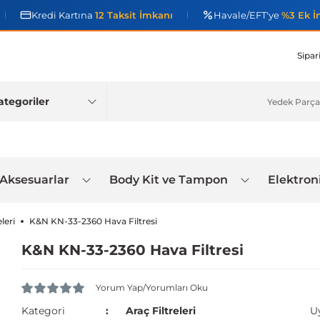
Kredi Kartına
12 Taksit İmkanı
Havale/EFT'ye
%3 Ek İ
Sipar
 Aksesuarlar
Body Kit ve Tampon
Elektron
leri
K&N KN-33-2360 Hava Filtresi
K&N KN-33-2360 Hava Filtresi
Yorum Yap/Yorumları Oku
Kategori
Araç Filtreleri
U