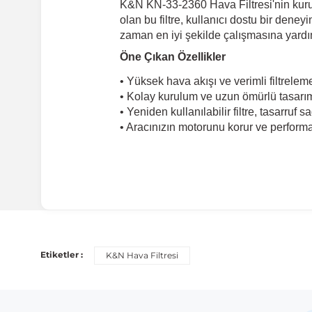
K&N KN-33-2360 Hava Filtresi'nin kurul
olan bu filtre, kullanıcı dostu bir den
zaman en iyi şekilde çalışmasına yardım
Öne Çıkan Özellikler
• Yüksek hava akışı ve verimli filtrelem
• Kolay kurulum ve uzun ömürlü tasarı
• Yeniden kullanılabilir filtre, tasarruf s
• Aracınızın motorunu korur ve performan
Etiketler :
K&N Hava Filtresi