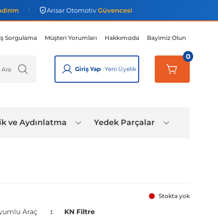
ndirim
Arisar Otomotiv
Güvencesi
iş Sorgulama
Müşteri Yorumları
Hakkımızda
Bayimiz Olun
0
Giriş Yap
Yeni Üyelik
ik ve Aydınlatma
Yedek Parçalar
Stokta yok
yumlu Araç
KN Filtre