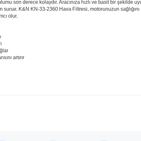
umu son derece kolaydır. Aracınıza hızlı ve basit bir şekilde 
eyim sunar. K&N KN-33-2360 Hava Filtresi, motorunuzun sağlığını k
cı olur.
e
m
ağlar
sını artırır