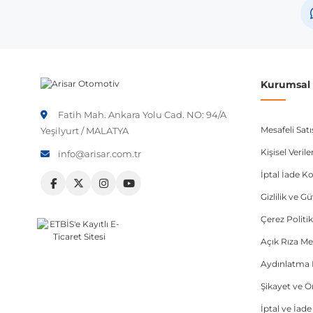
Kurumsal B
Fatih Mah. Ankara Yolu Cad. NO: 94/A
Mesafeli Sat
Yeşilyurt / MALATYA
Kişisel Veri
info@arisar.com.tr
İptal İade Ko
Gizlilik ve G
Çerez Politik
Açık Rıza Me
Aydınlatma 
Şikayet ve 
İptal ve İad