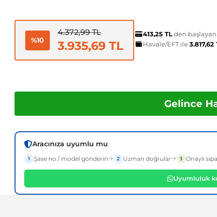
4.372,99 TL
413,25 TL
den başlayan t
%10
3.935,69 TL
Havale/EFT ile
3.817,62
Gelince H
Aracınıza uyumlu mu
Şase no / model gönderin
Uzman doğrular
Onaylı sipa
1
2
3
Uyumluluk ko