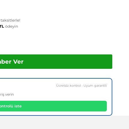
aksitlerle!
 TL
ödeyin
aber Ver
Ücretsiz kontrol · Uyum garantili
riş verin
ntrolü iste