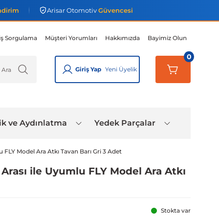
ndirim
Arisar Otomotiv
Güvencesi
iş Sorgulama
Müşteri Yorumları
Hakkımızda
Bayimiz Olun
0
Giriş Yap
Yeni Üyelik
ik ve Aydınlatma
Yedek Parçalar
 FLY Model Ara Atkı Tavan Barı Gri 3 Adet
Arası ile Uyumlu FLY Model Ara Atkı
Stokta var