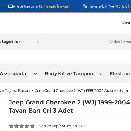
Kredi Kartına
12 Taksit İmkanı
Havale/EFT'ye
%3 Ek İ
Sipar
 Aksesuarlar
Body Kit ve Tampon
Elektron
 ve Taşıma Barları
Jeep Grand Cherokee 2 (WJ) 1999-2004 Arası ile Uyumlu
Jeep Grand Cherokee 2 (WJ) 1999-2004 
Tavan Barı Gri 3 Adet
Yorum Yap/Yorumları Oku