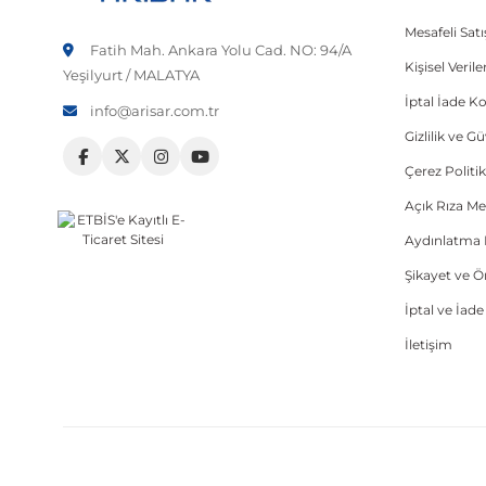
Mesafeli Sat
Fatih Mah. Ankara Yolu Cad. NO: 94/A
Kişisel Veri
Yeşilyurt / MALATYA
İptal İade Ko
info@arisar.com.tr
Gizlilik ve G
Çerez Politik
Açık Rıza Me
Aydınlatma 
Şikayet ve 
İptal ve İad
İletişim