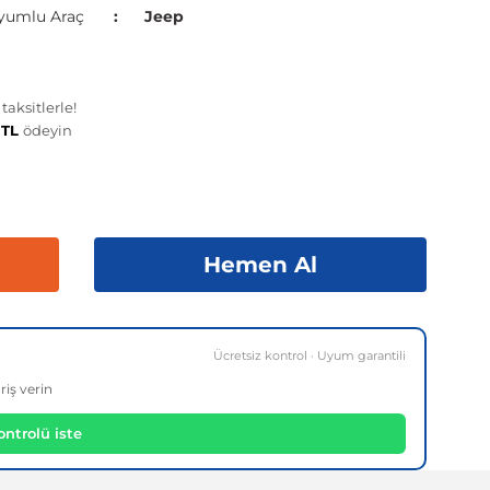
yumlu Araç
Jeep
aksitlerle!
 TL
ödeyin
Hemen Al
Ücretsiz kontrol · Uyum garantili
riş verin
ntrolü iste