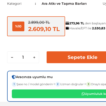
Kategori
Ara Atkı ve Taşıma Barları
U
2.899,00 TL
273,96 TL
den başlayan t
%10
2.609,10 TL
Havale/EFT ile
2.530,83
Sepete Ekle
Aracınıza uyumlu mu
Şase no / model gönderin
Uzman doğrular
Onaylı sipa
1
2
3
Uyumluluk ko