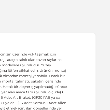
cınızın üzerinde yük taşımak için
ajı, araçta takılı olan tavan raylarına
lan modellere uyumludur. Yüzey
dığına lütfen dikkat edin. Ürünün montaj
tek olmadan montaj yapabilir. Hatalı bir
montaj talimatı, paketin içerisinde
. Hatalı bir alışveriş yapılmadığı sürece,
 yer alan araca tam uyumlu ölçüde) 6
6 Adet Alt Braket, (GF30 PA6 ya da
a (+ ya da ⬡) 6 Adet Somun 1 Adet Allen
t etmek için, ilan görsellerinde yer