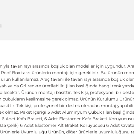
i
nıyla tavan rayı arasında boşluk olan modeller için uygundur. Ara
ıcı, Roof Box tarzı ürünlerin montajı için gereklidir. Bu ürünün mont
u ürün kullanılamaz. Araç tavanı ile tavan rayı arasında boşluk o
yah ya da Gri renkte üretilebilir. (İlan başlığında hangi renk yaz
edilecektir. Ürünün montajı basittir. Tek kişi, profesyonel bir des
m çubukların kesilmesine gerek olmaz. Ürünün Kurulumu Ürünün 
asittir. Tek kişi, profesyonel bir destek olmadan montaj yapabilir
k olmaz. Paket İçeriği 3 Adet Alüminyum Çubuk (İlan başlığında
6 Adet Kafa Braketi, 6 Adet Elastomer Kafa Braketi Koruyucusu 
 S 235 Çelik) 6 Adet Elastomer Alt Braket Koruyucusu 6 Adet Cıvat
r Ürünlerle Uyumluluğu Ürünün, diğer ürünlerle uyumluluğunu teyi