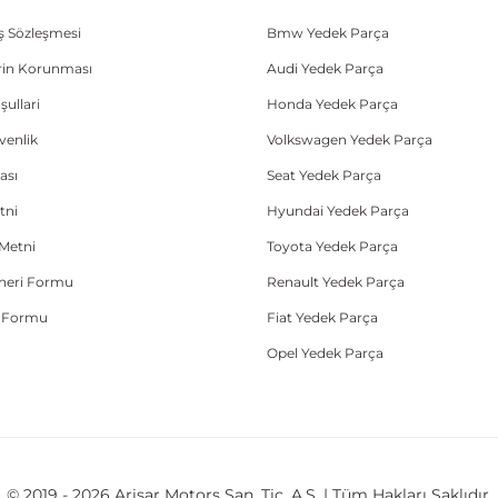
ış Sözleşmesi
Bmw Yedek Parça
lerin Korunması
Audi Yedek Parça
şullari
Honda Yedek Parça
üvenlik
Volkswagen Yedek Parça
ası
Seat Yedek Parça
tni
Hyundai Yedek Parça
Metni
Toyota Yedek Parça
Öneri Formu
Renault Yedek Parça
e Formu
Fiat Yedek Parça
Opel Yedek Parça
© 2019 - 2026 Arisar Motors San. Tic. A.Ş. | Tüm Hakları Saklıdır.