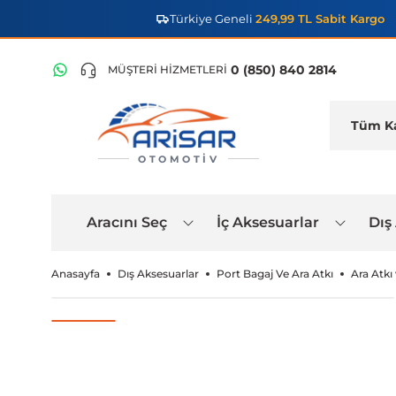
Türkiye Geneli
249,99 TL Sabit Kargo
0 (850) 840 2814
MÜŞTERİ HİZMETLERİ
OTOMOTIV
Aracını Seç
İç Aksesuarlar
Dış
Anasayfa
Dış Aksesuarlar
Port Bagaj Ve Ara Atkı
Ara Atkı