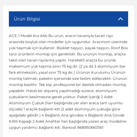
r
ç Aksesuarlar
ış Aksesuarlar
e Siren
aj & Şanzıman
Volkswagen Multivan
Corsa E 2014-2019
Audi TT
Suburban 2015-2020
Galaxy
Latitude
GLA Serisi W156
X7 Serisi
C6
Freemont
Pilot
Getz
Stonic
MX-6
NX Coupe
Peugeot 4007
Toyota Prius
Volvo XC60
Ürün Bilgisi
ACE-1 Model Ara Atkı Bu ürün, aracın tavanıyla tavan rayı
ve Kolçak Aparatları
pağı ve Ayna Sinyalleri
ar
ör
aim
Volkswagen Passat
Corsa F 2019 ve Sonrası
Tahoe 2000-2006
Grand C-Max
Master
GLA Serisi X156
Z Serisi
C8
Fullback
S2000
Grand Santa Fe
Venga
RX-8
Pathfinder
Peugeot 4008
Toyota Proace City
Volvo XC70
arasında boşluk olan modeller için uygundur. Aracınızın üzerinde
yük taşımak için kullanılır. Bisiklet taşıyıcı, kayak taşıyıcı, Roof Box
tarzı ürünlerin montajı için gereklidir. Bu ürünün montajı, araçta
 Kılıf ve Yastık
apakları
esuarları
ve Parçaları
rünler
Volkswagen Polo
Crossland
TrailBlazer 2011 ve Sonrası
Ka
Megane 1 1995-2003
GLB Serisi X247
Cactus
Kartal
ZR-V
H1
XCeed
XC-3
Patrol
Peugeot 405
Toyota RAV4
Volvo XC90
takılı olan tavan raylarına yapılır. Hareketli araçta bu ürünle
maksimum yük taşıma sınırı 75 kg dır. (2 ya da 3 alüminyum bar
fark etmeksizin, yasal sınır 75 kg dır.) Ürünün Kurulumu Ürünün
ıtası
ı ve Parçaları
istemi
Volkswagen Scirocco
Crossland X
Trax 2013-2022
Kuga
Megane 2 2002-2008
GLC Serisi X243
Dispatch
Linea
H100
Primastar
Peugeot 406
Toyota Tacoma
montaj talimatı, paketin içerisinde size teslim edilecektir. Ürünün
montajı basittir. Tek kişi, profesyonel bir destek olmadan montaj
yapabilir. Hatalı bir alışveriş yapılmadığı sürece, alüminyum
o
gaj Ve Ara Atkı
şpiyel
mbası ve Parçaları
Volkswagen Sharan
Frontera
Trax 2023 ve Sonrası
Mondeo
Megane 3 2008-2016
GLC Serisi X253
DS4
Marea
H350
Primera
Peugeot 407
Toyota Venza
çubukların kesilmesine gerek yoktur. Paket İçeriği 2 Adet
Alüminyum Çubuk (İlan başlığında yer alan araca tam uyumlu
ölçüde) 1 araçlık bağlantı kiti (2 adet alüminyum çubuğa göre
su
sesuarları
Plaka, Bagaj Lambası
it
Volkswagen T-Cross
Grandland
Mustang
Megane 4 2016-2024
GLE Coupe Serisi C292
DS5
Mirafiori
i10
Pulsar
Peugeot 5008
Toyota Verso
aşağıdaki gibidir.) 4 Bağlantı Ana gövdesi 4 Bağlantı Ana Gövde
Kilitli Kapağı 2 Adet Anahtar İlan başlığında yazan araç modeline
uygun yardımcı bağlantı kiti. Barkod: 8689506613161
 Dış Trim Parçaları
Volkswagen T-Roc
Grandland X
Puma
Modus
GLE Serisi W166
DS7
Palio
i20
Qashqai
Peugeot 508
Toyota Yaris