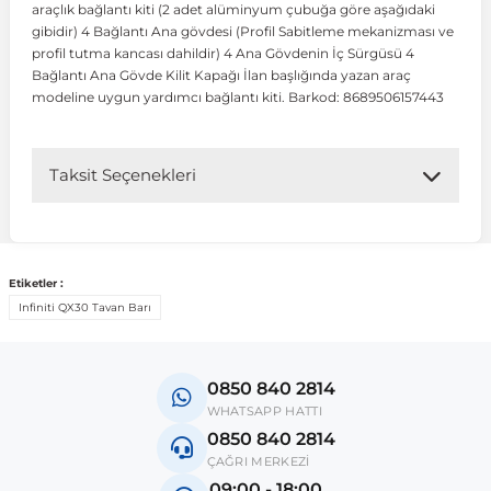
araçlık bağlantı kiti (2 adet alüminyum çubuğa göre aşağıdaki
gibidir) 4 Bağlantı Ana gövdesi (Profil Sabitleme mekanizması ve
profil tutma kancası dahildir) 4 Ana Gövdenin İç Sürgüsü 4
 Koruma
Volkswagen Taigo
İnsignia
Ranger
R 12
GLK Serisi X204
Jumper
Panda
i30
Skystar
Peugeot 607
Bağlantı Ana Gövde Kilit Kapağı İlan başlığında yazan araç
modeline uygun yardımcı bağlantı kiti. Barkod: 8689506157443
Volkswagen Teramont
Kadett
Raptor
R 19
GLS Serisi X167
Jumpy
Punto
İ40
Sunny
Peugeot Bipper
Taksit Seçenekleri
Takozu
Volkswagen Tiguan
Meriva
S-Max
R 9-11
Metris
Nemo
Scudo
İoniq
Terrano
Peugeot Boxer
aza
Volkswagen Touareg
Mokka
Taunus
Safrane
ML Serisi W164
Saxo
Sedici
İx35
X-Trail
Peugeot Expert
Etiketler :
Infiniti QX30 Tavan Barı
i
en & Süspansiyon
Volkswagen Touran
Movano
Transit
Scenic
S Serisi W221
Spacetourer
Siena
İx45
Peugeot Partner
0850 840 2814
Volkswagen Transporter
Omega
Symbol
S Serisi W222
Xantia
Stilo
Kona
Peugeot RCZ
WHATSAPP HATTI
0850 840 2814
ÇAĞRI MERKEZİ
 & Müşür
Volkswagen Volt
Tigra
Taliant
S Serisi W223
Xsara
Talento
Lavita
Peugeot Rifter
09:00 - 18:00