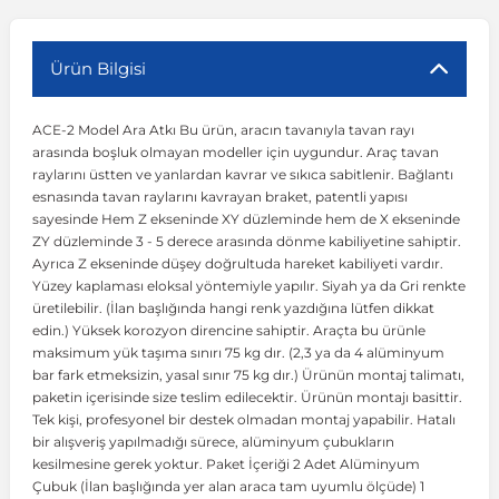
r
ç Aksesuarlar
ış Aksesuarlar
e Siren
aj & Şanzıman
Volkswagen Multivan
Corsa E 2014-2019
Audi TT
Suburban 2015-2020
Galaxy
Latitude
GLA Serisi W156
X7 Serisi
C6
Freemont
Pilot
Getz
Stonic
MX-6
NX Coupe
Peugeot 4007
Toyota Prius
Volvo XC60
Ürün Bilgisi
ACE-2 Model Ara Atkı Bu ürün, aracın tavanıyla tavan rayı
ve Kolçak Aparatları
pağı ve Ayna Sinyalleri
ar
ör
aim
Volkswagen Passat
Corsa F 2019 ve Sonrası
Tahoe 2000-2006
Grand C-Max
Master
GLA Serisi X156
Z Serisi
C8
Fullback
S2000
Grand Santa Fe
Venga
RX-8
Pathfinder
Peugeot 4008
Toyota Proace City
Volvo XC70
arasında boşluk olmayan modeller için uygundur. Araç tavan
raylarını üstten ve yanlardan kavrar ve sıkıca sabitlenir. Bağlantı
esnasında tavan raylarını kavrayan braket, patentli yapısı
 Kılıf ve Yastık
apakları
esuarları
ve Parçaları
rünler
Volkswagen Polo
Crossland
TrailBlazer 2011 ve Sonrası
Ka
Megane 1 1995-2003
GLB Serisi X247
Cactus
Kartal
ZR-V
H1
XCeed
XC-3
Patrol
Peugeot 405
Toyota RAV4
Volvo XC90
sayesinde Hem Z ekseninde XY düzleminde hem de X ekseninde
ZY düzleminde 3 - 5 derece arasında dönme kabiliyetine sahiptir.
Ayrıca Z ekseninde düşey doğrultuda hareket kabiliyeti vardır.
ıtası
ı ve Parçaları
istemi
Volkswagen Scirocco
Crossland X
Trax 2013-2022
Kuga
Megane 2 2002-2008
GLC Serisi X243
Dispatch
Linea
H100
Primastar
Peugeot 406
Toyota Tacoma
Yüzey kaplaması eloksal yöntemiyle yapılır. Siyah ya da Gri renkte
üretilebilir. (İlan başlığında hangi renk yazdığına lütfen dikkat
edin.) Yüksek korozyon direncine sahiptir. Araçta bu ürünle
o
gaj Ve Ara Atkı
şpiyel
mbası ve Parçaları
Volkswagen Sharan
Frontera
Trax 2023 ve Sonrası
Mondeo
Megane 3 2008-2016
GLC Serisi X253
DS4
Marea
H350
Primera
Peugeot 407
Toyota Venza
maksimum yük taşıma sınırı 75 kg dır. (2,3 ya da 4 alüminyum
bar fark etmeksizin, yasal sınır 75 kg dır.) Ürünün montaj talimatı,
paketin içerisinde size teslim edilecektir. Ürünün montajı basittir.
su
sesuarları
Plaka, Bagaj Lambası
it
Volkswagen T-Cross
Grandland
Mustang
Megane 4 2016-2024
GLE Coupe Serisi C292
DS5
Mirafiori
i10
Pulsar
Peugeot 5008
Toyota Verso
Tek kişi, profesyonel bir destek olmadan montaj yapabilir. Hatalı
bir alışveriş yapılmadığı sürece, alüminyum çubukların
kesilmesine gerek yoktur. Paket İçeriği 2 Adet Alüminyum
 Dış Trim Parçaları
Volkswagen T-Roc
Grandland X
Puma
Modus
GLE Serisi W166
DS7
Palio
i20
Qashqai
Peugeot 508
Toyota Yaris
Çubuk (İlan başlığında yer alan araca tam uyumlu ölçüde) 1