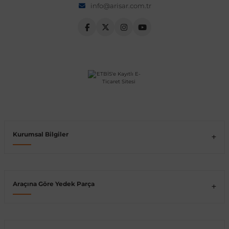
info@arisar.com.tr
Vito W639
shi
X-Class W470
t
Kurumsal Bilgiler
e
Araçına Göre Yedek Parça