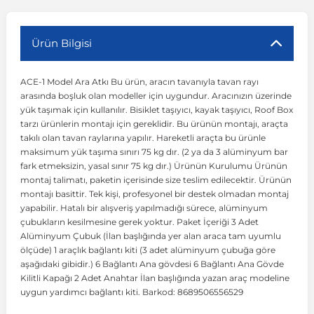
r
ç Aksesuarlar
ış Aksesuarlar
e Siren
aj & Şanzıman
Volkswagen Multivan
Corsa E 2014-2019
Audi TT
Suburban 2015-2020
Galaxy
Latitude
GLA Serisi W156
X7 Serisi
C6
Freemont
Pilot
Getz
Stonic
MX-6
NX Coupe
Peugeot 4007
Toyota Prius
Volvo XC60
Ürün Bilgisi
ACE-1 Model Ara Atkı Bu ürün, aracın tavanıyla tavan rayı
ve Kolçak Aparatları
pağı ve Ayna Sinyalleri
ar
ör
aim
Volkswagen Passat
Corsa F 2019 ve Sonrası
Tahoe 2000-2006
Grand C-Max
Master
GLA Serisi X156
Z Serisi
C8
Fullback
S2000
Grand Santa Fe
Venga
RX-8
Pathfinder
Peugeot 4008
Toyota Proace City
Volvo XC70
arasında boşluk olan modeller için uygundur. Aracınızın üzerinde
yük taşımak için kullanılır. Bisiklet taşıyıcı, kayak taşıyıcı, Roof Box
tarzı ürünlerin montajı için gereklidir. Bu ürünün montajı, araçta
 Kılıf ve Yastık
apakları
esuarları
ve Parçaları
rünler
Volkswagen Polo
Crossland
TrailBlazer 2011 ve Sonrası
Ka
Megane 1 1995-2003
GLB Serisi X247
Cactus
Kartal
ZR-V
H1
XCeed
XC-3
Patrol
Peugeot 405
Toyota RAV4
Volvo XC90
takılı olan tavan raylarına yapılır. Hareketli araçta bu ürünle
maksimum yük taşıma sınırı 75 kg dır. (2 ya da 3 alüminyum bar
fark etmeksizin, yasal sınır 75 kg dır.) Ürünün Kurulumu Ürünün
ıtası
ı ve Parçaları
istemi
Volkswagen Scirocco
Crossland X
Trax 2013-2022
Kuga
Megane 2 2002-2008
GLC Serisi X243
Dispatch
Linea
H100
Primastar
Peugeot 406
Toyota Tacoma
montaj talimatı, paketin içerisinde size teslim edilecektir. Ürünün
montajı basittir. Tek kişi, profesyonel bir destek olmadan montaj
yapabilir. Hatalı bir alışveriş yapılmadığı sürece, alüminyum
o
gaj Ve Ara Atkı
şpiyel
mbası ve Parçaları
Volkswagen Sharan
Frontera
Trax 2023 ve Sonrası
Mondeo
Megane 3 2008-2016
GLC Serisi X253
DS4
Marea
H350
Primera
Peugeot 407
Toyota Venza
çubukların kesilmesine gerek yoktur. Paket İçeriği 3 Adet
Alüminyum Çubuk (İlan başlığında yer alan araca tam uyumlu
ölçüde) 1 araçlık bağlantı kiti (3 adet alüminyum çubuğa göre
su
sesuarları
Plaka, Bagaj Lambası
it
Volkswagen T-Cross
Grandland
Mustang
Megane 4 2016-2024
GLE Coupe Serisi C292
DS5
Mirafiori
i10
Pulsar
Peugeot 5008
Toyota Verso
aşağıdaki gibidir.) 6 Bağlantı Ana gövdesi 6 Bağlantı Ana Gövde
Kilitli Kapağı 2 Adet Anahtar İlan başlığında yazan araç modeline
uygun yardımcı bağlantı kiti. Barkod: 8689506556529
 Dış Trim Parçaları
Volkswagen T-Roc
Grandland X
Puma
Modus
GLE Serisi W166
DS7
Palio
i20
Qashqai
Peugeot 508
Toyota Yaris