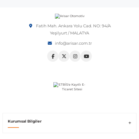
Vito W639
Fatih Mah. Ankara Yolu Cad. NO: 94/A
shi
X-Class W470
Yeşilyurt / MALATYA
info@arisar.com.tr
t
e
Kurumsal Bilgiler