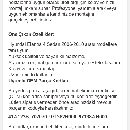
noktalarına uygun olarak üretildiği için kolay ve hızlı
montaj imkanı sunar. Profesyonel yardım alarak veya
uygun ekipmanlarla kendiniz de montajını
 Koruma
Volkswagen Taigo
İnsignia
Ranger
R 12
GLK Serisi X204
Jumper
Panda
i30
Skystar
Peugeot 607
gerçekleştirebilirsiniz.
Volkswagen Teramont
Kadett
Raptor
R 19
GLS Serisi X167
Jumpy
Punto
İ40
Sunny
Peugeot Bipper
Öne Çıkan Özellikler:
Hyundai Elantra 4 Sedan 2006-2010 arası modellere
tam uyum.
Takozu
Volkswagen Tiguan
Meriva
S-Max
R 9-11
Metris
Nemo
Scudo
İoniq
Terrano
Peugeot Boxer
Yüksek kaliteli ve dayanıklı malzeme.
Aracınızın orijinal görünümünü koruyan estetik tasarım.
Kolay ve pratik montaj.
aza
Volkswagen Touareg
Mokka
Taunus
Safrane
ML Serisi W164
Saxo
Sedici
İx35
X-Trail
Peugeot Expert
Uzun ömürlü kullanım.
Uyumlu OEM Parça Kodları:
i
en & Süspansiyon
Volkswagen Touran
Movano
Transit
Scenic
S Serisi W221
Spacetourer
Siena
İx45
Peugeot Partner
Bu yedek parça, aşağıdaki orijinal ekipman üreticisi
(OEM) kodlarına sahiptir veya bu kodlarla eşdeğerdir.
Lütfen sipariş vermeden önce aracınızdaki mevcut
Volkswagen Transporter
Omega
Symbol
S Serisi W222
Xantia
Stilo
Kona
Peugeot RCZ
parçanın koduyla karşılaştırınız:
41-2123B, 707070, 971382H000, 97138-2H000
 & Müşür
Volkswagen Volt
Tigra
Taliant
S Serisi W223
Xsara
Talento
Lavita
Peugeot Rifter
Bu kodlar, ürünün belirtilen araç modellerine tam