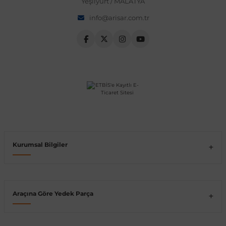
Yeşilyurt / MALATYA
info@arisar.com.tr
Vito W639
shi
X-Class W470
t
Kurumsal Bilgiler
e
Araçına Göre Yedek Parça