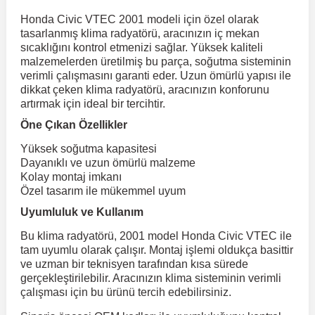
Honda Civic VTEC 2001 modeli için özel olarak
tasarlanmış klima radyatörü, aracınızın iç mekan
r
ç Aksesuarlar
ış Aksesuarlar
e Siren
aj & Şanzıman
Volkswagen Multivan
Corsa E 2014-2019
Audi TT
Suburban 2015-2020
Galaxy
Latitude
GLA Serisi W156
X7 Serisi
C6
Freemont
Pilot
Getz
Stonic
MX-6
NX Coupe
Peugeot 4007
Toyota Prius
Volvo XC60
sıcaklığını kontrol etmenizi sağlar. Yüksek kaliteli
malzemelerden üretilmiş bu parça, soğutma sisteminin
verimli çalışmasını garanti eder. Uzun ömürlü yapısı ile
ve Kolçak Aparatları
pağı ve Ayna Sinyalleri
ar
ör
aim
Volkswagen Passat
Corsa F 2019 ve Sonrası
Tahoe 2000-2006
Grand C-Max
Master
GLA Serisi X156
Z Serisi
C8
Fullback
S2000
Grand Santa Fe
Venga
RX-8
Pathfinder
Peugeot 4008
Toyota Proace City
Volvo XC70
dikkat çeken klima radyatörü, aracınızın konforunu
artırmak için ideal bir tercihtir.
Öne Çıkan Özellikler
 Kılıf ve Yastık
apakları
esuarları
ve Parçaları
rünler
Volkswagen Polo
Crossland
TrailBlazer 2011 ve Sonrası
Ka
Megane 1 1995-2003
GLB Serisi X247
Cactus
Kartal
ZR-V
H1
XCeed
XC-3
Patrol
Peugeot 405
Toyota RAV4
Volvo XC90
Yüksek soğutma kapasitesi
Dayanıklı ve uzun ömürlü malzeme
ıtası
ı ve Parçaları
istemi
Volkswagen Scirocco
Crossland X
Trax 2013-2022
Kuga
Megane 2 2002-2008
GLC Serisi X243
Dispatch
Linea
H100
Primastar
Peugeot 406
Toyota Tacoma
Kolay montaj imkanı
Özel tasarım ile mükemmel uyum
Uyumluluk ve Kullanım
o
gaj Ve Ara Atkı
şpiyel
mbası ve Parçaları
Volkswagen Sharan
Frontera
Trax 2023 ve Sonrası
Mondeo
Megane 3 2008-2016
GLC Serisi X253
DS4
Marea
H350
Primera
Peugeot 407
Toyota Venza
Bu klima radyatörü, 2001 model Honda Civic VTEC ile
tam uyumlu olarak çalışır. Montaj işlemi oldukça basittir
su
sesuarları
Plaka, Bagaj Lambası
it
Volkswagen T-Cross
Grandland
Mustang
Megane 4 2016-2024
GLE Coupe Serisi C292
DS5
Mirafiori
i10
Pulsar
Peugeot 5008
Toyota Verso
ve uzman bir teknisyen tarafından kısa sürede
gerçekleştirilebilir. Aracınızın klima sisteminin verimli
çalışması için bu ürünü tercih edebilirsiniz.
 Dış Trim Parçaları
Volkswagen T-Roc
Grandland X
Puma
Modus
GLE Serisi W166
DS7
Palio
i20
Qashqai
Peugeot 508
Toyota Yaris