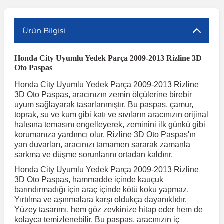
r
ç Aksesuarlar
ış Aksesuarlar
e Siren
aj & Şanzıman
Volkswagen Multivan
Corsa E 2014-2019
Audi TT
Suburban 2015-2020
Galaxy
Latitude
GLA Serisi W156
X7 Serisi
C6
Freemont
Pilot
Getz
Stonic
MX-6
NX Coupe
Peugeot 4007
Toyota Prius
Volvo XC60
Ürün Bilgisi
Honda City Uyumlu Yedek Parça 2009-2013 Rizline 3D
ve Kolçak Aparatları
pağı ve Ayna Sinyalleri
ar
ör
aim
Volkswagen Passat
Corsa F 2019 ve Sonrası
Tahoe 2000-2006
Grand C-Max
Master
GLA Serisi X156
Z Serisi
C8
Fullback
S2000
Grand Santa Fe
Venga
RX-8
Pathfinder
Peugeot 4008
Toyota Proace City
Volvo XC70
Oto Paspas
Honda City Uyumlu Yedek Parça 2009-2013 Rizline
 Kılıf ve Yastık
apakları
esuarları
ve Parçaları
rünler
Volkswagen Polo
Crossland
TrailBlazer 2011 ve Sonrası
Ka
Megane 1 1995-2003
GLB Serisi X247
Cactus
Kartal
ZR-V
H1
XCeed
XC-3
Patrol
Peugeot 405
Toyota RAV4
Volvo XC90
3D Oto Paspas, aracınızın zemin ölçülerine birebir
uyum sağlayarak tasarlanmıştır. Bu paspas, çamur,
toprak, su ve kum gibi katı ve sıvıların aracınızın orijinal
ıtası
ı ve Parçaları
istemi
Volkswagen Scirocco
Crossland X
Trax 2013-2022
Kuga
Megane 2 2002-2008
GLC Serisi X243
Dispatch
Linea
H100
Primastar
Peugeot 406
Toyota Tacoma
halısına temasını engelleyerek, zeminini ilk günkü gibi
korumanıza yardımcı olur. Rizline 3D Oto Paspas'ın
yan duvarları, aracınızı tamamen sararak zamanla
sarkma ve düşme sorunlarını ortadan kaldırır.
o
gaj Ve Ara Atkı
şpiyel
mbası ve Parçaları
Volkswagen Sharan
Frontera
Trax 2023 ve Sonrası
Mondeo
Megane 3 2008-2016
GLC Serisi X253
DS4
Marea
H350
Primera
Peugeot 407
Toyota Venza
Honda City Uyumlu Yedek Parça 2009-2013 Rizline
3D Oto Paspas, hammadde içinde kauçuk
su
sesuarları
Plaka, Bagaj Lambası
it
Volkswagen T-Cross
Grandland
Mustang
Megane 4 2016-2024
GLE Coupe Serisi C292
DS5
Mirafiori
i10
Pulsar
Peugeot 5008
Toyota Verso
barındırmadığı için araç içinde kötü koku yapmaz.
Yırtılma ve aşınmalara karşı oldukça dayanıklıdır.
Yüzey tasarımı, hem göz zevkinize hitap eder hem de
 Dış Trim Parçaları
Volkswagen T-Roc
Grandland X
Puma
Modus
GLE Serisi W166
DS7
Palio
i20
Qashqai
Peugeot 508
Toyota Yaris
kolayca temizlenebilir. Bu paspas, aracınızın iç