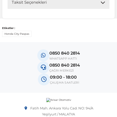
Taksit Seçenekleri
 Sistemleri
Vectra A 1988-1995
Talisman
SLK Serisi R172
Tempra
Matrix
 & Isıtma Sistemleri
Vectra B 1995-2002
Toros
SLK Serisi R173
Tipo
Santa Fe
Etiketler :
Honda City Paspas
Vectra C 2002-2010
Trafic
Sprinter
Uno
Sonata
0850 840 2814
WHATSAPP HATTI
over
Vectra D 2009-2012
Twingo
V Class
Starex
0850 840 2814
ÇAĞRI MERKEZİ
09:00 - 18:00
ntifiriz
Vivaro
Viano
Tucson
ÇALIŞMA SAATLERİ
ti
njeksiyon Sistemleri
Zafira
Vito W447
Fatih Mah. Ankara Yolu Cad. NO: 94/A
Vito W638
Yeşilyurt / MALATYA