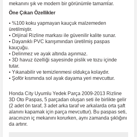
mekanını şık ve modern bir görünümle tamamlar.
Öne Çıkan Özellikler
 Koruma
Volkswagen Taigo
İnsignia
Ranger
R 12
GLK Serisi X204
Jumper
Panda
i30
Skystar
Peugeot 607
• %100 koku yapmayan kauçuk malzemeden
üretilmiştir.
Volkswagen Teramont
Kadett
Raptor
R 19
GLS Serisi X167
Jumpy
Punto
İ40
Sunny
Peugeot Bipper
• Orijinal Rizline markası ile güvenilir kalite sunar.
• Dayanıklı PVC karışımından üretilmiş paspas
kauçuğu.
• Delinmez ve ayak altında aşınmaz.
Takozu
Volkswagen Tiguan
Meriva
S-Max
R 9-11
Metris
Nemo
Scudo
İoniq
Terrano
Peugeot Boxer
• 3D havuz özelliği sayesinde pislik ve tozu içinde
tutar.
• Yıkanabilir ve temizlenmesi oldukça kolaydır.
aza
Volkswagen Touareg
Mokka
Taunus
Safrane
ML Serisi W164
Saxo
Sedici
İx35
X-Trail
Peugeot Expert
• Şoför kısmında sol ayak dayama yeri mevcuttur.
i
en & Süspansiyon
Volkswagen Touran
Movano
Transit
Scenic
S Serisi W221
Spacetourer
Siena
İx45
Peugeot Partner
Honda City Uyumlu Yedek Parça 2009-2013 Rizline
3D Oto Paspas, 5 parçadan oluşan seti ile birlikte gelir
(2 adet ön taraf, 3 adet arka taraf ve arkalarda orta şaft
alanını kapamak için parça mevcuttur). Bu paspas seti,
Volkswagen Transporter
Omega
Symbol
S Serisi W222
Xantia
Stilo
Kona
Peugeot RCZ
aracınızın iç mekanını korurken, aynı zamanda şıklığını
da artırır.
 & Müşür
Volkswagen Volt
Tigra
Taliant
S Serisi W223
Xsara
Talento
Lavita
Peugeot Rifter