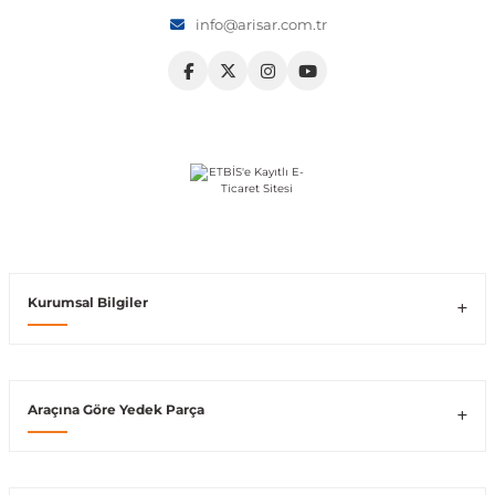
info@arisar.com.tr
Vito W639
shi
X-Class W470
t
Kurumsal Bilgiler
e
Araçına Göre Yedek Parça