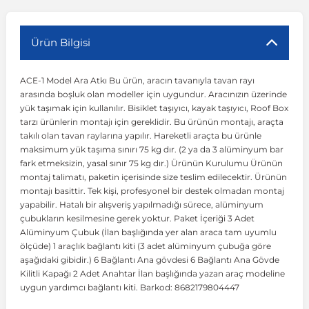
r
ç Aksesuarlar
ış Aksesuarlar
e Siren
aj & Şanzıman
Volkswagen Multivan
Corsa E 2014-2019
Audi TT
Suburban 2015-2020
Galaxy
Latitude
GLA Serisi W156
X7 Serisi
C6
Freemont
Pilot
Getz
Stonic
MX-6
NX Coupe
Peugeot 4007
Toyota Prius
Volvo XC60
Ürün Bilgisi
ACE-1 Model Ara Atkı Bu ürün, aracın tavanıyla tavan rayı
ve Kolçak Aparatları
pağı ve Ayna Sinyalleri
ar
ör
aim
Volkswagen Passat
Corsa F 2019 ve Sonrası
Tahoe 2000-2006
Grand C-Max
Master
GLA Serisi X156
Z Serisi
C8
Fullback
S2000
Grand Santa Fe
Venga
RX-8
Pathfinder
Peugeot 4008
Toyota Proace City
Volvo XC70
arasında boşluk olan modeller için uygundur. Aracınızın üzerinde
yük taşımak için kullanılır. Bisiklet taşıyıcı, kayak taşıyıcı, Roof Box
tarzı ürünlerin montajı için gereklidir. Bu ürünün montajı, araçta
 Kılıf ve Yastık
apakları
esuarları
ve Parçaları
rünler
Volkswagen Polo
Crossland
TrailBlazer 2011 ve Sonrası
Ka
Megane 1 1995-2003
GLB Serisi X247
Cactus
Kartal
ZR-V
H1
XCeed
XC-3
Patrol
Peugeot 405
Toyota RAV4
Volvo XC90
takılı olan tavan raylarına yapılır. Hareketli araçta bu ürünle
maksimum yük taşıma sınırı 75 kg dır. (2 ya da 3 alüminyum bar
fark etmeksizin, yasal sınır 75 kg dır.) Ürünün Kurulumu Ürünün
ıtası
ı ve Parçaları
istemi
Volkswagen Scirocco
Crossland X
Trax 2013-2022
Kuga
Megane 2 2002-2008
GLC Serisi X243
Dispatch
Linea
H100
Primastar
Peugeot 406
Toyota Tacoma
montaj talimatı, paketin içerisinde size teslim edilecektir. Ürünün
montajı basittir. Tek kişi, profesyonel bir destek olmadan montaj
yapabilir. Hatalı bir alışveriş yapılmadığı sürece, alüminyum
o
gaj Ve Ara Atkı
şpiyel
mbası ve Parçaları
Volkswagen Sharan
Frontera
Trax 2023 ve Sonrası
Mondeo
Megane 3 2008-2016
GLC Serisi X253
DS4
Marea
H350
Primera
Peugeot 407
Toyota Venza
çubukların kesilmesine gerek yoktur. Paket İçeriği 3 Adet
Alüminyum Çubuk (İlan başlığında yer alan araca tam uyumlu
ölçüde) 1 araçlık bağlantı kiti (3 adet alüminyum çubuğa göre
su
sesuarları
Plaka, Bagaj Lambası
it
Volkswagen T-Cross
Grandland
Mustang
Megane 4 2016-2024
GLE Coupe Serisi C292
DS5
Mirafiori
i10
Pulsar
Peugeot 5008
Toyota Verso
aşağıdaki gibidir.) 6 Bağlantı Ana gövdesi 6 Bağlantı Ana Gövde
Kilitli Kapağı 2 Adet Anahtar İlan başlığında yazan araç modeline
uygun yardımcı bağlantı kiti. Barkod: 8682179804447
 Dış Trim Parçaları
Volkswagen T-Roc
Grandland X
Puma
Modus
GLE Serisi W166
DS7
Palio
i20
Qashqai
Peugeot 508
Toyota Yaris