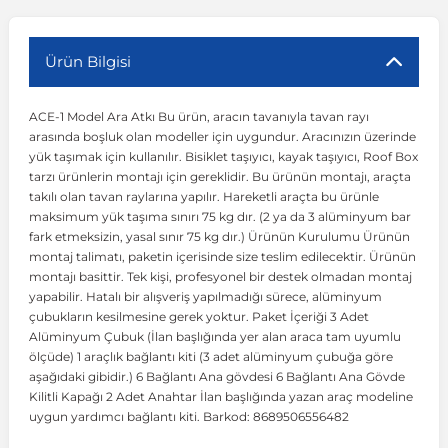
r
ç Aksesuarlar
ış Aksesuarlar
e Siren
aj & Şanzıman
Volkswagen Multivan
Corsa E 2014-2019
Audi TT
Suburban 2015-2020
Galaxy
Latitude
GLA Serisi W156
X7 Serisi
C6
Freemont
Pilot
Getz
Stonic
MX-6
NX Coupe
Peugeot 4007
Toyota Prius
Volvo XC60
Ürün Bilgisi
ACE-1 Model Ara Atkı Bu ürün, aracın tavanıyla tavan rayı
ve Kolçak Aparatları
pağı ve Ayna Sinyalleri
ar
ör
aim
Volkswagen Passat
Corsa F 2019 ve Sonrası
Tahoe 2000-2006
Grand C-Max
Master
GLA Serisi X156
Z Serisi
C8
Fullback
S2000
Grand Santa Fe
Venga
RX-8
Pathfinder
Peugeot 4008
Toyota Proace City
Volvo XC70
arasında boşluk olan modeller için uygundur. Aracınızın üzerinde
yük taşımak için kullanılır. Bisiklet taşıyıcı, kayak taşıyıcı, Roof Box
tarzı ürünlerin montajı için gereklidir. Bu ürünün montajı, araçta
 Kılıf ve Yastık
apakları
esuarları
ve Parçaları
rünler
Volkswagen Polo
Crossland
TrailBlazer 2011 ve Sonrası
Ka
Megane 1 1995-2003
GLB Serisi X247
Cactus
Kartal
ZR-V
H1
XCeed
XC-3
Patrol
Peugeot 405
Toyota RAV4
Volvo XC90
takılı olan tavan raylarına yapılır. Hareketli araçta bu ürünle
maksimum yük taşıma sınırı 75 kg dır. (2 ya da 3 alüminyum bar
fark etmeksizin, yasal sınır 75 kg dır.) Ürünün Kurulumu Ürünün
ıtası
ı ve Parçaları
istemi
Volkswagen Scirocco
Crossland X
Trax 2013-2022
Kuga
Megane 2 2002-2008
GLC Serisi X243
Dispatch
Linea
H100
Primastar
Peugeot 406
Toyota Tacoma
montaj talimatı, paketin içerisinde size teslim edilecektir. Ürünün
montajı basittir. Tek kişi, profesyonel bir destek olmadan montaj
yapabilir. Hatalı bir alışveriş yapılmadığı sürece, alüminyum
o
gaj Ve Ara Atkı
şpiyel
mbası ve Parçaları
Volkswagen Sharan
Frontera
Trax 2023 ve Sonrası
Mondeo
Megane 3 2008-2016
GLC Serisi X253
DS4
Marea
H350
Primera
Peugeot 407
Toyota Venza
çubukların kesilmesine gerek yoktur. Paket İçeriği 3 Adet
Alüminyum Çubuk (İlan başlığında yer alan araca tam uyumlu
ölçüde) 1 araçlık bağlantı kiti (3 adet alüminyum çubuğa göre
su
sesuarları
Plaka, Bagaj Lambası
it
Volkswagen T-Cross
Grandland
Mustang
Megane 4 2016-2024
GLE Coupe Serisi C292
DS5
Mirafiori
i10
Pulsar
Peugeot 5008
Toyota Verso
aşağıdaki gibidir.) 6 Bağlantı Ana gövdesi 6 Bağlantı Ana Gövde
Kilitli Kapağı 2 Adet Anahtar İlan başlığında yazan araç modeline
uygun yardımcı bağlantı kiti. Barkod: 8689506556482
 Dış Trim Parçaları
Volkswagen T-Roc
Grandland X
Puma
Modus
GLE Serisi W166
DS7
Palio
i20
Qashqai
Peugeot 508
Toyota Yaris