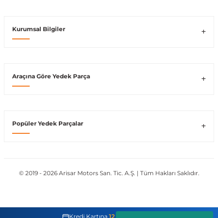
Kurumsal Bilgiler
ong
Araçına Göre Yedek Parça
Popüler Yedek Parçalar
© 2019 - 2026 Arisar Motors San. Tic. A.Ş. | Tüm Hakları Saklıdır.
Kredi Kartına
12 Taksit İmkanı