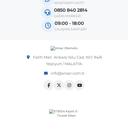
Ford
Transit
2006-2013
WHATSAPP HATTI
0850 840 2814
Vito W639
Not:
Araç üreticileri aynı model yılı içerisinde farklı donanım
ÇAĞRI MERKEZİ
ve kasa tipleri kullanabilmektedir. Sipariş vermeden önce
09:00 - 18:00
OEM numarası veya şasi numarası ile uyumluluğu kontrol
shi
X-Class W470
ÇALIŞMA SAATLERİ
etmeniz önerilir.
Fatih Mah. Ankara Yolu Cad. NO: 94/A
Yeşilyurt / MALATYA
t
info@arisar.com.tr
e