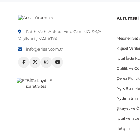
Kurumsal B
Fatih Mah. Ankara Yolu Cad. NO: 94/A
Mesafeli Sat
Yeşilyurt / MALATYA
Kişisel Veri
info@arisar.com.tr
İptal İade Ko
Gizlilik ve G
Çerez Politik
Açık Rıza Me
Aydınlatma 
Şikayet ve 
İptal ve İad
İletişim