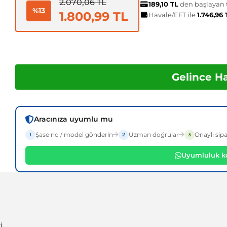
2.070,06 TL
189,10 TL
den başlayan t
%13
1.800,99 TL
Havale/EFT ile
1.746,96
Gelince H
Aracınıza uyumlu mu
Şase no / model gönderin
Uzman doğrular
Onaylı sipa
1
2
3
Uyumluluk ko
i