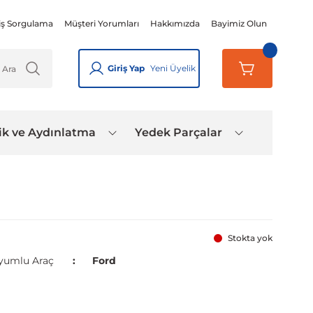
iş Sorgulama
Müşteri Yorumları
Hakkımızda
Bayimiz Olun
Giriş Yap
Yeni Üyelik
ik ve Aydınlatma
Yedek Parçalar
Stokta yok
yumlu Araç
Ford