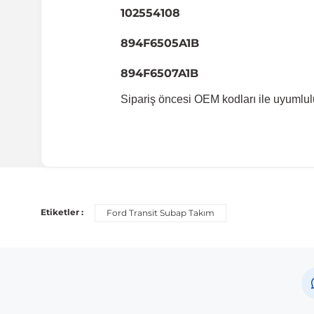
102554108
894F6505A1B
894F6507A1B
Sipariş öncesi OEM kodları ile uyumlul
Etiketler :
Ford Transit Subap Takım