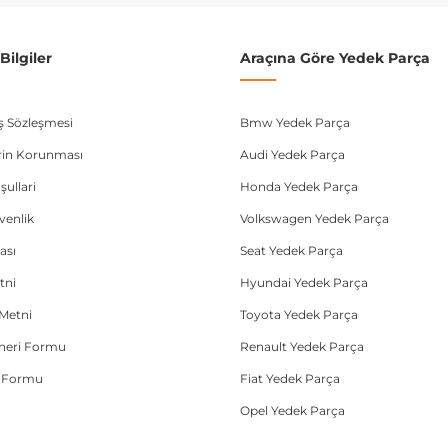
ilgiler
Araçına Göre Yedek Parça
ış Sözleşmesi
Bmw Yedek Parça
lerin Korunması
Audi Yedek Parça
şullari
Honda Yedek Parça
üvenlik
Volkswagen Yedek Parça
ası
Seat Yedek Parça
tni
Hyundai Yedek Parça
Metni
Toyota Yedek Parça
Öneri Formu
Renault Yedek Parça
e Formu
Fiat Yedek Parça
Opel Yedek Parça