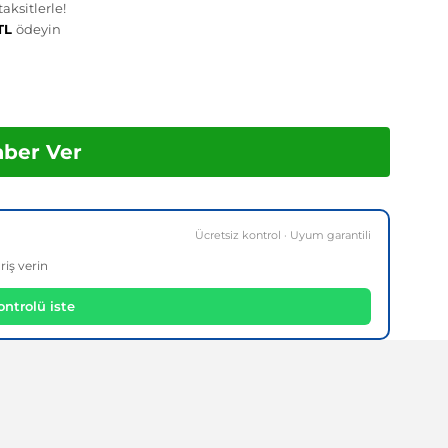
aksitlerle!
 TL
ödeyin
aber Ver
Ücretsiz kontrol · Uyum garantili
riş verin
ntrolü iste